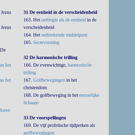
 Jezus
31 De eenheid in de verscheidenheid
163. Het
oerbegin als de eenheid
in de
 Jezus
verscheidenheid
164. Het
ontbrekende middelpunt
165.
Sectevorming
 De
32 De harmonische trilling
an het
166. De evenwichtige,
harmonische
trilling
an het
167.
Golfbewegingen
in het
christendom
168. De golfbeweging in het
menselijke
lichaam
loren
33 De voorspellingen
169. De vijf profetische tijdperken als
golfbewegingen