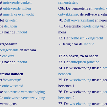
et
ingekeerde denken
samengesteld
et
uitgekeerde willen
69b. De vermogens en
geestelij
et
innerlijke evenwicht
ontwikkeling
: de zelfverwerkeli
Het
geweten
70.
Zelfverwerkelijking
en here
 De
deugden
71. Geestelijke
begeleiding
van 
ug naar de
Inhoud
mens
72. Het
zelfbeschikkingsrecht
stgedaante
← terug naar de
Inhoud
estgedaante
en lichaam
De
chakra's
17 Zo boven, zo beneden
ug naar de
Inhoud
73. Het
antropisch principe
74. De wisselwerking tussen
bo
stestoestanden
beneden
t '
bewustzijn
'
75. De
wisselwerking
tussen gee
De
onbewustheid
hersenen 1
 De
onbewuste vereenzelviging
76. De wisselwerking tussen
ge
 De
onbewuste vereenzelviging
hersenen
2
 vermogens
77. De
wisselwerking
tussen gee