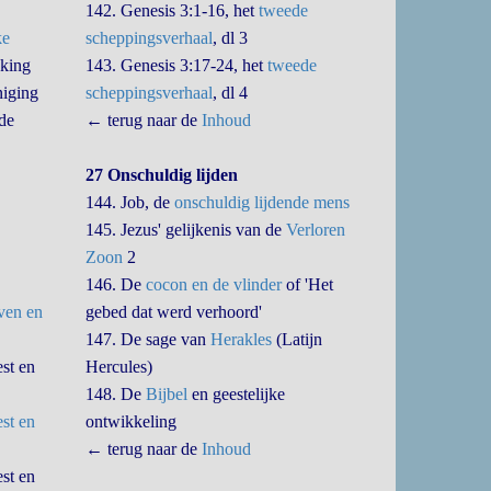
142. Genesis 3:1-16, het
tweede
ke
scheppingsverhaal
, dl 3
jking
143. Genesis 3:17-24, het
tweede
niging
scheppingsverhaal
, dl 4
de
← terug naar de
Inhoud
27 Onschuldig lijden
144. Job, de
onschuldig lijdende mens
145. Jezus' gelijkenis van de
Verloren
Zoon
2
146. De
cocon en de vlinder
of 'Het
ven en
gebed dat werd verhoord'
147. De sage van
Herakles
(Latijn
st en
Hercules)
148. De
Bijbel
en geestelijke
est en
ontwikkeling
← terug naar de
Inhoud
st en