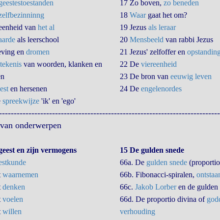
geestestoestanden
17 Zo boven,
zo beneden
zelfbezinninng
18
Waar
gaat het om?
eenheid van
het al
19 Jezus
als leraar
aarde
als leerschool
20
Mensbeeld
van rabbi Jezus
eving en
dromen
21 Jezus' zelfoffer en
opstandin
tekenis
van woorden, klanken en
22 De
viereenheid
en
23 De bron van
eeuwig leven
est
en hersenen
24 De
engelenordes
e
spreekwijze
'ik' en 'ego'
---------------------------------------------------------------------------
t van onderwerpen
geest en zijn vermogens
15 De gulden snede
stkunde
66a. De
gulden snede
(proportio
t
waarnemen
66b. Fibonacci-spiralen,
ontstaa
t
denken
66c.
Jakob Lorber
en de gulden
t
voelen
66d. De proportio divina of
godd
t
willen
verhouding