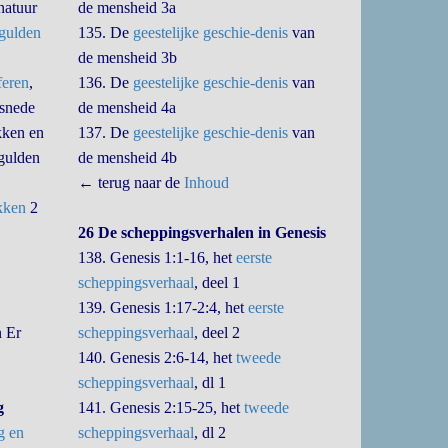
natuur
de mensheid 3a
gulden
135. De
geestelijke geschie-denis
van
de mensheid 3b
feren
,
136. De
geestelijke geschie-denis
van
 snede
de mensheid 4a
kken en
137. De
geestelijke geschie-denis
van
gulden
de mensheid 4b
← terug naar de
Inhoud
kken
2
26 De scheppingsverhalen in Genesis
138. Genesis 1:1-16, het
eerste
scheppingsverhaal
, deel 1
139. Genesis 1:17-2:4, het
eerste
n Er
scheppingsverhaal
, deel 2
140. Genesis 2:6-14, het
tweede
scheppingsverhaal
, dl 1
g
141. Genesis 2:15-25, het
tweede
g en
scheppingsverhaal
, dl 2