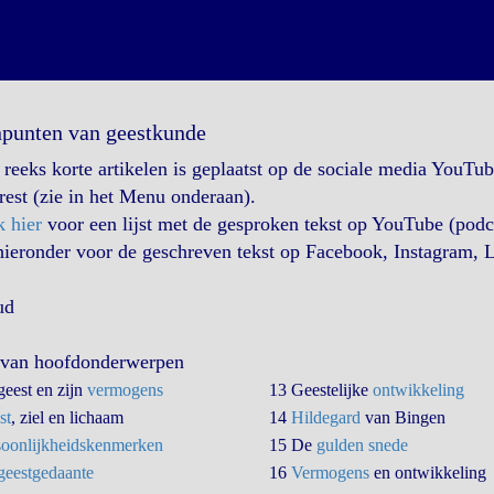
punten van geestkunde
reeks korte artikelen is geplaatst op de sociale media YouTu
rest (zie in het Menu onderaan).
k hier
voor een lijst met de gesproken tekst op YouTube (pod
hieronder voor de geschreven tekst op Facebook, Instagram, L
ud
t van hoofdonderwerpen
geest en zijn
vermogens
13 Geestelijke
ontwikkeling
st
, ziel en lichaam
14
Hildegard
van Bingen
soonlijkheidskenmerken
15 De
gulden snede
geestgedaante
16
Vermogens
en ontwikkeling