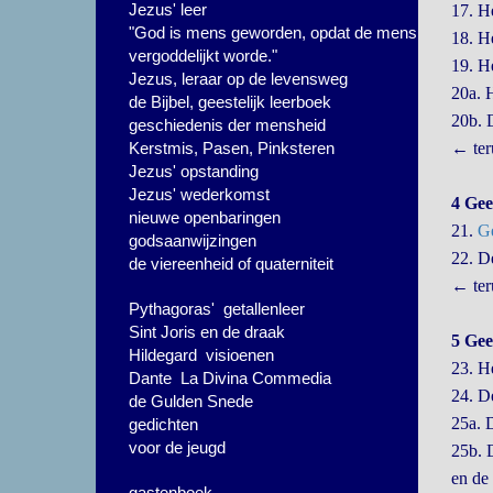
Jezus' leer
17. H
"God is mens geworden, opdat de mens
18. H
vergoddelijkt worde."
19. H
Jezus, leraar op de levensweg
20a. 
de Bijbel, geestelijk leerboek
20b.
geschiedenis der mensheid
Kerstmis, Pasen, Pinksteren
← ter
Jezus' opstanding
Jezus' wederkomst
4 Gee
nieuwe openbaringen
21.
Ge
godsaanwijzingen
22. 
de viereenheid of quaterniteit
← ter
Pythagoras' getallenleer
Sint Joris en de draak
5 Gee
Hildegard visioenen
23. He
Dante La Divina Commedia
24. 
de Gulden Snede
25a.
gedichten
voor de jeugd
25b.
en de
gastenboek