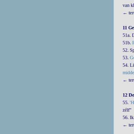
van k
← ter
11 Ge
51a. 
51b.
P
52. S
53.
Ge
54. Li
midd
← ter
12 De
55.
'H
zélf"
56. Ik
← ter