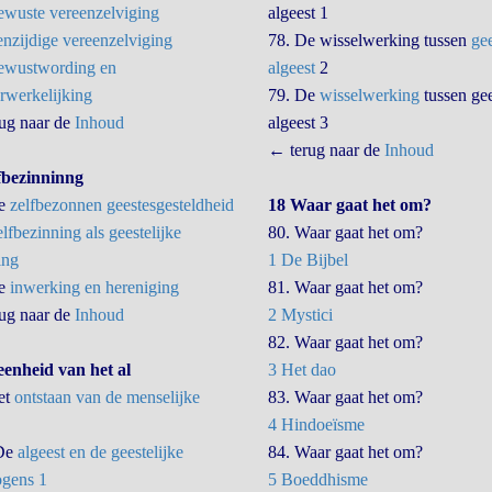
wuste vereenzelviging
algeest 1
nzijdige vereenzelviging
78. De wisselwerking tussen
ge
ewustwording en
algeest
2
erwerkelijking
79. De
wisselwerking
tussen gee
ug naar de
Inhoud
algeest 3
← terug naar de
Inhoud
fbezinninng
De
zelfbezonnen geestesgesteldheid
18 Waar gaat het om?
lfbezinning als geestelijke
80. Waar gaat het om?
ing
1 De Bijbel
De
inwerking en hereniging
81. Waar gaat het om?
ug naar de
Inhoud
2 Mystici
82. Waar gaat het om?
eenheid van het al
3 Het dao
et
ontstaan van de menselijke
83. Waar gaat het om?
4 Hindoeïsme
 De
algeest en de geestelijke
84. Waar gaat het om?
gens 1
5 Boeddhisme