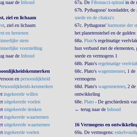
ug naar de
Inhoud
67a. De
Fibonacci-spiraal
in de 
67b. Pythagoras' toonladder, de
st, ziel en lichaam
snede en de chakra's
st
, ziel en lichaam
67c. Pythagoras'
harmonie der s
st en hersenen
het planetenstelsel en de gulden
e
innerlijke stem
68a.
Plato
's regelmatige veelvla
e
innerlijke voorstelling
hun verband met de elementen, 
ug naar de
Inhoud
snede en vermogens 1
68b. Plato's
regelmatige veelvla
soonlijkheidskenmerken
68c. Plato's
wagenmenner
, 1 de
Persoon en
persoonlijkheid
vermogens
Persoonlijkheids-kenmerken
68d. Plato's
wagenmenner
, 2 de
et
ingekeerde willen
ontwikkeling
et
uitgekeerde voelen
68e.
Plato
- De geschiedenis va
et
uitgekeerde denken
← terug naar de
Inhoud
et
ingekeerde waarnemen
et
uitgekeerde waarnemen
16 Vermogens en ontwikkelin
et
ingekeerde voelen
69a. De vermogens:
enkelvoudi