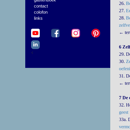
26.
Be
contact
27.
Ee
colofon
28.
B
links
zelfv
← ter
6 Zel
<
29. 
30.
Ze
oefen
31. 
← ter
7 De 
32. H
geest
33a.
vermo