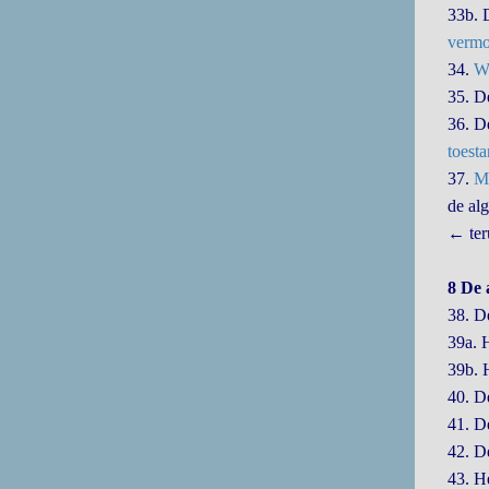
33b.
vermo
34.
Wa
35. 
36. 
toest
37.
Ma
de alg
← ter
8 De 
38. D
39a. 
39b. 
40. 
41. 
42. 
43. H