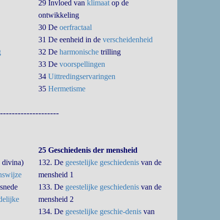
29 Invloed van
klimaat
op de
ontwikkeling
30 De
oerfractaal
31 De eenheid in de
verscheidenheid
g
32 De
harmonische
trilling
33 De
voorspellingen
34
Uittredingservaringen
35
Hermetisme
--------------------
25 Geschiedenis der mensheid
 divina)
132. De
geestelijke geschiedenis
van de
nswijze
mensheid 1
 snede
133. De
geestelijke geschiedenis
van de
elijke
mensheid 2
134. De
geestelijke geschie-denis
van