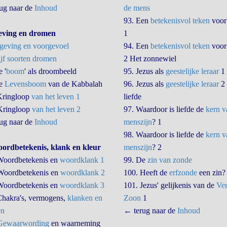
ug naar de
Inhoud
de mens
93. Een
betekenisvol teken
voor
eving en dromen
1
geving en voorgevoel
94. Een
betekenisvol teken
voor
jf soorten dromen
2 Het zonnewiel
 '
boom
' als droombeeld
95. Jezus als
geestelijke leraar
1
De
Levensboom
van de Kabbalah
96. Jezus als
geestelijke leraar
2
Kringloop
van het leven 1
liefde
Kringloop
van het leven 2
97. Waardoor is liefde de
kern v
ug naar de
Inhoud
menszijn
? 1
98. Waardoor is liefde de
kern v
ordbetekenis, klank en kleur
menszijn
? 2
Woordbetekenis en
woordklank 1
99. De
zin van zonde
Woordbetekenis en
woordklank 2
100. Heeft de
erfzonde
een zin?
Woordbetekenis en
woordklank 3
101. Jezus' gelijkenis van de
Ver
Chakra's, vermogens,
klanken en
Zoon
1
en
← terug naar de
Inhoud
Gewaarwording
en waarneming