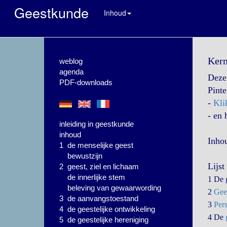
Geestkunde
Inhoud
Kern
weblog
agenda
Deze 
PDF-downloads
Pinte
-
Kli
- en 
inleiding in geestkunde
inhoud
Inho
1 de menselijke geest
bewustzijn
Lijs
2 geest, ziel en lichaam
de innerlijke stem
1 De 
beleving van gewaarwording
2
Gee
3 de aanvangstoestand
3
Per
4 de geestelijke ontwikkeling
4 De
5 de geestelijke hereniging