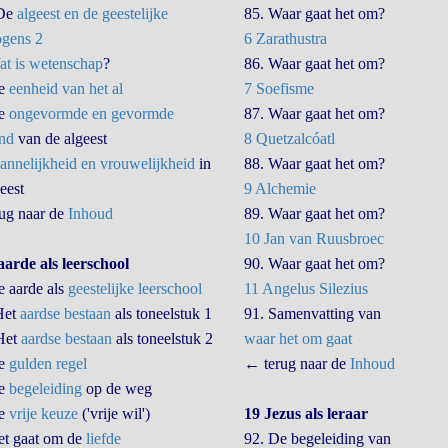
 De
algeest en de geestelijke
85. Waar gaat het om?
gens 2
6 Zarathustra
t is wetenschap
?
86. Waar gaat het om?
De
eenheid van het al
7 Soefisme
De
ongevormde en gevormde
87. Waar gaat het om?
and
van de algeest
8 Quetzalcóatl
nnelijkheid en vrouwelijkheid
in
88. Waar gaat het om?
eest
9 Alchemie
ug naar de
Inhoud
89. Waar gaat het om?
10 Jan van Ruusbroec
aarde als leerschool
90. Waar gaat het om?
e aarde als
geestelijke leerschool
11 Angelus Silezius
Het
aardse bestaan
als toneelstuk 1
91. Samenvatting van
Het
aardse bestaan
als toneelstuk 2
waar het om gaat
De
gulden regel
← terug naar de
Inhoud
De
begeleiding
op de weg
De
vrije keuze
('vrije wil')
19 Jezus als leraar
et gaat om de
liefde
92. De begeleiding van