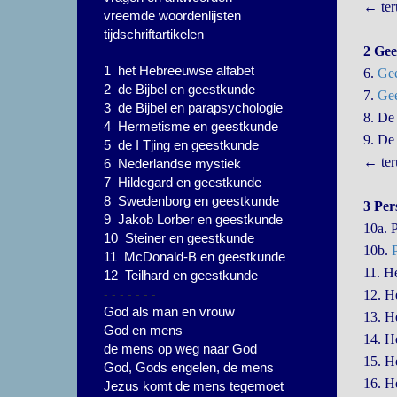
← ter
vreemde woordenlijsten
tijdschriftartikelen
2 Gee
1 het Hebreeuwse alfabet
6.
Gee
2 de Bijbel en geestkunde
7.
Gee
3 de Bijbel en parapsychologie
8. D
4 Hermetisme en geestkunde
9. D
5 de I Tjing en geestkunde
← ter
6 Nederlandse mystiek
7 Hildegard en geestkunde
8 Swedenborg en geestkunde
3 Per
9 Jakob Lorber en geestkunde
10a. 
10 Steiner en geestkunde
10b.
11 McDonald-B en geestkunde
11. H
12 Teilhard en geestkunde
- - - - - - -
12. H
God als man en vrouw
13. H
God en mens
14. H
de mens op weg naar God
15. H
God, Gods engelen, de mens
16. H
Jezus komt de mens tegemoet