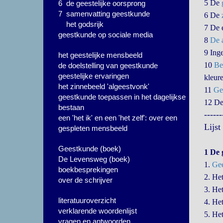
5 De
6 de geestelijke oorsprong
7 samenvatting geestkunde
6 De
het godsrijk
7 De 
geestkunde op sociale media
8
De 
9 Ing
het geestelijke mensbeeld
10
Be
de doelstelling van geestkunde
geestelijke ervaringen
kleur
het zinnebeeld 'algeestvonk'
11
Ge
geestkunde toepassen in het dagelijkse
12 D
bestaan
------
een 'het ik' en een 'het zelf': over een
Lijs
gespleten mensbeeld
Geestkunde (boek)
1 De 
De Levensweg (boek)
1.
Gee
boekbesprekingen
2. He
over de schrijver
3. He
literatuuroverzicht
4. He
verklarende woordenlijst
5. He
vragen en antwoorden