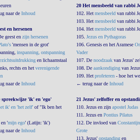
leuren
20 Het mensbeeld van rabbi J
ug naar de
Inhoud
102. Het
mensbeeld
van rabbi J
103. Het
mensbeeld
van rabbi J
est en hersenen
104. Het
mensbeeld
van rabbi J
De geest en
zijn hersenen
105.
Jezus en Pythagoras
lato's
'mensen in de grot'
106. Genesis en het Aramese
On
panning,
inspanning, ontspanning
Vader
zichtsuitdrukking
en lichaamstaal
107. De
noodzaak
van Jezus' zel
nks, rechts en het
verenigende
108. De
aankondiging
van Jezus
en
109. Het
profeteren
- hoe het we
ug naar de
Inhoud
← terug naar de
Inhoud
 spreekwijze 'ik' en 'ego'
21 Jezus' zelfoffer en opstand
et ik' en 'het zelf'
of "Ik ben het
110. Jezus en zijn
apostel Judas
111. Jezus en
Pontius Pilatus
 en '
mijn ego
' (Latijn: 'ik')
112. De invloed van
Constantijn
ug naar de
Inhoud
Grote
113. Jezus'
opstanding
en