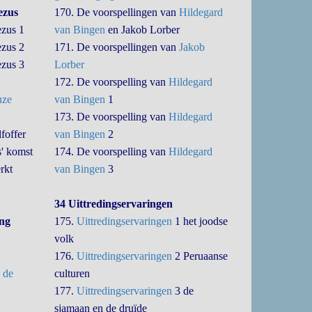
ezus
170. De voorspellingen van
Hildegard
ezus 1
van Bingen
en Jakob Lorber
ezus 2
171. De voorspellingen van
Jakob
ezus 3
Lorber
172. De voorspelling van
Hildegard
ze
van Bingen
1
173. De voorspelling van
Hildegard
foffer
van Bingen
2
' komst
174. De voorspelling van
Hildegard
rkt
van Bingen
3
34 Uittredingservaringen
ing
175.
Uittredingservaringen
1 het joodse
volk
176.
Uittredingservaringen
2 Peruaanse
 de
culturen
177.
Uittredingservaringen
3 de
sjamaan en de druïde