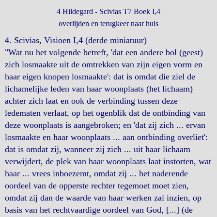
4 Hildegard - Scivias T7 Boek I,4
overlijden en terugkeer naar huis
4. Scivias, Visioen I,4 (derde miniatuur)
"Wat nu het volgende betreft, 'dat een andere bol (geest)
zich losmaakte uit de omtrekken van zijn eigen vorm en
haar eigen knopen losmaakte': dat is omdat die ziel de
lichamelijke leden van haar woonplaats (het lichaam)
achter zich laat en ook de verbinding tussen deze
ledematen verlaat, op het ogenblik dat de ontbinding van
deze woonplaats is aangebroken; en 'dat zij zich ... ervan
losmaakte en haar woonplaats ... aan ontbinding overliet':
dat is omdat zij, wanneer zij zich ... uit haar lichaam
verwijdert, de plek van haar woonplaats laat instorten, wat
haar ... vrees inboezemt, omdat zij ... het naderende
oordeel van de opperste rechter tegemoet moet zien,
omdat zij dan de waarde van haar werken zal inzien, op
basis van het rechtvaardige oordeel van God, [...] (de