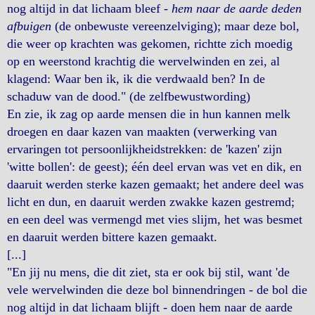
nog altijd in dat lichaam bleef -
hem naar de aarde deden
afbuigen
(de onbewuste vereenzelviging); maar deze bol,
die weer op krachten was gekomen, richtte zich moedig
op en weerstond krachtig die wervelwinden en zei, al
klagend: Waar ben ik, ik die verdwaald ben? In de
schaduw van de dood." (de zelfbewustwording)
En zie, ik zag op aarde mensen die in hun kannen melk
droegen en daar kazen van maakten (verwerking van
ervaringen tot persoonlijkheidstrekken: de 'kazen' zijn
'witte bollen': de geest); één deel ervan was vet en dik, en
daaruit werden sterke kazen gemaakt; het andere deel was
licht en dun, en daaruit werden zwakke kazen gestremd;
en een deel was vermengd met vies slijm, het was besmet
en daaruit werden bittere kazen gemaakt.
[...]
"En jij nu mens, die dit ziet, sta er ook bij stil, want 'de
vele wervelwinden die deze bol binnendringen - de bol die
nog altijd in dat lichaam blijft - doen hem naar de aarde