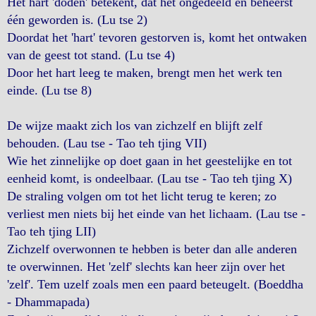
Het hart 'doden' betekent, dat het ongedeeld en beheerst
één geworden is. (Lu tse 2)
Doordat het 'hart' tevoren gestorven is, komt het ontwaken
van de geest tot stand. (Lu tse 4)
Door het hart leeg te maken, brengt men het werk ten
einde. (Lu tse 8)
De wijze maakt zich los van zichzelf en blijft zelf
behouden. (Lau tse - Tao teh tjing VII)
Wie het zinnelijke op doet gaan in het geestelijke en tot
eenheid komt, is ondeelbaar. (Lau tse - Tao teh tjing X)
De straling volgen om tot het licht terug te keren; zo
verliest men niets bij het einde van het lichaam. (Lau tse -
Tao teh tjing LII)
Zichzelf overwonnen te hebben is beter dan alle anderen
te overwinnen. Het 'zelf' slechts kan heer zijn over het
'zelf'. Tem uzelf zoals men een paard beteugelt. (Boeddha
- Dhammapada)