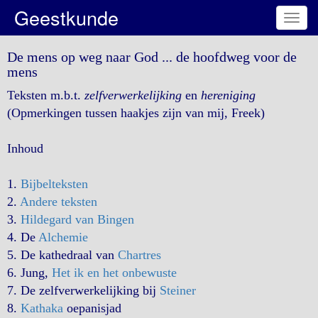
Geestkunde
Toggl
navig
De mens op weg naar God ... de hoofdweg voor de
mens
Teksten m.b.t.
zelfverwerkelijking
en
hereniging
(Opmerkingen tussen haakjes zijn van mij, Freek)
Inhoud
1.
Bijbelteksten
2.
Andere teksten
3.
Hildegard van Bingen
4. De
Alchemie
5. De kathedraal van
Chartres
6. Jung,
Het ik en het onbewuste
7. De zelfverwerkelijking bij
Steiner
8.
Kathaka
oepanisjad