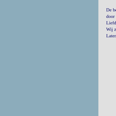
De be
door
Liefd
Wij z
Laten