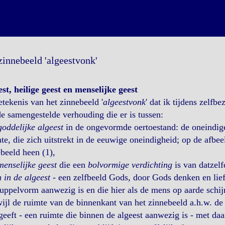
zinnebeeld 'algeestvonk'
st, heilige geest en menselijke geest
tekenis van het zinnebeeld '
algeestvonk
' dat ik tijdens zelf
e samengestelde verhouding die er is tussen:
goddelijke algeest
in de ongevormde oertoestand: de oneindige 
e, die zich uitstrekt in de eeuwige oneindigheid; op de afbee
beeld heen (1),
menselijke geest
die een
bolvormige verdichting
is van datzelf
n in de algeest
- een zelfbeeld Gods, door Gods denken en lief
uppelvorm aanwezig is en die hier als de mens op aarde schij
wijl de ruimte van de binnenkant van het zinnebeeld a.h.w. de 
eeft - een ruimte die binnen de algeest aanwezig is - met daa