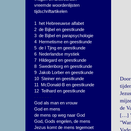
vreemde woordenlijsten
tijdschriftartikelen
1 het Hebreeuwse alfabet
2 de Bijbel en geestkunde
3 de Bijbel en parapsychologie
4 Hermetisme en geestkunde
5 de I Tjing en geestkunde
6 Nederlandse mystiek
7 Hildegard en geestkunde
8 Swedenborg en geestkunde
9 Jakob Lorber en geestkunde
Door 
10 Steiner en geestkunde
11 McDonald-B en geestkunde
tijde
12 Teilhard en geestkunde
Jezus
- - - - - - -
mijze
God als man en vrouw
de Va
God en mens
[…] "
de mens op weg naar God
God, Gods engelen, de mens
"Wann
Jezus komt de mens tegemoet
Vader