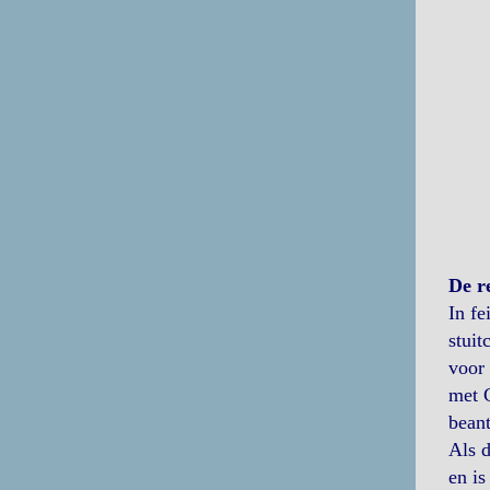
De r
In fe
stuit
voor 
met G
bean
Als d
en is