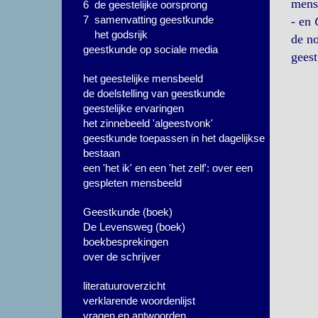
mense
6 de geestelijke oorsprong
7 samenvatting geestkunde
- en
het godsrijk
de no
geestkunde op sociale media
geest
het geestelijke mensbeeld
de doelstelling van geestkunde
geestelijke ervaringen
het zinnebeeld 'algeestvonk'
geestkunde toepassen in het dagelijkse
bestaan
een 'het ik' en een 'het zelf': over een
gespleten mensbeeld
Geestkunde (boek)
De Levensweg (boek)
boekbesprekingen
over de schrijver
literatuuroverzicht
verklarende woordenlijst
vragen en antwoorden