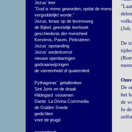
Jezus' leer
"Laat
"God is mens geworden, opdat de mens
delen
vergoddelijkt worde."
volko
Jezus, leraar op de levensweg
de Bijbel, geestelijk leerboek
(Joh.
geschiedenis der mensheid
Kerstmis, Pasen, Pinksteren
De t
Jezus' opstanding
tijde
Jezus' wederkomst
(Rom.
nieuwe openbaringen
godsaanwijzingen
mensh
de viereenheid of quaterniteit
Omvo
Pythagoras' getallenleer
De
o
Sint Joris en de draak
het h
Hildegard visioenen
Dante La Divina Commedia
de v
de Gulden Snede
In de
gedichten
zelf
voor de jeugd
gastenboek