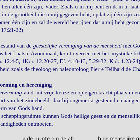
 hen allen één zijn, Vader. Zoals u in mij bent en ik in u, laa
 in de grootheid die u mij gegeven hebt, opdat zij één zijn zoa
men één zijn en zal de wereld begrijpen dat u mij hebt gezond
 17:21-22)
oestand van de
geestelijke vereniging van de mensheid
met Gods
ns het Laatste Avondmaal, komt overeen met het 'mystieke lic
 12:4-5; 1Kor. 12:20-27; Ef. 4:10-13, 5:29-32; Kol. 1:23-2
eid zoals de theoloog en paleontoloog Pierre Teilhard de Cha
rming en hereniging
mvorming
vindt uit vrije keuze en op eigen kracht plaats in 
art van het zinnebeeld, daarbij ongemerkt gesteund en aange
orm van Gods hand.
 scheppingsruimte kunnen Gods heilige geest en de menselijke 
standigheden ontmoeten.