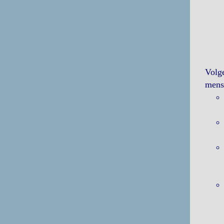
Volg
mense