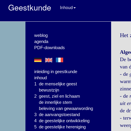
Geestkunde
Inhoud
Het 
weblog
agenda
PDF-downloads
Algee
De be
van d
inleiding in geestkunde
- de
inhoud
warmt
1 de menselijke geest
zinne
bewustzijn
- de
2 geest, ziel en lichaam
de innerlijke stem
uit e
beleving van gewaarwording
de dr
3 de aanvangstoestand
- ter
4 de geestelijke ontwikkeling
weerg
5 de geestelijke hereniging