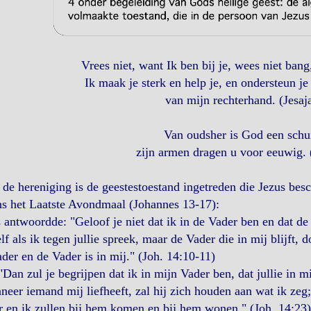
Vrees niet, want Ik ben bij je, wees niet ban
Ik maak je sterk en help je, en ondersteun j
van mijn rechterhand. (Jesaj
Van oudsher is God een schui
zijn armen dragen u voor eeuwig. 
de hereniging is de geestestoestand ingetreden die Jezus beschr
ns het Laatste Avondmaal (Johannes 13-17):
 antwoordde: "Geloof je niet dat ik in de Vader ben en dat de
lf als ik tegen jullie spreek, maar de Vader die in mij blijft,
der en de Vader is in mij." (Joh. 14:10-11)
Dan zul je begrijpen dat ik in mijn Vader ben, dat jullie in mij
eer iemand mij liefheeft, zal hij zich houden aan wat ik zeg
 en ik zullen bij hem komen en bij hem wonen." (Joh. 14:23)