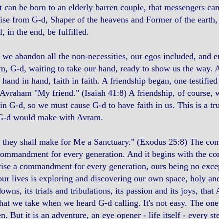
t can be born to an elderly barren couple, that messengers can 
se from G-d, Shaper of the heavens and Former of the earth, ca
ll, in the end, be fulfilled.
we abandon all the non-necessities, our egos included, and ent
, G-d, waiting to take our hand, ready to show us the way. 
 hand in hand, faith in faith. A friendship began, one testifie
 Avraham "My friend." (Isaiah 41:8) A friendship, of course,
 in G-d, so we must cause G-d to have faith in us. This is a tr
 G-d would make with Avram.
 they shall make for Me a Sanctuary." (Exodus 25:8) The c
commandment for every generation. And it begins with the co
ise a commandment for every generation, ours being no excepti
our lives is exploring and discovering our own space, holy and 
owns, its trials and tribulations, its passion and its joys, tha
hat we take when we heard G-d calling. It's not easy. The o
n. But it is an adventure, an eye opener - life itself - every st