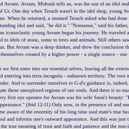
 Avram. Avram, Midrash tells us, was the son of an idol ma
of Ur. One day when Terach wasn't in the idol shop, young A
ne. When he returned, a stunned Terach asked who had done t
tanding idol and said, "he did it." "Nonsense," said his father, 
n iconoclastic young Avram began his journey. He traveled a
 to idols of stone, some to trees and animals. Still others s
un. But Avram was a deep thinker, and drew the conclusion th
themselves created by a higher power - a single source - one
we first enter into our essential selves, leaving all the exter
d entering into terra incognita - unknown territory. The roo
nder. And to surrender ourselves to G-d's guidance is, indeed
ate these unexplored regions of our souls. And there is so mu
ery first eye openers for Avram was his wife Sarai's beauty:
appearance." (ibid 12:11) Only now, in the presence of and und
e aware of the enormity of his long time soul mate's true bea
oul and informs one's outward appearance. And this was just
 the true meaning of trust and faith and patience and the non-