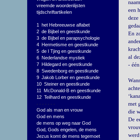
naam
vreemde woordenlijsten
een h
tijdschriftartikelen
deze 
1 het Hebreeuwse alfabet
gedaa
2 de Bijbel en geestkunde
En zo
3 de Bijbel en parapsychologie
ande
4 Hermetisme en geestkunde
krach
5 de I Tjing en geestkunde
al de
6 Nederlandse mystiek
7 Hildegard en geestkunde
- één
8 Swedenborg en geestkunde
9 Jakob Lorber en geestkunde
Wann
10 Steiner en geestkunde
achte
11 McDonald-B en geestkunde
‘kana
12 Teilhard en geestkunde
- - - - - - -
met g
God als man en vrouw
die w
God en mens
De ee
de mens op weg naar God
vrouw
God, Gods engelen, de mens
werd 
Jezus komt de mens tegemoet