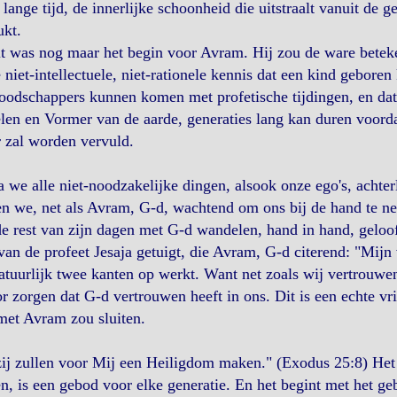
 lange tijd, de innerlijke schoonheid die uitstraalt vanuit de g
ukt.
t was nog maar het begin voor Avram. Hij zou de ware beteke
 niet-intellectuele, niet-rationele kennis dat een kind gebore
oodschappers kunnen komen met profetische tijdingen, en dat
en en Vormer van de aarde, generaties lang kan duren voordat 
 zal worden vervuld.
 we alle niet-noodzakelijke dingen, alsook onze ego's, achter
n we, net als Avram, G-d, wachtend om ons bij de hand te n
e rest van zijn dagen met G-d wandelen, hand in hand, geloo
an de profeet Jesaja getuigt, die Avram, G-d citerend: "Mijn
atuurlijk twee kanten op werkt. Want net zoals wij vertrouw
r zorgen dat G-d vertrouwen heeft in ons. Dit is een echte vr
met Avram zou sluiten.
zij zullen voor Mij een Heiligdom maken." (Exodus 25:8) He
, is een gebod voor elke generatie. En het begint met het geb