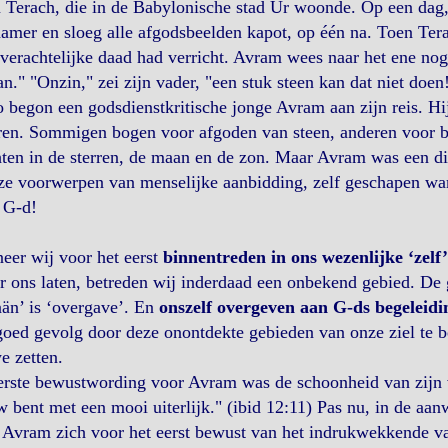
 Terach, die in de Babylonische stad Ur woonde. Op een dag
amer en sloeg alle afgodsbeelden kapot, op één na. Toen Ter
verachtelijke daad had verricht. Avram wees naar het ene nog 
n." "Onzin," zei zijn vader, "een stuk steen kan dat niet doen
 begon een godsdienstkritische jonge Avram aan zijn reis. H
ren. Sommigen bogen voor afgoden van steen, anderen voor b
ten in de sterren, de maan en de zon. Maar Avram was een d
ze voorwerpen van menselijke aanbidding, zelf geschapen wa
 G-d!
eer wij voor het eerst
binnentreden in ons wezenlijke ‘zelf’
r ons laten, betreden wij inderdaad een onbekend gebied. D
än’ is ‘overgave’. En
onszelf overgeven aan G-ds begeleidi
oed gevolg door deze onontdekte gebieden van onze ziel te bew
e zetten.
rste bewustwording voor Avram was de schoonheid van zijn vr
 bent met een mooi uiterlijk." (ibid 12:11) Pas nu, in de aa
Avram zich voor het eerst bewust van het indrukwekkende va