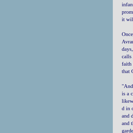
infan
promi
it wi
Once 
Avram
days,
calls
faith
that
"And
is a 
likew
d in 
and d
and t
garde