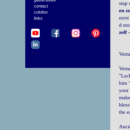
stap 
contact
en z
colofon
eerst
links
d noo
zelf 
<
Vert
Verta
"Lech
him "
your 
make 
bless
the e
Anci