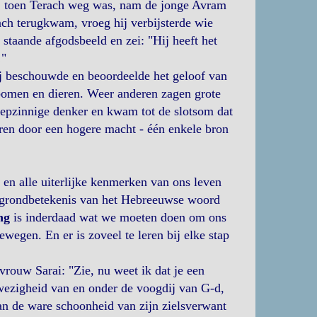
, toen Terach weg was, nam de jonge Avram
ach terugkwam, vroeg hij verbijsterde wie
staande afgodsbeeld en zei: "Hij heeft het
!"
ij beschouwde en beoordeelde het geloof van
omen en dieren. Weer anderen zagen grote
iepzinnige denker en kwam tot de slotsom dat
ren door een hogere macht - één enkele bron
en alle uiterlijke kenmerken van ons leven
e grondbetekenis van het Hebreeuwse woord
ng
is inderdaad wat we moeten doen om ons
egen. En er is zoveel te leren bij elke stap
ouw Sarai: "Zie, nu weet ik dat je een
nwezigheid van en onder de voogdij van G-d,
n de ware schoonheid van zijn zielsverwant