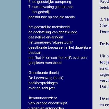
[Gods
6 de geestelijke oorsprong
7 samenvatting geestkunde
betek
het godsrijk
geestkunde op sociale media
2. Th
Ches
het geestelijke mensbeeld
Door
de doelstelling van geestkunde
geestelijke ervaringen
het zinnebeeld 'algeestvonk'
De be
geestkunde toepassen in het dagelijkse
bestaan
Uit h
een 'het ik' en een 'het zelf': over een
tot j
gespleten mensbeeld
en ui
Geestkunde (boek)
zegen
De Levensweg (boek)
vervl
boekbesprekingen
Dat i
over de schrijver
literatuuroverzicht
De ou
verklarende woordenlijst
en e
vragen en antwoorden