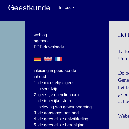
Geestkunde
Inhoud
Het 
weblog
agenda
PDF-downloads
1. To
Uit 
inleiding in geestkunde
De be
inhoud
Genes
1 de menselijke geest
het b
bewustzijn
je ui
2 geest, ziel en lichaam
de innerlijke stem
- d.w
beleving van gewaarwording
3 de aanvangstoestand
Websi
4 de geestelijke ontwikkeling
5 de geestelijke hereniging