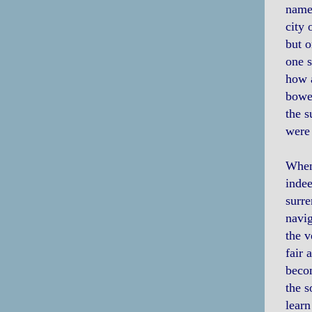
named
city 
but o
one s
how a
bowed
the s
were 
When 
indee
surre
navig
the v
fair 
becom
the s
learn