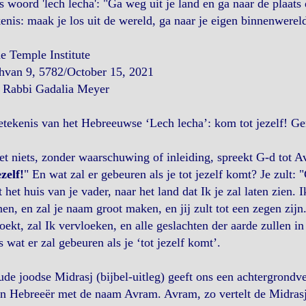
 woord 'lech lecha': "Ga weg uit je land en ga naar de plaats di
enis: maak je los uit de wereld, ga naar je eigen binnenwereld
e Temple Institute
hvan 9, 5782/October 15, 2021
 Rabbi Gadalia Meyer
tekenis van het Hebreeuwse ‘Lech lecha’: kom tot jezelf! Ge
et niets, zonder waarschuwing of inleiding, spreekt G-d tot 
ezelf!
" En wat zal er gebeuren als je tot jezelf komt? Je zult: 
t het huis van je vader, naar het land dat Ik je zal laten zien. 
en, en zal je naam groot maken, en jij zult tot een zegen zijn
oekt, zal Ik vervloeken, en alle geslachten der aarde zullen 
s wat er zal gebeuren als je ‘tot jezelf komt’.
de joodse Midrasj (bijbel-uitleg) geeft ons een achtergrondv
en Hebreeër met de naam Avram. Avram, zo vertelt de Midras