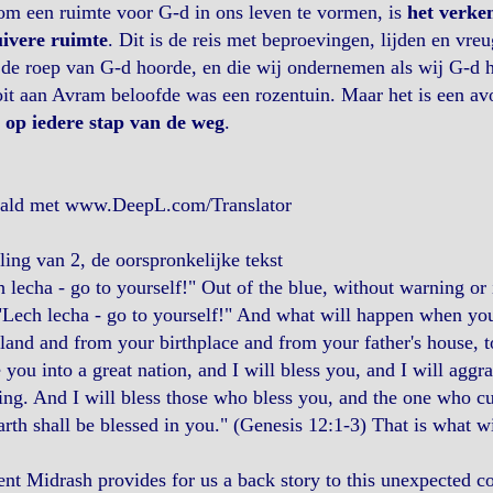
om een ruimte voor G-d in ons leven te vormen, is
het verke
uivere ruimte
. Dit is de reis met beproevingen, lijden en vr
 de roep van G-d hoorde, en die wij ondernemen als wij G-d 
it aan Avram beloofde was een rozentuin. Maar het is een av
- op iedere stap van de weg
.
aald met www.DeepL.com/Translator
ling van 2, de oorspronkelijke tekst
 lecha - go to yourself!" Out of the blue, without warning or 
Lech lecha - go to yourself!" And what will happen when you
land and from your birthplace and from your father's house, to
you into a great nation, and I will bless you, and I will agg
ing. And I will bless those who bless you, and the one who cur
arth shall be blessed in you." (Genesis 12:1-3) That is what 
ent Midrash provides for us a back story to this unexpected