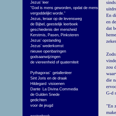
sinds
Jezus' leer
"God is mens geworden, opdat de mens
uitdr
vergoddelijkt worde."
En di
Jezus, leraar op de levensweg
en de
de Bijbel, geestelijk leerboek
dat b
geschiedenis der mensheid
hemel
Kerstmis, Pasen, Pinksteren
Jezus' opstanding
zeker
Jezus' wederkomst
nieuwe openbaringen
Zodra
godsaanwijzingen
vinde
de viereenheid of quaterniteit
zou d
Pythagoras' getallenleer
waarv
Sint Joris en de draak
die n
Hildegard visioenen
ervoo
Dante La Divina Commedia
G-d 
de Gulden Snede
gedichten
voor de jeugd
"En 
maken
gastenboek