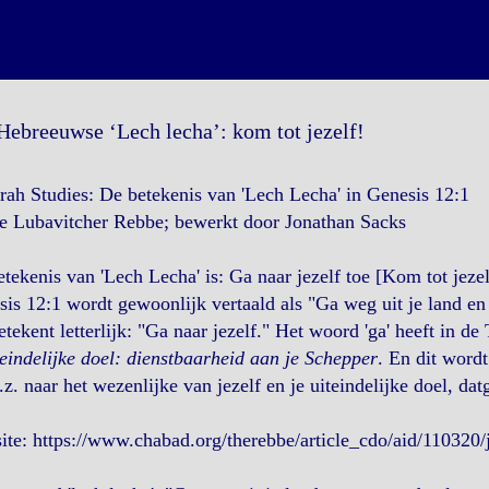
Hebreeuwse ‘Lech lecha’: kom tot jezelf!
rah Studies: De betekenis van 'Lech Lecha' in Genesis 12:1
de Lubavitcher Rebbe; bewerkt door Jonathan Sacks
tekenis van 'Lech Lecha' is: Ga naar jezelf toe [Kom tot jezel
is 12:1 wordt gewoonlijk vertaald als "Ga weg uit je land en 
etekent letterlijk: "Ga naar jezelf." Het woord 'ga' heeft in d
teindelijke doel: dienstbaarheid aan je Schepper
. En dit wordt
.z. naar het wezenlijke van jezelf en je uiteindelijke doel, d
te: https://www.chabad.org/therebbe/article_cdo/aid/110320