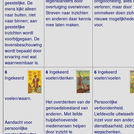
tegenstanders door
ontgoocheling, alles li
geestelijke. De
overtuiging overwinnen.
verloren; maar door
mens kijkt alleen
Streven naar inzichten
ommekeer doen zich
naar buiten, niet
en anderen daar kennis
nieuwe mogelijkhed
naar binnen; aan
mee laten maken.
voor.
geestelijke
inzichten wordt
voorbijgegaan. De
levensbeschouwing
wordt bepaald door
ervaring met wat
waarneembaar is.
6
6
Ingekeerd
6
Ingekeerd
Ingekeerd
voelen/denken
voelen/voelen
voelen/waarn.
Het overdenken van de
Persoonlijke
gemoedstoestand van
verbondenheid.
anderen. Met liefde
Liefdevolle uitwisseli
hulpbehoevende
inzet voor een ander
Aandacht voor
medemensen helpen
dienstbaarheid, zichz
persoonlijke
door inzicht te
wegschenken.