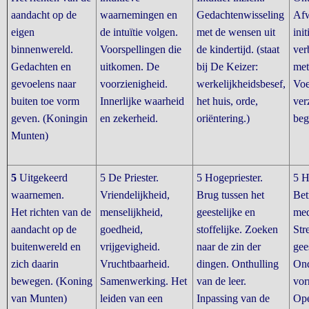
aandacht op de
waarnemingen en
Gedachtenwisseling
Afw
eigen
de intuïtie volgen.
met de wensen uit
init
binnenwereld.
Voorspellingen die
de kindertijd. (staat
ver
Gedachten en
uitkomen. De
bij De Keizer:
met
gevoelens naar
voorzienigheid.
werkelijkheidsbesef,
Voe
buiten toe vorm
Innerlijke waarheid
het huis, orde,
ver
geven. (Koningin
en zekerheid.
oriëntering.)
beg
Munten)
5
Uitgekeerd
5 De Priester.
5 Hogepriester.
5 H
waarnemen.
Vriendelijkheid,
Brug tussen het
Bet
Het richten van de
menselijkheid,
geestelijke en
me
aandacht op de
goedheid,
stoffelijke. Zoeken
Str
buitenwereld en
vrijgevigheid.
naar de zin der
gees
zich daarin
Vruchtbaarheid.
dingen. Onthulling
Ond
bewegen. (Koning
Samenwerking. Het
van de leer.
vor
van Munten)
leiden van een
Inpassing van de
Ope