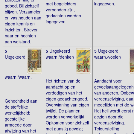
met begeleiders
ingegeven.
gebed. Bij zichzelf
verbonden zijn,
blijven. Verzamelen
gedachten worden
en vasthouden aan
ingegeven.
eigen kennis en
inzichten. Streven
naar en hechten
aan welstand.
5
5
Uitgekeerd
5
Uitgekeerd
Uitgekeerd
waarn./denken
waarn./voelen
waarn./waarn.
Het richten van de
Aandacht voor
aandacht op en
gevoelsaangelegen
verdedigen van het
van anderen. Onbew
eigen gedachtengoed.
vereenzelviging, daa
Gehechtheid aan
Overwinning van eigen
medelijden met de w
de stoffelijke
twijfel. De plannen
Het heil wordt eerst n
werkelijkheid;
worden verwerkelijkt.
gezien door die
geestelijke
Opkomen voor zichzelf
vereenzelviging.
armoede door
met gunstig gevolg;
Teleurstelling,
afwijzing van het