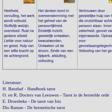
Heelheid,
Het denken komt in
Vertrouwen door
vervulling, het werk
overeenstemming met
geestelijke hulp van
wordt voltooid.
het geheel van de
die onzichtbaar acht
Stoffelijk welzijn,
persoonlijkheid.
persoon staan. Innerl
overvloed. Rust na
Eindelijk inzicht,
zekerheid, gevoel va
gedane arbeid.
geestelijk ontwaken,
eigenwaarde. Oploss
Liefde voor natuur
bewustworden.
voor
en geest. Hulp van
Ontwaken uit de
gevoelsaangelegenh
een stille kracht op
droom. Einde van een
Voltooiing van het ge
de achtergrond.
tijdperk, afsluiting,
voltooiing.
Literatuur:
H. Banzhaf - Handboek tarot
O. en R. Docters van Leeuwen - Tarot in de herstelde orde
E. Droesbeke - De tarot van Isis
Dio Raman - De hermetische tarot