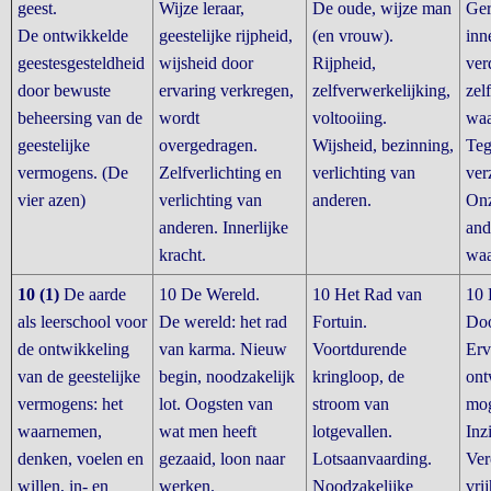
geest.
Wijze leraar,
De oude, wijze man
Ger
De ontwikkelde
geestelijke rijpheid,
(en vrouw).
inn
geestesgesteldheid
wijsheid door
Rijpheid,
ver
door bewuste
ervaring verkregen,
zelfverwerkelijking,
zel
beheersing van de
wordt
voltooiing.
waa
geestelijke
overgedragen.
Wijsheid, bezinning,
Teg
vermogens. (De
Zelfverlichting en
verlichting van
ver
vier azen)
verlichting van
anderen.
Onz
anderen. Innerlijke
and
kracht.
waa
10 (1)
De aarde
10 De Wereld.
10 Het Rad van
10 
als leerschool voor
De wereld: het rad
Fortuin.
Doo
de ontwikkeling
van karma. Nieuw
Voortdurende
Erv
van de geestelijke
begin, noodzakelijk
kringloop, de
ont
vermogens: het
lot. Oogsten van
stroom van
mog
waarnemen,
wat men heeft
lotgevallen.
Inz
denken, voelen en
gezaaid, loon naar
Lotsaanvaarding.
Ver
willen, in- en
werken.
Noodzakelijke
vri