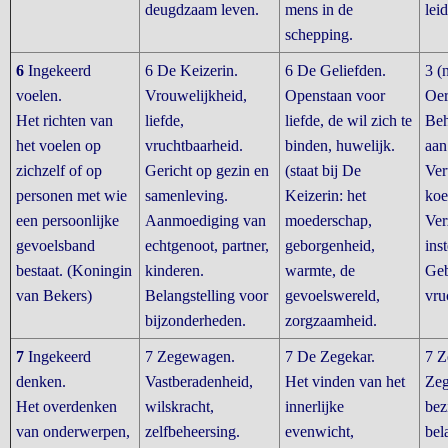
deugdzaam leven.
mens in de
lei
schepping.
6
Ingekeerd
6 De Keizerin.
6 De Geliefden.
3 (
voelen.
Vrouwelijkheid,
Openstaan voor
Oer
Het richten van
liefde,
liefde, de wil zich te
Beh
het voelen op
vruchtbaarheid.
binden, huwelijk.
aan
zichzelf of op
Gericht op gezin en
(staat bij De
Ver
personen met wie
samenleving.
Keizerin: het
koe
een persoonlijke
Aanmoediging van
moederschap,
Ver
gevoelsband
echtgenoot, partner,
geborgenheid,
inst
bestaat. (Koningin
kinderen.
warmte, de
Geb
van Bekers)
Belangstelling voor
gevoelswereld,
vru
bijzonderheden.
zorgzaamheid.
7
Ingekeerd
7 Zegewagen.
7 De Zegekar.
7 Z
denken.
Vastberadenheid,
Het vinden van het
Zeg
Het overdenken
wilskracht,
innerlijke
bez
van onderwerpen,
zelfbeheersing.
evenwicht,
bel