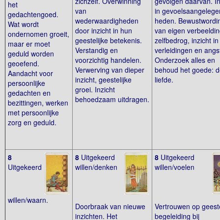
zichzelf. Overwinning
gevolgen daarvan. In
het
van
in gevoelsaangelege
gedachtengoed.
wederwaardigheden
heden. Bewustwordi
Wat wordt
door inzicht in hun
van eigen verbeeldi
ondernomen groeit,
geestelijke betekenis.
zelfbedrog, inzicht in
maar er moet
Verstandig en
verleidingen en angs
geduld worden
voorzichtig handelen.
Onderzoek alles en
geoefend.
Verwerving van dieper
behoud het goede: d
Aandacht voor
inzicht, geestelijke
liefde.
persoonlijke
groei. Inzicht
gedachten en
behoedzaam uitdragen.
bezittingen, werken
met persoonlijke
zorg en geduld.
8
8
Uitgekeerd
8
Uitgekeerd
Uitgekeerd
willen/denken
willen/voelen
willen/waarn.
Doorbraak van nieuwe
Vertrouwen op geeste
inzichten. Het
begeleiding bij