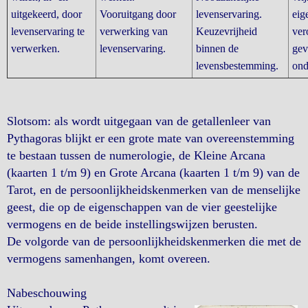
uitgekeerd, door
Vooruitgang door
levenservaring.
eig
levenservaring te
verwerking van
Keuzevrijheid
ver
verwerken.
levenservaring.
binnen de
gev
levensbestemming.
ond
Slotsom: als wordt uitgegaan van de getallenleer van
Pythagoras blijkt er een grote mate van overeenstemming
te bestaan tussen de numerologie, de Kleine Arcana
(kaarten 1 t/m 9) en Grote Arcana (kaarten 1 t/m 9) van de
Tarot, en de persoonlijkheidskenmerken van de menselijke
geest, die op de eigenschappen van de vier geestelijke
vermogens en de beide instellingswijzen berusten.
De volgorde van de persoonlijkheidskenmerken die met de
vermogens samenhangen, komt overeen.
Nabeschouwing