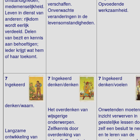
omstandigheden,
verschaffen.
Opvoedende
medemenselijkheid.
Onverwachte
werkzaamheid.
Leven in dienst van
veranderingen in de
anderen: rijkdom
levensomstandigheden.
wordt eerlijk
verdeeld. Delen
van bezit en kennis
aan behoeftigen;
ieder krijgt wat hem
of haar toekomt.
7
7
Ingekeerd
7
Ingekeerd
Ingekeerd
denken/denken
denken/voelen
denken/waarn.
Het overdenken van
Onwetenden moeten
wijsgerige
inzicht verwerven in
onderwerpen.
geestelijke lessen do
Zelfkennis door
zelf een besluit te 
Langzame
overdenking van
en te leren van de
ontwikkeling van