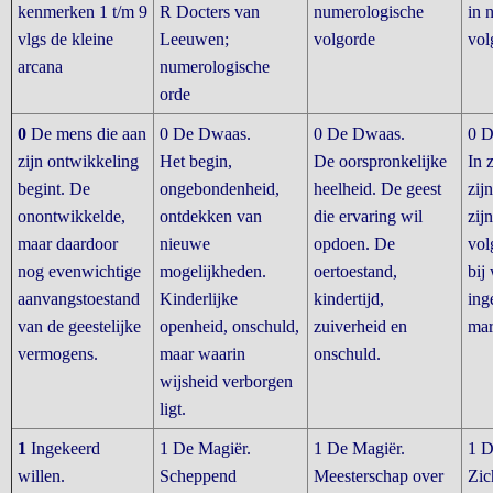
kenmerken 1 t/m 9
R Docters van
numerologische
in 
vlgs de kleine
Leeuwen;
volgorde
vol
arcana
numerologische
orde
0
De mens die aan
0 De Dwaas.
0 De Dwaas.
0 D
zijn ontwikkeling
Het begin,
De oorspronkelijke
In 
begint. De
ongebondenheid,
heelheid. De geest
zijn
onontwikkelde,
ontdekken van
die ervaring wil
zijn
maar daardoor
nieuwe
opdoen. De
vol
nog evenwichtige
mogelijkheden.
oertoestand,
bij
aanvangstoestand
Kinderlijke
kindertijd,
ing
van de geestelijke
openheid, onschuld,
zuiverheid en
mar
vermogens.
maar waarin
onschuld.
wijsheid verborgen
ligt.
1
Ingekeerd
1 De Magiër.
1 De Magiër.
1 D
willen.
Scheppend
Meesterschap over
Zic