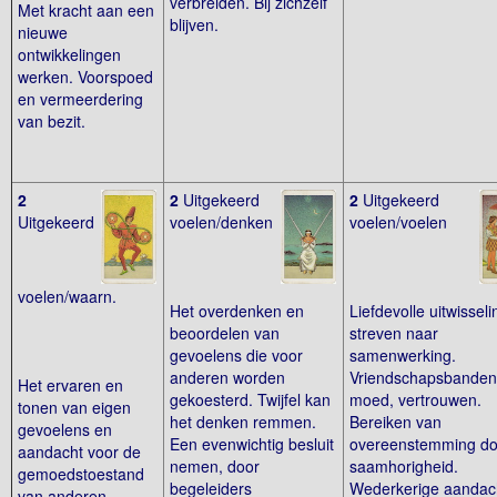
verbreiden. Bij zichzelf
Met kracht aan een
blijven.
nieuwe
ontwikkelingen
werken. Voorspoed
en vermeerdering
van bezit.
2
2
Uitgekeerd
2
Uitgekeerd
Uitgekeerd
voelen/denken
voelen/voelen
voelen/waarn.
Het overdenken en
Liefdevolle uitwisseli
beoordelen van
streven naar
gevoelens die voor
samenwerking.
anderen worden
Vriendschapsbanden
Het ervaren en
gekoesterd. Twijfel kan
moed, vertrouwen.
tonen van eigen
het denken remmen.
Bereiken van
gevoelens en
Een evenwichtig besluit
overeenstemming do
aandacht voor de
nemen, door
saamhorigheid.
gemoedstoestand
begeleiders
Wederkerige aandac
van anderen.