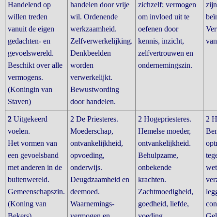
Handelend op
handelen door vrije
zichzelf; vermogen
zij
willen treden
wil. Ordenende
om invloed uit te
beï
vanuit de eigen
werkzaamheid.
oefenen door
Ver
gedachten- en
Zelfverwerkelijking.
kennis, inzicht,
van
gevoelswereld.
Denkbeelden
zelfvertrouwen en
Beschikt over alle
worden
ondernemingszin.
vermogens.
verwerkelijkt.
(Koningin van
Bewustwording
Staven)
door handelen.
2
Uitgekeerd
2 De Priesteres.
2 Hogepriesteres.
2 H
voelen.
Moederschap,
Hemelse moeder,
Bem
Het vormen van
ontvankelijkheid,
ontvankelijkheid.
opt
een gevoelsband
opvoeding,
Behulpzame,
teg
met anderen in de
onderwijs.
onbekende
wet
buitenwereld.
Deugdzaamheid en
krachten.
ver
Gemeenschapszin.
deemoed.
Zachtmoedigheid,
leg
(Koning van
Waarnemings-
goedheid, liefde,
con
Bekers)
vermogen en
voeding.
Gel