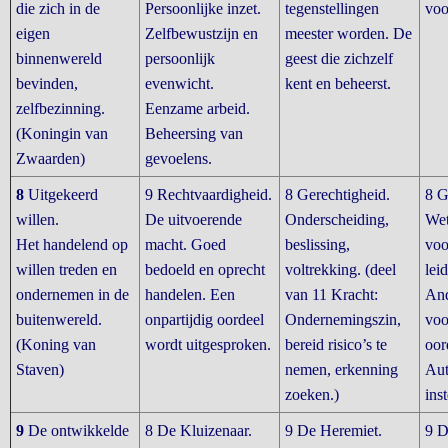
die zich in de
Persoonlijke inzet.
tegenstellingen
voo
eigen
Zelfbewustzijn en
meester worden. De
binnenwereld
persoonlijk
geest die zichzelf
bevinden,
evenwicht.
kent en beheerst.
zelfbezinning.
Eenzame arbeid.
(Koningin van
Beheersing van
Zwaarden)
gevoelens.
8
Uitgekeerd
9 Rechtvaardigheid.
8 Gerechtigheid.
8 G
willen.
De uitvoerende
Onderscheiding,
Wet
Het handelend op
macht. Goed
beslissing,
voo
willen treden en
bedoeld en oprecht
voltrekking. (deel
lei
ondernemen in de
handelen. Een
van 11 Kracht:
And
buitenwereld.
onpartijdig oordeel
Ondernemingszin,
voo
(Koning van
wordt uitgesproken.
bereid risico’s te
oor
Staven)
nemen, erkenning
Aut
zoeken.)
inst
9
De ontwikkelde
8 De Kluizenaar.
9 De Heremiet.
9 D