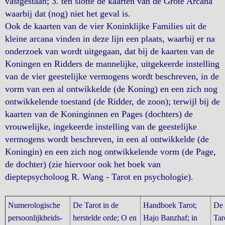
vastgestaan; 3. ten slotte de kaarten van de Grote Arcana
waarbij dat (nog) niet het geval is.
Ook de kaarten van de vier Koninklijke Families uit de
kleine arcana vinden in deze lijn een plaats, waarbij er na
onderzoek van wordt uitgegaan, dat bij de kaarten van de
Koningen en Ridders de mannelijke, uitgekeerde instelling
van de vier geestelijke vermogens wordt beschreven, in de
vorm van een al ontwikkelde (de Koning) en een zich nog
ontwikkelende toestand (de Ridder, de zoon); terwijl bij de
kaarten van de Koninginnen en Pages (dochters) de
vrouwelijke, ingekeerde instelling van de geestelijke
vermogens wordt beschreven, in een al ontwikkelde (de
Koningin) en een zich nog ontwikkelende vorm (de Page,
de dochter) (zie hiervoor ook het boek van
dieptepsycholoog R. Wang - Tarot en psychologie).
Numerologische
De Tarot in de
Handboek Tarot;
De 
persoonlijkheids-
herstelde orde; O en
Hajo Banzhaf; in
Tar