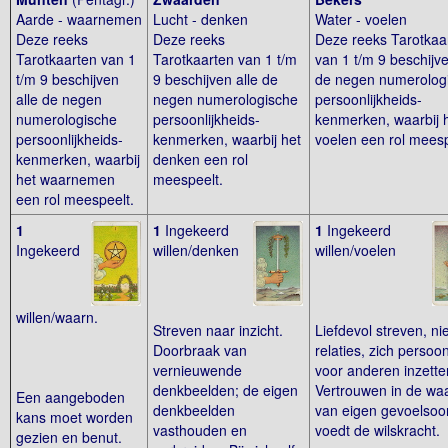
Aarde - waarnemen
Lucht - denken
Water - voelen
Deze reeks
Deze reeks
Deze reeks Tarotkaa
Tarotkaarten van 1
Tarotkaarten van 1 t/m
van 1 t/m 9 beschijve
t/m 9 beschijven
9 beschijven alle de
de negen numerolog
alle de negen
negen numerologische
persoonlijkheids-
numerologische
persoonlijkheids-
kenmerken, waarbij 
persoonlijkheids-
kenmerken, waarbij het
voelen een rol meesp
kenmerken, waarbij
denken een rol
het waarnemen
meespeelt.
een rol meespeelt.
1
1
Ingekeerd
1
Ingekeerd
Ingekeerd
willen/denken
willen/voelen
willen/waarn.
Streven naar inzicht.
Liefdevol streven, n
Doorbraak van
relaties, zich persoon
vernieuwende
voor anderen inzette
denkbeelden; de eigen
Vertrouwen in de wa
Een aangeboden
denkbeelden
van eigen gevoelsoo
kans moet worden
vasthouden en
voedt de wilskracht.
gezien en benut.