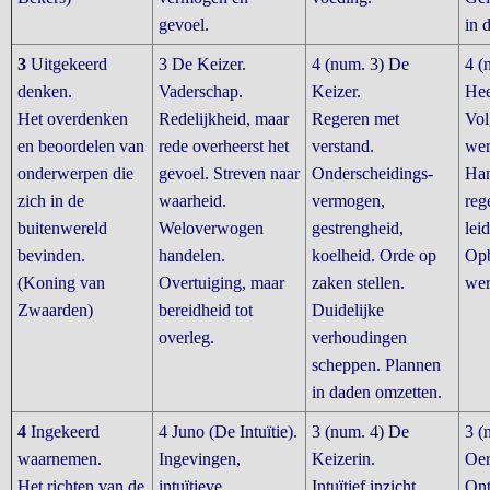
gevoel.
in 
3
Uitgekeerd
3 De Keizer.
4 (num. 3) De
4 (
denken.
Vaderschap.
Keizer.
Hee
Het overdenken
Redelijkheid, maar
Regeren met
Vol
en beoordelen van
rede overheerst het
verstand.
wer
onderwerpen die
gevoel. Streven naar
Onderscheidings-
Ha
zich in de
waarheid.
vermogen,
rege
buitenwereld
Weloverwogen
gestrengheid,
lei
bevinden.
handelen.
koelheid. Orde op
Op
(Koning van
Overtuiging, maar
zaken stellen.
wer
Zwaarden)
bereidheid tot
Duidelijke
overleg.
verhoudingen
scheppen. Plannen
in daden omzetten.
4
Ingekeerd
4 Juno (De Intuïtie).
3 (num. 4) De
3 (
waarnemen.
Ingevingen,
Keizerin.
Oer
Het richten van de
intuïtieve
Intuïtief inzicht.
Ont