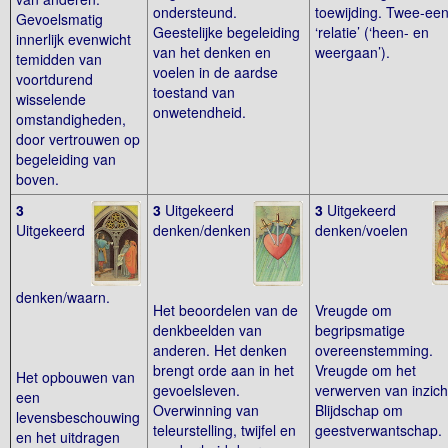
ondersteund.
toewijding. Twee-een
Gevoelsmatig
Geestelijke begeleiding
‘relatie’ (‘heen- en
innerlijk evenwicht
van het denken en
weergaan’).
temidden van
voelen in de aardse
voortdurend
toestand van
wisselende
onwetendheid.
omstandigheden,
door vertrouwen op
begeleiding van
boven.
3
3
Uitgekeerd
3
Uitgekeerd
Uitgekeerd
denken/denken
denken/voelen
denken/waarn.
Het beoordelen van de
Vreugde om
denkbeelden van
begripsmatige
anderen. Het denken
overeenstemming.
brengt orde aan in het
Vreugde om het
Het opbouwen van
gevoelsleven.
verwerven van inzich
een
Overwinning van
Blijdschap om
levensbeschouwing
teleurstelling, twijfel en
geestverwantschap.
en het uitdragen