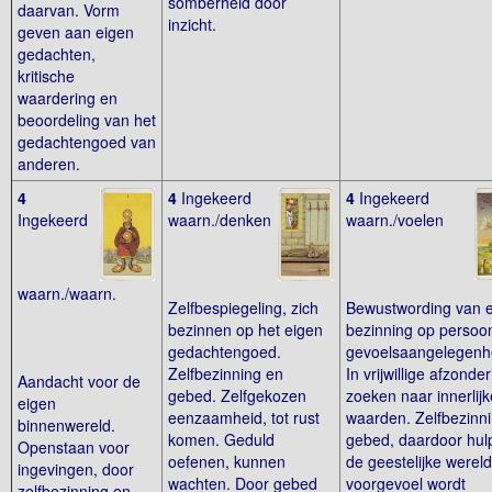
somberheid door
daarvan. Vorm
inzicht.
geven aan eigen
gedachten,
kritische
waardering en
beoordeling van het
gedachtengoed van
anderen.
4
4
Ingekeerd
4
Ingekeerd
Ingekeerd
waarn./denken
waarn./voelen
waarn./waarn.
Zelfbespiegeling, zich
Bewustwording van 
bezinnen op het eigen
bezinning op persoon
gedachtengoed.
gevoelsaangelegenh
Zelfbezinning en
In vrijwillige afzonde
Aandacht voor de
gebed. Zelfgekozen
zoeken naar innerlijk
eigen
eenzaamheid, tot rust
waarden. Zelfbezinn
binnenwereld.
komen. Geduld
gebed, daardoor hulp
Openstaan voor
oefenen, kunnen
de geestelijke werel
ingevingen, door
wachten. Door gebed
voorgevoel wordt
zelfbezinning en