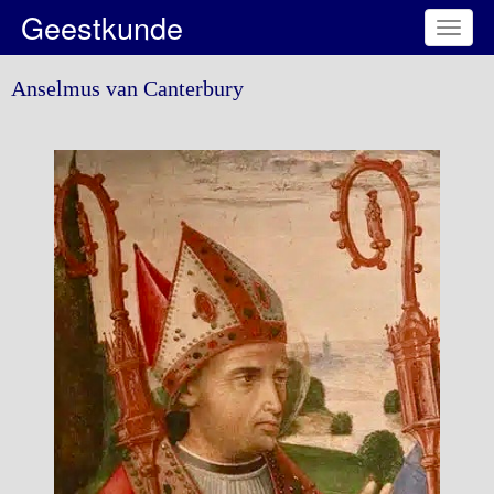
Geestkunde
Toggl
naviga
Anselmus van Canterbury