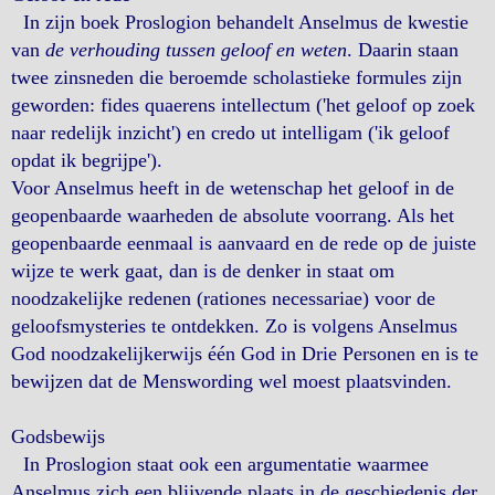
In zijn boek Proslogion behandelt Anselmus de kwestie
van
de verhouding tussen geloof en weten
. Daarin staan
twee zinsneden die beroemde scholastieke formules zijn
geworden: fides quaerens intellectum ('het geloof op zoek
naar redelijk inzicht') en credo ut intelligam ('ik geloof
opdat ik begrijpe').
Voor Anselmus heeft in de wetenschap het geloof in de
geopenbaarde waarheden de absolute voorrang. Als het
geopenbaarde eenmaal is aanvaard en de rede op de juiste
wijze te werk gaat, dan is de denker in staat om
noodzakelijke redenen (rationes necessariae) voor de
geloofsmysteries te ontdekken. Zo is volgens Anselmus
God noodzakelijkerwijs één God in Drie Personen en is te
bewijzen dat de Menswording wel moest plaatsvinden.
Godsbewijs
In Proslogion staat ook een argumentatie waarmee
Anselmus zich een blijvende plaats in de geschiedenis der