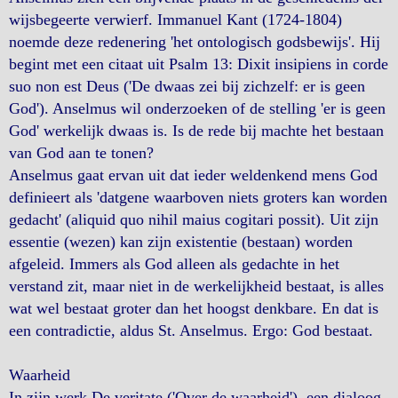
wijsbegeerte verwierf. Immanuel Kant (1724-1804)
noemde deze redenering 'het ontologisch godsbewijs'. Hij
begint met een citaat uit Psalm 13: Dixit insipiens in corde
suo non est Deus ('De dwaas zei bij zichzelf: er is geen
God'). Anselmus wil onderzoeken of de stelling 'er is geen
God' werkelijk dwaas is. Is de rede bij machte het bestaan
van God aan te tonen?
Anselmus gaat ervan uit dat ieder weldenkend mens God
definieert als 'datgene waarboven niets groters kan worden
gedacht' (aliquid quo nihil maius cogitari possit). Uit zijn
essentie (wezen) kan zijn existentie (bestaan) worden
afgeleid. Immers als God alleen als gedachte in het
verstand zit, maar niet in de werkelijkheid bestaat, is alles
wat wel bestaat groter dan het hoogst denkbare. En dat is
een contradictie, aldus St. Anselmus. Ergo: God bestaat.
Waarheid
In zijn werk De veritate ('Over de waarheid'), een dialoog