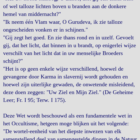
of wel talloze lichten boven u branden aan de donkere
hemel van middernacht?"
"Ik neem één Vlam waar, O Gurudeva, ik zie talloze
ongescheiden vonken er in schijnen."
"Gij zegt het goed. En zie thans rond en in uzelf. Gevoelt
gij, dat het licht, dat binnen in u brandt, op enigerlei wijze
verschilt van het licht dat in uw menselijke Broeders
schijnt?"
"Het is op geen enkele wijze verschillend, hoewel de
gevangene door Karma in slavernij wordt gehouden en
hoewel zijn uiterlijke gewaden, de onwetende misleidend,
deze doen zeggen: "Uw Ziel en Mijn Ziel." (De Geheime
Leer; Fr. I 95; Terw. I 175).
Deze Wet wordt beschouwd als een fundamentele wet in
het Occultisme, hetgeen moge blijken uit het volgende:
"De wortel-eenheid van het diepste inwezen van elk
samenstellend deel van samengestelde dingen in de Natuur