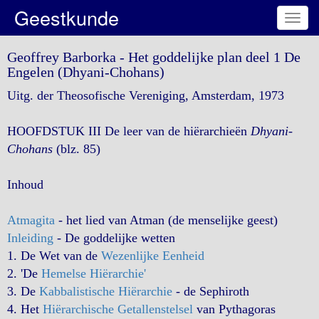
Geestkunde
Toggl
navig
Geoffrey Barborka - Het goddelijke plan deel 1 De
Engelen (Dhyani-Chohans)
Uitg. der Theosofische Vereniging, Amsterdam, 1973
HOOFDSTUK III De leer van de hiërarchieën
Dhyani-
Chohans
(blz. 85)
Inhoud
Atmagita
- het lied van Atman (de menselijke geest)
Inleiding
- De goddelijke wetten
1. De Wet van de
Wezenlijke Eenheid
2. 'De
Hemelse Hiërarchie'
3. De
Kabbalistische Hiërarchie
- de Sephiroth
4. Het
Hiërarchische Getallenstelsel
van Pythagoras