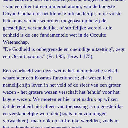
- van een Ster tot een mineraal atoom, van de hoogste
Dhyan Chohan tot het kleinste infusiediertje, in de volste
betekenis van het woord en toegepast op hetzij de
geestelijke, verstandelijke, of stoffelijke wereld - die
eenheid is de ene fundamentele wet in de Occulte
Wetenschap.
"De Godheid is onbegrensde en oneindige uitzetting", zegt
een Occult axioma." (Fr. I 95; Terw. I 175).
Een voorbeeld van deze wet is het hiërarchische stelsel,
waaronder een Kosmos functioneert; elk wezen leeft
namelijk zijn leven in het veld of de sfeer van een groter
wezen - het grotere wezen verschaft het 'tehuis' voor het
lagere wezen. We moeten er hier met nadruk op wijzen
dat de eenheid niet alleen van toepassing is op geestelijke
en verstandelijke werelden (zoals men zou mogen
verwachten), maar ook op stoffelijke werelden, zoals in
het volgende citaat aangegeven wordt: