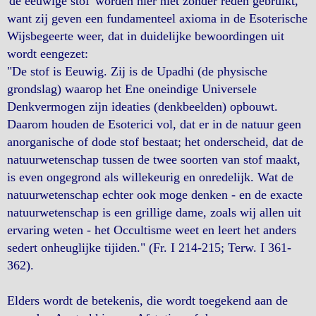
'de eeuwige stof' worden hier niet zonder reden gebruikt,
want zij geven een fundamenteel axioma in de Esoterische
Wijsbegeerte weer, dat in duidelijke bewoordingen uit
wordt eengezet:
"De stof is Eeuwig. Zij is de Upadhi (de physische
grondslag) waarop het Ene oneindige Universele
Denkvermogen zijn ideaties (denkbeelden) opbouwt.
Daarom houden de Esoterici vol, dat er in de natuur geen
anorganische of dode stof bestaat; het onderscheid, dat de
natuurwetenschap tussen de twee soorten van stof maakt,
is even ongegrond als willekeurig en onredelijk. Wat de
natuurwetenschap echter ook moge denken - en de exacte
natuurwetenschap is een grillige dame, zoals wij allen uit
ervaring weten - het Occultisme weet en leert het anders
sedert onheuglijke tijiden." (Fr. I 214-215; Terw. I 361-
362).
Elders wordt de betekenis, die wordt toegekend aan de