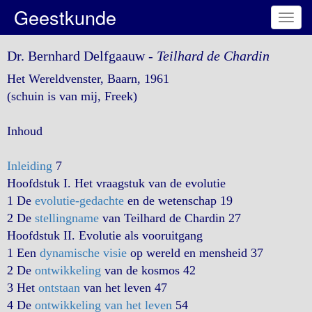
Geestkunde
Toggl
navig
Dr. Bernhard Delfgaauw -
Teilhard de Chardin
Het Wereldvenster, Baarn, 1961
(schuin is van mij, Freek)
Inhoud
Inleiding
7
Hoofdstuk I. Het vraagstuk van de evolutie
1 De
evolutie-gedachte
en de wetenschap 19
2 De
stellingname
van Teilhard de Chardin 27
Hoofdstuk II. Evolutie als vooruitgang
1 Een
dynamische visie
op wereld en mensheid 37
2 De
ontwikkeling
van de kosmos 42
3 Het
ontstaan
van het leven 47
4 De
ontwikkeling van het leven
54