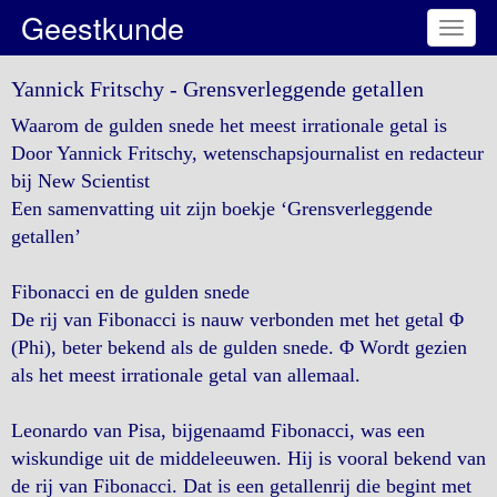
Geestkunde
Toggl
naviga
Yannick Fritschy - Grensverleggende getallen
Waarom de gulden snede het meest irrationale getal is
Door Yannick Fritschy, wetenschapsjournalist en redacteur
bij New Scientist
Een samenvatting uit zijn boekje ‘Grensverleggende
getallen’
Fibonacci en de gulden snede
De rij van Fibonacci is nauw verbonden met het getal Φ
(Phi), beter bekend als de gulden snede. Φ Wordt gezien
als het meest irrationale getal van allemaal.
Leonardo van Pisa, bijgenaamd Fibonacci, was een
wiskundige uit de middeleeuwen. Hij is vooral bekend van
de rij van Fibonacci. Dat is een getallenrij die begint met