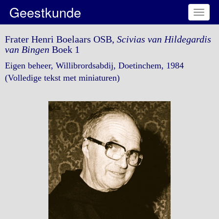
Geestkunde
Toggl
naviga
Frater Henri Boelaars OSB,
Scivias van Hildegardis
van Bingen
Boek 1
Eigen beheer, Willibrordsabdij, Doetinchem, 1984
(Volledige tekst met miniaturen)