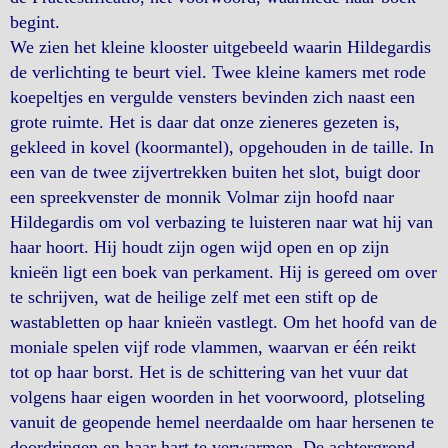
begint.
We zien het kleine klooster uitgebeeld waarin Hildegardis
de verlichting te beurt viel. Twee kleine kamers met rode
koepeltjes en vergulde vensters bevinden zich naast een
grote ruimte. Het is daar dat onze zieneres gezeten is,
gekleed in kovel (koormantel), opgehouden in de taille. In
een van de twee zijvertrekken buiten het slot, buigt door
een spreekvenster de monnik Volmar zijn hoofd naar
Hildegardis om vol verbazing te luisteren naar wat hij van
haar hoort. Hij houdt zijn ogen wijd open en op zijn
knieën ligt een boek van perkament. Hij is gereed om over
te schrijven, wat de heilige zelf met een stift op de
wastabletten op haar knieën vastlegt. Om het hoofd van de
moniale spelen vijf rode vlammen, waarvan er één reikt
tot op haar borst. Het is de schittering van het vuur dat
volgens haar eigen woorden in het voorwoord, plotseling
vanuit de geopende hemel neerdaalde om haar hersenen te
doordringen en haar hart te verwarmen. De achtergrond