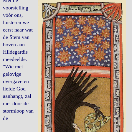
Met de
voorstelling
vóór ons,
luisteren we
eerst naar wat
de Stem van
boven aan
Hildegardis
meedeelde.
"Wie met
gelovige
overgave en
liefde God
aanhangt, zal
niet door de
stormloop van
de