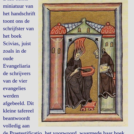
miniatuur van
het handschrift
toont ons de
schrijfster van
het boek
Scivias, juist
zoals in de
oude
Evangeliaria
de schrijvers
van de vier
evangelies
werden
afgebeeld. Dit
kleine tafereel
beantwoordt
volledig aan
de Praetestificatio, het voorwoord, waarmede haar boek