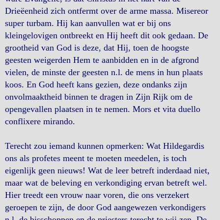
Drieëenheid zich ontfermt over de arme massa. Misereor
super turbam. Hij kan aanvullen wat er bij ons
kleingelovigen ontbreekt en Hij heeft dit ook gedaan. De
grootheid van God is deze, dat Hij, toen de hoogste
geesten weigerden Hem te aanbidden en in de afgrond
vielen, de minste der geesten n.l. de mens in hun plaats
koos. En God heeft kans gezien, deze ondanks zijn
onvolmaaktheid binnen te dragen in Zijn Rijk om de
opengevallen plaatsen in te nemen. Mors et vita duello
conflixere mirando.
Terecht zou iemand kunnen opmerken: Wat Hildegardis
ons als profetes meent te moeten meedelen, is toch
eigenlijk geen nieuws! Wat de leer betreft inderdaad niet,
maar wat de beleving en verkondiging ervan betreft wel.
Hier treedt een vrouw naar voren, die ons verzekert
geroepen te zijn, de door God aangewezen verkondigers
n.l. de bisschoppen en de priesters terecht te wij zen. De