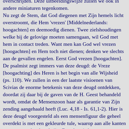
overschrijden. Deze uitbeeldingswijze zullen we ook in
andere miniaturen tegenkomen.
Nu zegt de Stem, dat God diegenen met Zijn hemels licht
overstroomt, die Hem 'vrezen' [Middelnederlands:
hoogachten] en deemoedig dienen. Twee zielshoudingen
welke bij de gelovige moeten samengaan, wil God met
hem in contact treden. Want men kan God wel vrezen
[hoogachten] en Hem toch niet dienen; denken we slechts
aan de gevallen engelen. Eerst God vrezen [hoogachten].
De psalmist zegt immers van deze deugd: de Vreze
[hoogachting] des Heren is het begin van alle Wijsheid
(ps. 110). We zullen in een der laatste visioenen van
Scivias de enorme betekenis van deze deugd ontdekken,
doordat zij daar bij de gaven van de H. Geest behandeld
wordt, omdat de Mensenzoon haar als garantie van Zijn
zending aangehaald heeft (Luc. 4,18 - Is. 61,1-2). Hier is
deze deugd voorgesteld als een mensenfiguur die geheel
overdekt is met een gekleurde tule, waarop aan alle kanten