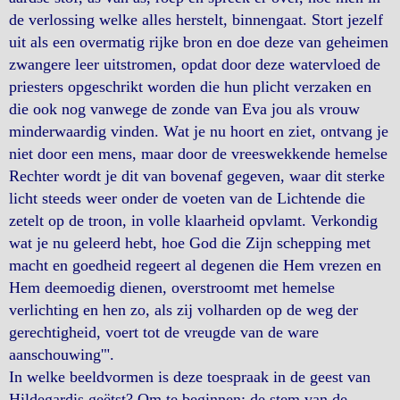
de verlossing welke alles herstelt, binnengaat. Stort jezelf
uit als een overmatig rijke bron en doe deze van geheimen
zwangere leer uitstromen, opdat door deze watervloed de
priesters opgeschrikt worden die hun plicht verzaken en
die ook nog vanwege de zonde van Eva jou als vrouw
minderwaardig vinden. Wat je nu hoort en ziet, ontvang je
niet door een mens, maar door de vreeswekkende hemelse
Rechter wordt je dit van bovenaf gegeven, waar dit sterke
licht steeds weer onder de voeten van de Lichtende die
zetelt op de troon, in volle klaarheid opvlamt. Verkondig
wat je nu geleerd hebt, hoe God die Zijn schepping met
macht en goedheid regeert al degenen die Hem vrezen en
Hem deemoedig dienen, overstroomt met hemelse
verlichting en hen zo, als zij volharden op de weg der
gerechtigheid, voert tot de vreugde van de ware
aanschouwing'".
In welke beeldvormen is deze toespraak in de geest van
Hildegardis geëtst? Om te beginnen: de stem van de