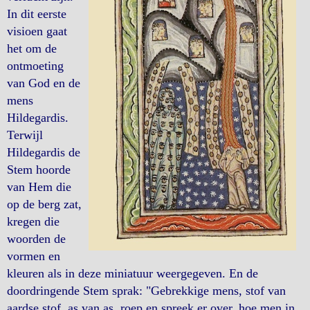
In dit eerste
visioen gaat
het om de
ontmoeting
van God en de
mens
Hildegardis.
Terwijl
Hildegardis de
Stem hoorde
van Hem die
op de berg zat,
kregen die
woorden de
vormen en
kleuren als in deze miniatuur weergegeven. En de
doordringende Stem sprak: "Gebrekkige mens, stof van
aardse stof, as van as, roep en spreek er over, hoe men in