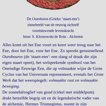
De Ouroboros (Grieks: 'staart-eter')
zinnebeeld van de eeuwig zichzelf
voortstuwende levenskracht
bron: S. Klossowski de Rola -
Alchemie
Alles komt uit het Ene voort en keert weer terug naar het
Ene, door het Ene, voor het Ene. Zo spreekt geruststellend
Ourobouros
(de 'staart-eter': een slang of draak die zijn
eigen staart opeet), het welsprekende symbool van het
Oneindige Eeuwige Een, die op volmaakte wijze de Grote
Cyclus van het Universum representeert, evenals het
Grote
Werk
dat het weerspiegelt:
volmaakte rust en volmaakte
beweging
.
De zonnehiëroglief van goud (cirkel met middelpunt)
drukt hetzelfde begrip uit en de legendarische vader van
de alchemie, Hermes Trismegistus, noemt in zijn