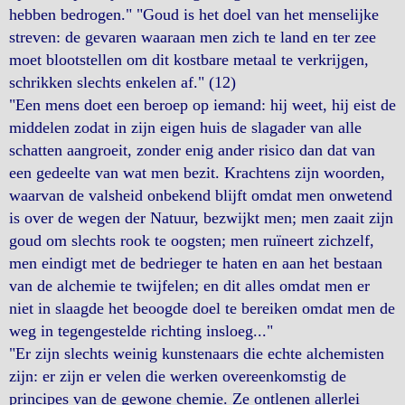
hebben bedrogen." "Goud is het doel van het menselijke
streven: de gevaren waaraan men zich te land en ter zee
moet blootstellen om dit kostbare metaal te verkrijgen,
schrikken slechts enkelen af." (12)
"Een mens doet een beroep op iemand: hij weet, hij eist de
middelen zodat in zijn eigen huis de slagader van alle
schatten aangroeit, zonder enig ander risico dan dat van
een gedeelte van wat men bezit. Krachtens zijn woorden,
waarvan de valsheid onbekend blijft omdat men onwetend
is over de wegen der Natuur, bezwijkt men; men zaait zijn
goud om slechts rook te oogsten; men ruïneert zichzelf,
men eindigt met de bedrieger te haten en aan het bestaan
van de alchemie te twijfelen; en dit alles omdat men er
niet in slaagde het beoogde doel te bereiken omdat men de
weg in tegengestelde richting insloeg..."
"Er zijn slechts weinig kunstenaars die echte alchemisten
zijn: er zijn er velen die werken overeenkomstig de
principes van de gewone chemie. Ze ontlenen allerlei