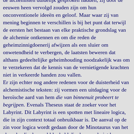
de alchemisten duidelijk gesproken hadden, zij door de
eeuwen heen vervolgd zouden zijn om hun
onconventionele ideeën en geloof. Maar waar zij van
mening beginnen te verschillen is bij het punt dat terwijl
de eersten het bestaan van elke praktische grondslag van
de alchemie ontkennen en om die reden de
geheimzinnigdoenerij afwijzen als een sluier om
onwetendheid te verbergen, de laatsten beweren dat
althans gedeeltelijke geheimhouding noodzakelijk was om
te verzekeren dat de kennis van de vernietigende krachten
niet in verkeerde handen zou vallen.
Er zijn echter nog andere redenen voor de duisterheid van
alchemistische teksten: zij vormen een uitdaging voor de
heroïsche aard van hem
die van binnenuit probeert te
begrijpen
. Evenals Theseus staat de zoeker voor het
Labyrint. Dit Labyrint is een spotten met lineaire logica,
die in zijn context totaal onbruikbaar is. De aanval op de
zin voor logica wordt gedaan door de Minotaurus van het