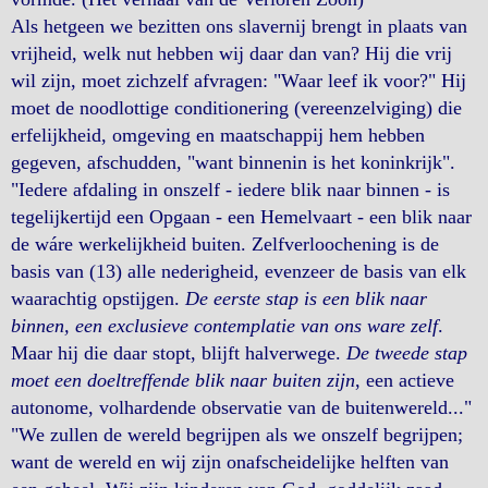
Als hetgeen we bezitten ons slavernij brengt in plaats van
vrijheid, welk nut hebben wij daar dan van? Hij die vrij
wil zijn, moet zichzelf afvragen: "Waar leef ik voor?" Hij
moet de noodlottige conditionering (vereenzelviging) die
erfelijkheid, omgeving en maatschappij hem hebben
gegeven, afschudden, "want binnenin is het koninkrijk".
"Iedere afdaling in onszelf - iedere blik naar binnen - is
tegelijkertijd een Opgaan - een Hemelvaart - een blik naar
de wáre werkelijkheid buiten. Zelfverloochening is de
basis van (13) alle nederigheid, evenzeer de basis van elk
waarachtig opstijgen.
De eerste stap is een blik naar
binnen, een exclusieve contemplatie van ons ware zelf
.
Maar hij die daar stopt, blijft halverwege.
De tweede stap
moet een doeltreffende blik naar buiten zijn
, een actieve
autonome, volhardende observatie van de buitenwereld..."
"We zullen de wereld begrijpen als we onszelf begrijpen;
want de wereld en wij zijn onafscheidelijke helften van