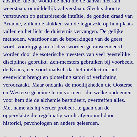
absurde, die de would-be held die de aanval niet kan
weerstaan, onmiddellijk zal verslaan. Slechts door te
vertrouwen op geïnspireerde intuïtie, de gouden draad van
Ariadne, zullen de stukken van de legpuzzle op hun plaats
vallen en het licht de duisternis vervangen. Dergelijke
methoden, waardoor aan de beperkingen van de geest
wordt voorbijgegaan of deze worden getranscendeerd,
worden door de esoterische meesters van veel geestelijke
disciplines gebruikt. Zen-meesters gebruiken bij voorbeeld
de Koans, een soort raadsel, dat het intellect uit het
evenwicht brengt en plotseling satori of verlichting
veroorzaakt. Maar ondanks de moeilijkheden die Oosterse
en Westerse geheime leren vormen - die welke opdoemen
voor hem die de alchemie bestudeert, overtreffen alles.
Met name als hij verder probeert te gaan dan de
oppervlakte die regelmatig wordt afgeroomd door
historici, psychologen en andere geleerden.