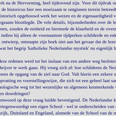
erk na de Hervorming, heel tijdrovend zijn. Voor dit tijdvak o
 de historicus hier een moeizaam te ontginnen terrein betreedt.
istorisch opgebouwd werk het wezen en de eigenaardigheid v
gzaam blootlegde. De vele details, bijzonderheden over de l
nen, zouden de eenheid en hiermede de klaarheid en de overzi
 indien hij alleen de voornaamste tijdperken schilderde en en
 ontwierp, ontsnapte zijn boek niet aan het gevaar dat de lez
wat het begrip 'katholieke Nederlandse mystiek' nu eigenlijk 
ze redenen werd tot het inslaan van een andere weg besloten
hrijver te werk gaan. Hij vroeg zich af: hoe schilderen de Ne
een de opgang van de ziel naar God. Valt hierin een zekere 
pvatting en voorstellingswijze, die zich tot een geheel laat
hologische weg tot het wezenlijke en algemeen kenmerkende 
en doordringen?
ntwoord op deze vraag luidde bevestigend. De Nederlandse ka
ertegenwoordigt een eigen School - wel te onderscheiden van 
rijk, Duitsland en Engeland, alsmede van de School van de 