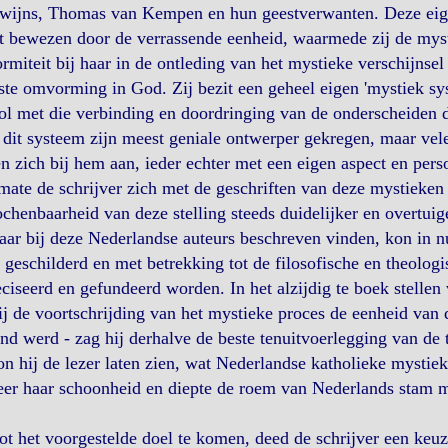
wijns, Thomas van Kempen en hun geestverwanten. Deze eige
 bewezen door de verrassende eenheid, waarmede zij de mystie
rmiteit bij haar in de ontleding van het mystieke verschijnse
te omvorming in God. Zij bezit een geheel eigen 'mystiek sy
l met die verbinding en doordringing van de onderscheiden 
 dit systeem zijn meest geniale ontwerper gekregen, maar vel
en zich bij hem aan, ieder echter met een eigen aspect en pers
ate de schrijver zich met de geschriften van deze mystieken
chenbaarheid van deze stelling steeds duidelijker en overtuig
aar bij deze Nederlandse auteurs beschreven vinden, kon in n
 geschilderd en met betrekking tot de filosofische en theolog
ciseerd en gefundeerd worden. In het alzijdig te boek stellen
ij de voortschrijding van het mystieke proces de eenheid van 
nd werd - zag hij derhalve de beste tenuitvoerlegging van d
n hij de lezer laten zien, wat Nederlandse katholieke mystiek
er haar schoonheid en diepte de roem van Nederlands stam me
t het voorgestelde doel te komen, deed de schrijver een keu