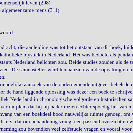
odmenselijk leven (298)
e algemeenzame mens (311)
woord
dracht, die aanleiding was tot het ontstaan van dit boek, lui
katholieke mystiek in Nederland. Het was bedoeld als pendan
stants Nederland belichten zou. Beide studies zouden als de
 zien. De samensteller werd ten aanzien van de opvatting en u
en.
riendelijke aanzoek van de ondernemende uitgever behelsde 
or de hand liggende oplossing was deze: een boek te schrijve
liek Nederland in chronologische volgorde en historischen s
jver dit plan, dat hij bij nader inzien echter spoedig liet vare
vang van een boekdeel bood nauwelijks ruimte genoeg, om van
jfsters, dat om behandeling vroeg, een passend overzicht en w
neming zou bovendien veel zelfstudie vragen en vooral voor 