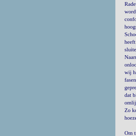
Rade
wordt
confo
hoogs
Schoo
heeft
sluit
Naarm
onloo
wij h
fasen
gepre
dat b
omlij
Zo ko
hoeze
Om to