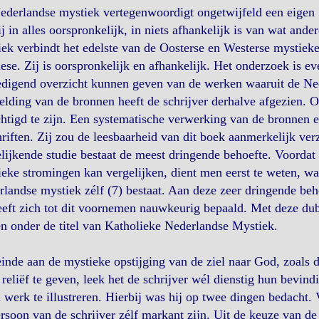
derlandse mystiek vertegenwoordigt ongetwijfeld een eigen S
ij in alles oorspronkelijk, in niets afhankelijk is van wat and
ek verbindt het edelste van de Oosterse en Westerse mystieke 
ese. Zij is oorspronkelijk en afhankelijk. Het onderzoek is e
edigend overzicht kunnen geven van de werken waaruit de Ne
lding van de bronnen heeft de schrijver derhalve afgezien. 
htigd te zijn. Een systematische verwerking van de bronnen ei
riften. Zij zou de leesbaarheid van dit boek aanmerkelijk ve
lijkende studie bestaat de meest dringende behoefte. Voorda
eke stromingen kan vergelijken, dient men eerst te weten, wa
landse mystiek zélf (7) bestaat. Aan deze zeer dringende be
eeft zich tot dit voornemen nauwkeurig bepaald. Met deze dubbe
n onder de titel van Katholieke Nederlandse Mystiek.
inde aan de mystieke opstijging van de ziel naar God, zoals 
reliëf te geven, leek het de schrijver wél dienstig hun bevindi
 werk te illustreren. Hierbij was hij op twee dingen bedacht. 
rsoon van de schrijver zélf markant zijn. Uit de keuze van de