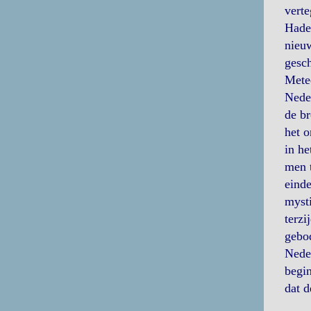
vert
Hadew
nieuw
gesch
Metee
Neder
de br
het o
in he
men t
einde
mysti
terzi
gebod
Neder
begin
dat d