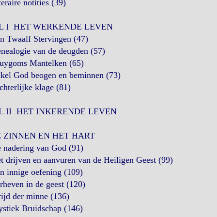
teraire notities (39)
L I HET WERKENDE LEVEN
n Twaalf Stervingen (47)
enealogie van de deugden (57)
ruygoms Mantelken (65)
nkel God beogen en beminnen (73)
chterlijke klage (81)
L II HET INKERENDE LEVEN
E ZINNEN EN HET HART
e nadering van God (91)
t drijven en aanvuren van de Heiligen Geest (99)
n innige oefening (109)
rheven in de geest (120)
rijd der minne (136)
ystiek Bruidschap (146)