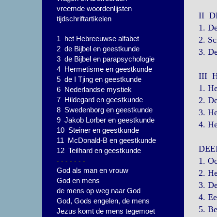
vreemde woordenlijsten
II 
tijdschriftartikelen
1. De
1 het Hebreeuwse alfabet
2. Sc
2 de Bijbel en geestkunde
3. De
3 de Bijbel en parapsychologie
4 Hermetisme en geestkunde
III
5 de I Tjing en geestkunde
1. He
6 Nederlandse mystiek
7 Hildegard en geestkunde
2. De
8 Swedenborg en geestkunde
3. He
9 Jakob Lorber en geestkunde
4. He
10 Steiner en geestkunde
11 McDonald-B en geestkunde
DEE
12 Teilhard en geestkunde
- - - - - - -
1. Oo
God als man en vrouw
2. He
God en mens
3. D
de mens op weg naar God
4. Ee
God, Gods engelen, de mens
5. Be
Jezus komt de mens tegemoet