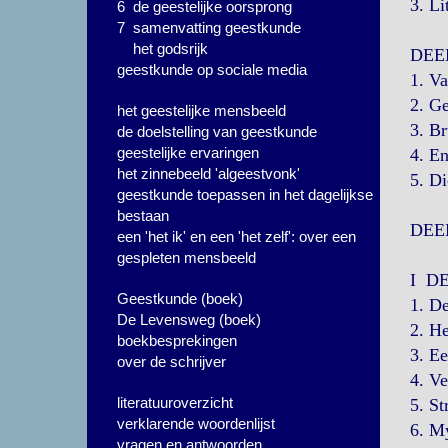
3. Li
6 de geestelijke oorsprong
7 samenvatting geestkunde
het godsrijk
DEE
geestkunde op sociale media
1. Va
2. G
het geestelijke mensbeeld
3. B
de doelstelling van geestkunde
geestelijke ervaringen
4. E
het zinnebeeld 'algeestvonk'
5. Di
geestkunde toepassen in het dagelijkse
bestaan
DEE
een 'het ik' en een 'het zelf': over een
gespleten mensbeeld
I D
Geestkunde (boek)
1. D
De Levensweg (boek)
2. He
boekbesprekingen
3. Ee
over de schrijver
4. Ve
literatuuroverzicht
5. St
verklarende woordenlijst
6. M
vragen en antwoorden