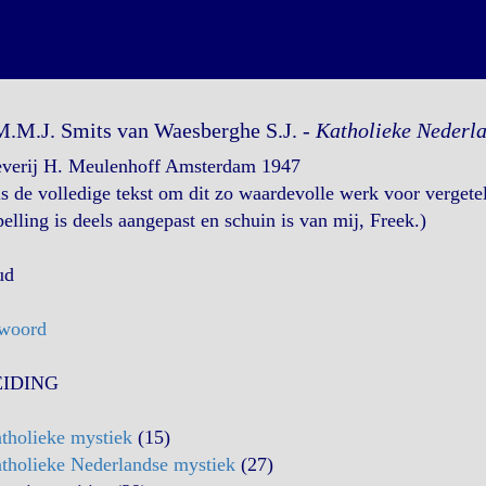
M.M.J. Smits van Waesberghe S.J. -
Katholieke Nederl
everij H. Meulenhoff Amsterdam 1947
is de volledige tekst om dit zo waardevolle werk voor vergete
elling is deels aangepast en schuin is van mij, Freek.)
ud
woord
EIDING
tholieke mystiek
(15)
tholieke Nederlandse mystiek
(27)