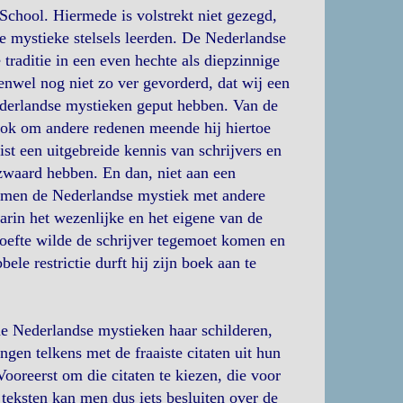
chool. Hiermede is volstrekt niet gezegd,
ere mystieke stelsels leerden. De Nederlandse
traditie in een even hechte als diepzinnige
venwel nog niet zo ver gevorderd, dat wij een
derlandse mystieken geput hebben. Van de
Ook om andere redenen meende hij hiertoe
st een uitgebreide kennis van schrijvers en
rzwaard hebben. En dan, niet aan een
t men de Nederlandse mystiek met andere
arin het wezenlijke en het eigene van de
hoefte wilde de schrijver tegemoet komen en
le restrictie durft hij zijn boek aan te
de Nederlandse mystieken haar schilderen,
ngen telkens met de fraaiste citaten uit hun
Vooreerst om die citaten te kiezen, die voor
 teksten kan men dus iets besluiten over de