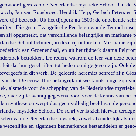
egenwoordigers van de Nederlandse mystieke School. Uit de M
ych, Jan van Ruusbroec, Hendrik Herp, Gerlach Peters en Su
ere tijd betreedt. Uit het tijdperk na 1500: de onbekende sc
riften: Die grote Evangelische Peerle en van de Tempel onser 
n zij opgemerkt, dat verschillende belangrijke en markante p
landse School behoren, in deze rij ontbreken. Met name zijn
oederkok van Groenendaal, en uit het tijdperk daarna Pelgrom 
nderzoek betrokken. De reden, waarom de leer van deze beide 
t feit dat hun geschriften tot heden onuitgegeven zijn. Ook
evergeefs in dit werk. De geleerde heremiet schreef zijn Glos
 van de 13e eeuw. Hoe belangrijk dit werk ook moge zijn vo
ek, alsmede voor de schepping van de Nederlandse mystieke ta
jde, daar zij te weinig gegevens bood voor de kennis van het 
en synthese ontwerpt dus geen volledig beeld van de personen
landse mystieke School. De schrijver is zich hiervan terdege
selen van de Nederlandse mystiek, zowel afzonderlijk als in
e wezenlijke en algemeen kenmerkende bestanddelen er genoe