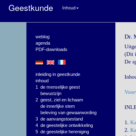
Geestkunde
Inhoud
Dr. 
weblog
agenda
Uitg
PDF-downloads
(Dit 
De sp
inleiding in geestkunde
Inho
inhoud
1 de menselijke geest
Voor
bewustzijn
2 geest, ziel en lichaam
de innerlijke stem
INL
beleving van gewaarwording
3 de aanvangstoestand
1.
Ka
4 de geestelijke ontwikkeling
2.
Ka
5 de geestelijke hereniging