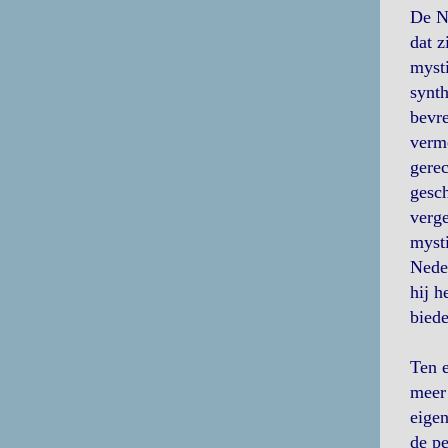
De Ne
dat z
mysti
synth
bevr
verme
gerec
gesch
verge
mysti
Neder
hij h
biede
Ten e
meer 
eigen
de pe