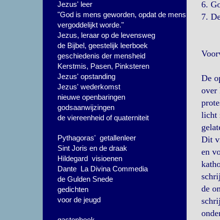
6. G
Jezus' leer
"God is mens geworden, opdat de mens
7. D
vergoddelijkt worde."
Jezus, leraar op de levensweg
de Bijbel, geestelijk leerboek
Voor
geschiedenis der mensheid
Kerstmis, Pasen, Pinksteren
Jezus' opstanding
De op
Jezus' wederkomst
over 
nieuwe openbaringen
prote
godsaanwijzingen
licht
de viereenheid of quaterniteit
gelat
Pythagoras' getallenleer
Dit v
Sint Joris en de draak
en vo
Hildegard visioenen
katho
Dante La Divina Commedia
schri
de Gulden Snede
de om
gedichten
voor de jeugd
schri
onder
gastenboek