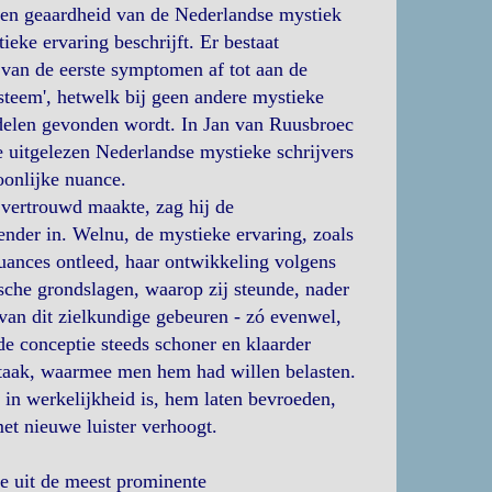
n geaardheid van de Nederlandse mystiek
ke ervaring beschrijft. Er bestaat
l van de eerste symptomen af tot aan de
steem', hetwelk bij geen andere mystieke
delen gevonden wordt. In Jan van Ruusbroec
e uitgelezen Nederlandse mystieke schrijvers
oonlijke nuance.
 vertrouwd maakte, zag hij de
ender in. Welnu, de mystieke ervaring, zoals
uances ontleed, haar ontwikkeling volgens
ische grondslagen, waarop zij steunde, nader
 van dit zielkundige gebeuren - zó evenwel,
de conceptie steeds schoner en klaarder
e taak, waarmee men hem had willen belasten.
 in werkelijkheid is, hem laten bevroeden,
t nieuwe luister verhoogt.
ze uit de meest prominente