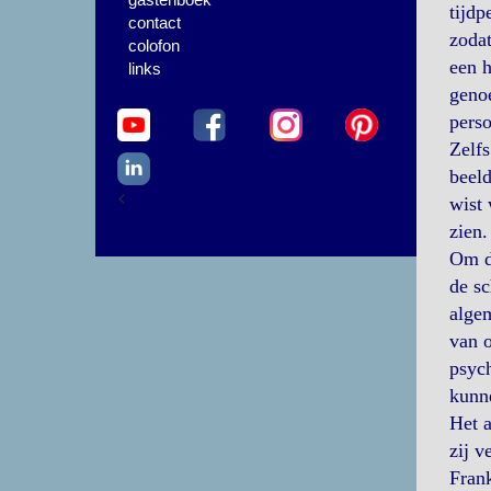
tijdp
contact
zodat
colofon
een h
links
genoe
perso
Zelfs
beeld
<
wist 
zien.
Om de
de sc
algem
van o
psyc
kunn
Het a
zij v
Frank