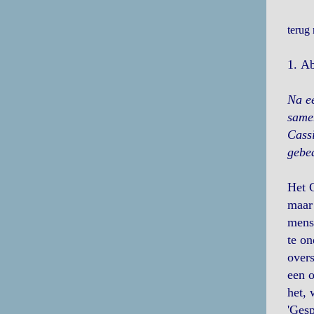
terug
1.
Ab
Na ee
samen
Cassi
gebe
Het G
maar 
mense
te on
overs
een o
het, 
'Gesp