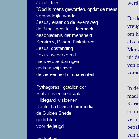
werd
Jezus' leer
"God is mens geworden, opdat de mens
vergoddelijkt worde."
De d
Jezus, leraar op de levensweg
vreug
de Bijbel, geestelijk leerboek
om ha
geschiedenis der mensheid
elkaa
Kerstmis, Pasen, Pinksteren
Jezus' opstanding
Merkw
Jezus' wederkomst
uit d
nieuwe openbaringen
van d
godsaanwijzingen
kome
de viereenheid of quaterniteit
Pythagoras' getallenleer
In de
Sint Joris en de draak
maal 
Hildegard visioenen
Karm
Dante La Divina Commedia
contr
de Gulden Snede
verm
gedichten
voor de jeugd
bepal
van d
gastenboek