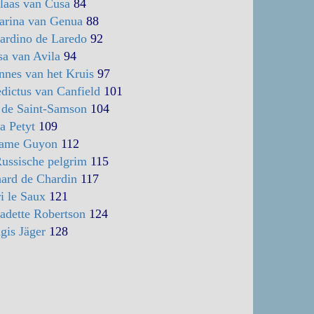
laas van Cusa
84
arina van Genua
88
ardino de Laredo
92
sa van Avila
94
nnes van het Kruis
97
dictus van Canfield
101
 de Saint-Samson
104
a Petyt
109
ame Guyon
112
ussische pelgrim
115
hard de Chardin
117
i le Saux
121
adette Robertson
124
igis Jäger
128