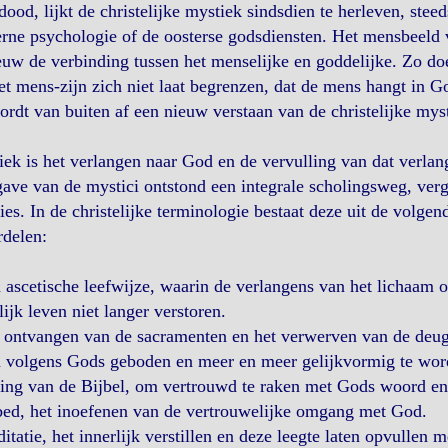
ood, lijkt de christelijke mystiek sindsdien te herleven, ste
ne psychologie of de oosterse godsdiensten. Het mensbeeld v
uw de verbinding tussen het menselijke en goddelijke. Zo doe
et mens-zijn zich niet laat begrenzen, dat de mens hangt in 
rdt van buiten af een nieuw verstaan van de christelijke myst
ek is het verlangen naar God en de vervulling van dat verla
ave van de mystici ontstond een integrale scholingsweg, verg
ties. In de christelijke terminologie bestaat deze uit de volge
rdelen:
 ascetische leefwijze, waarin de verlangens van het lichaam o
lijk leven niet langer verstoren.
 ontvangen van de sacramenten en het verwerven van de deug
n volgens Gods geboden en meer en meer gelijkvormig te word
ing van de Bijbel, om vertrouwd te raken met Gods woord en
bed, het inoefenen van de vertrouwelijke omgang met God.
itatie, het innerlijk verstillen en deze leegte laten opvulle