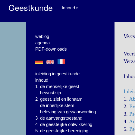
Geestkunde
Inhoud
Vere
weblog
agenda
PDF-downloads
Veert
Verza
inleiding in geestkunde
Inho
inhoud
1 de menselijke geest
Inlei
bewustzijn
1.
Ab
2 geest, ziel en lichaam
de innerlijke stem
2.
Ev
beleving van gewaarwording
3.
Ps
3 de aanvangstoestand
4.
Au
4 de geestelijke ontwikkeling
5.
Ps
5 de geestelijke hereniging