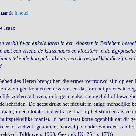
 naar de
Inhoud
t Isaac
n verblijf van enkele jaren in een klooster in Betlehem bezo
 met een vriend de kluizenaars en kloosters in de Egyptische 
anus tekende hun gebruiken op en de gesprekken die zij met 
d
.
ebed des Heren brengt hen die ermee vertrouwd zijn op een 
zo weinigen kennen en ervaren, en dat, om het precies te zegge
lijk voelen te boven; er is geen enkel stemgeluid of bewegi
derscheiden. De geest drukt het niet uit in enige menselijke
traald, in een totale concentratie, laat hij het stromen als een
nuitsprekelijke manier. In het uiterst korte ogenblik dat dit ge
weer tot zichzelf gekomen, nauwelijks onder woorden kan bre
rekken'. Bilthoven, 1968. Gesprek IX, 25 (p. 179))