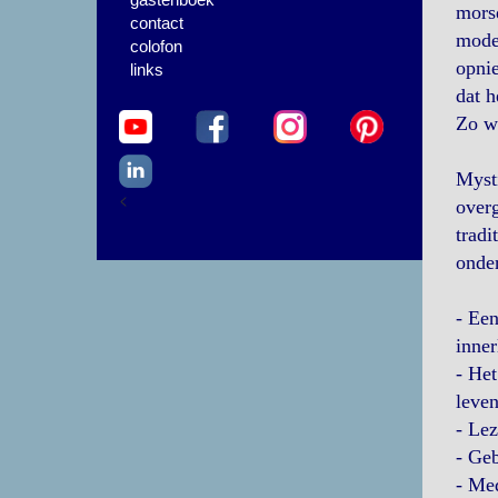
morsd
contact
moder
colofon
opnie
links
dat h
Zo wo
Mysti
<
overg
tradi
onde
- Een
inner
- Het
leve
- Lez
- Ge
- Med