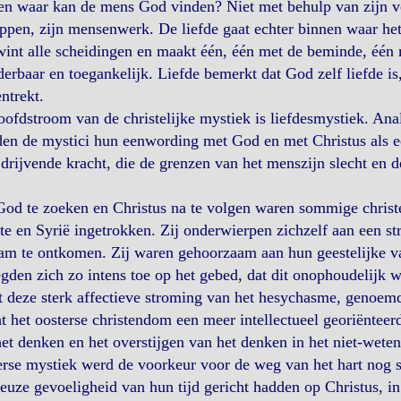
n waar kan de mens God vinden? Niet met behulp van zijn ver
ppen, zijn mensenwerk. De liefde gaat echter binnen waar het
int alle scheidingen en maakt één, één met de beminde, één 
erbaar en toegankelijk. Liefde bemerkt dat God zelf liefde is
ntrekt.
ofdstroom van de christelijke mystiek is liefdesmystiek. Ana
en de mystici hun eenwording met God en met Christus als ee
 drijvende kracht, die de grenzen van het menszijn slecht en
od te zoeken en Christus na te volgen waren sommige christe
e en Syrië ingetrokken. Zij onderwierpen zichzelf aan een s
am te ontkomen. Zij waren gehoorzaam aan hun geestelijke va
egden zich zo intens toe op het gebed, dat dit onophoudelijk 
 deze sterk affectieve stroming van het hesychasme, genoemd 
t het oosterse christendom een meer intellectueel georiënteer
et denken en het overstijgen van het denken in het niet-wete
rse mystiek werd de voorkeur voor de weg van het hart nog s
ieuze gevoeligheid van hun tijd gericht hadden op Christus, 