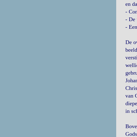
en da
- Co
- De
- Ee
De ov
beeld
verst
welli
gebru
Johan
Chris
van C
diepe
in sc
Boven
Gods 