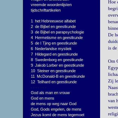
Hoe e
vreemde woordenlijsten
begri
tijdschriftartikelen
overw
1 het Hebreeuwse alfabet
benad
2 de Bijbel en geestkunde
binne
3 de Bijbel en parapsychologie
De ho
4 Hermetisme en geestkunde
duidd
5 de I Tjing en geestkunde
is de
6 Nederlandse mystiek
7 Hildegard en geestkunde
8 Swedenborg en geestkunde
Om G
9 Jakob Lorber en geestkunde
Egypt
10 Steiner en geestkunde
licha
11 McDonald-B en geestkunde
Zij l
12 Teilhard en geestkunde
- - - - - - -
Naast
God als man en vrouw
brach
God en mens
van h
de mens op weg naar God
weste
God, Gods engelen, de mens
relig
Jezus komt de mens tegemoet