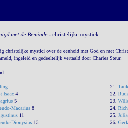
nigd met de Beminde
- christelijke mystiek
ig christelijke mystici over de eenheid met God en met Chris
meld, ingeleid en gedeeltelijk vertaald door Charles Steur.
ud
ding
21.
Taul
t Isaac
4
22.
Ruus
agrius
5
23.
Will
eudo-Macarius
8
24.
Rich
gustinus
11
25.
Juli
eudo-Dionysius
13
26.
Gerl