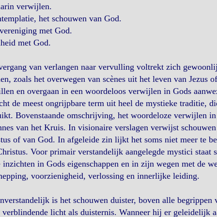
arin verwijlen.
ntemplatie, het schouwen van God.
 vereniging met God.
nheid met God.
ergang van verlangen naar vervulling voltrekt zich gewoonli
en, zoals het overwegen van scènes uit het leven van Jezus o
illen en overgaan in een woordeloos verwijlen in Gods aanwe
cht de meest ongrijpbare term uit heel de mystieke traditie, d
ikt. Bovenstaande omschrijving, het woordeloze verwijlen in
nes van het Kruis. In visionaire verslagen verwijst schouwe
tus of van God. In afgeleide zin lijkt het soms niet meer te b
hristus. Voor primair verstandelijk aangelegde mystici staa
 inzichten in Gods eigenschappen en in zijn wegen met de we
hepping, voorzienigheid, verlossing en innerlijke leiding.
verstandelijk is het schouwen duister, boven alle begrippen v
verblindende licht als duisternis. Wanneer hij er geleidelijk 