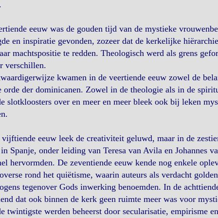
.
ertiende eeuw was de gouden tijd van de mystieke vrouwenbe
de en inspiratie gevonden, zozeer dat de kerkelijke hiërarchie
ar machtspositie te redden. Theologisch werd als grens gef
r verschillen.
aardigerwijze kwamen in de veertiende eeuw zowel de belangr
e orde der dominicanen. Zowel in de theologie als in de spirit
e slotkloosters over en meer en meer bleek ook bij leken mys
n.
 vijftiende eeuw leek de creativiteit geluwd, maar in de zest
in Spanje, onder leiding van Teresa van Avila en Johannes va
el hervormden. De zeventiende eeuw kende nog enkele oplevi
overse rond het quiëtisme, waarin auteurs als verdacht golden 
ogens tegenover Gods inwerking benoemden. In de achttiende
end dat ook binnen de kerk geen ruimte meer was voor mystie
e twintigste werden beheerst door secularisatie, empirisme e