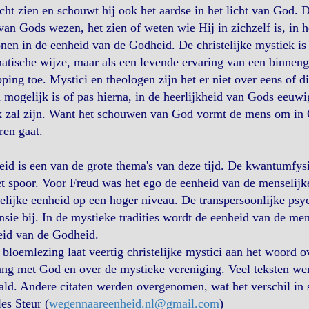
icht zien en schouwt hij ook het aardse in het licht van God.
van Gods wezen, het zien of weten wie Hij in zichzelf is, in h
nen in de eenheid van de Godheid. De christelijke mystiek is u
tische wijze, maar als een levende ervaring van een binnengo
ping toe. Mystici en theologen zijn het er niet over eens of 
 mogelijk is of pas hierna, in de heerlijkheid van Gods eeu
k zal zijn. Want het schouwen van God vormt de mens om in 
ren gaat.
id is een van de grote thema's van deze tijd. De kwantumfys
t spoor. Voor Freud was het ego de eenheid van de menselijke 
lijke eenheid op een hoger niveau. De transpersoonlijke psyc
sie bij. In de mystieke tradities wordt de eenheid van de m
eid van de Godheid.
bloemlezing laat veertig christelijke mystici aan het woord o
g met God en over de mystieke vereniging. Veel teksten wer
ald. Andere citaten werden overgenomen, wat het verschil in st
es Steur (
wegennaareenheid.nl@gmail.com
)