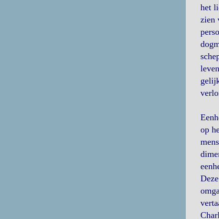
het l
zien 
perso
dogma
schep
leven
gelij
verlo
Eenhe
op he
mense
dimen
eenh
Deze 
omgan
verta
Charl