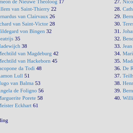
meon de Nieuwe Theoloog
17
27.
Nico
llem van Saint-Thierry
22
28.
Cath
rnardus van Clairvaux
26
29.
Bern
chard van Saint-Victor
28
30.
Tere
ildegard von Bingen
32
31.
Joha
eatrijs
35
32.
Bene
adewijch
38
33.
Jean
echtild van Magdeburg
42
34.
Mari
echtild van Hackeborn
45
35.
Mad
acopone da Todi
48
36.
De R
amon Lull
51
37.
Teil
ugo van Balma
53
38.
Henr
ngela de Foligno
56
39.
Bern
arguerite Porete
58
40.
Will
eister Eckhart
61
ding