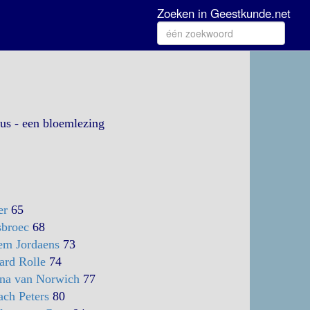
Zoeken in Geestkunde.net
tus - een bloemlezing
er
65
broec
68
em Jordaens
73
ard Rolle
74
ana van Norwich
77
ach Peters
80