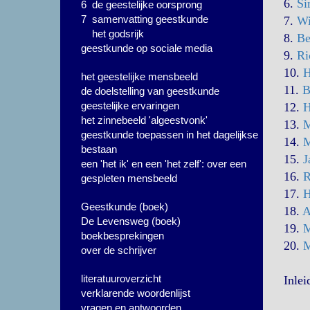
6.
Si
6 de geestelijke oorsprong
7 samenvatting geestkunde
7.
Wi
het godsrijk
8.
Be
geestkunde op sociale media
9.
Ri
10.
H
het geestelijke mensbeeld
11.
B
de doelstelling van geestkunde
geestelijke ervaringen
12.
H
het zinnebeeld 'algeestvonk'
13.
M
geestkunde toepassen in het dagelijkse
14.
M
bestaan
15.
J
een 'het ik' en een 'het zelf': over een
16.
R
gespleten mensbeeld
17.
H
Geestkunde (boek)
18.
A
De Levensweg (boek)
19.
M
boekbesprekingen
20.
M
over de schrijver
literatuuroverzicht
Inlei
verklarende woordenlijst
vragen en antwoorden