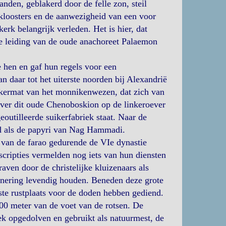
nden, geblakerd door de felle zon, steil
, kloosters en de aanwezigheid van een voor
erk belangrijk verleden. Het is hier, dat
ke leiding van de oude anachoreet Palaemon
hen en gaf hun regels voor een
 daar tot het uiterste noorden bij Alexandrië
akermat van het monnikenwezen, dat zich van
over dit oude Chenoboskion op de linkeroever
utilleerde suikerfabriek staat. Naar de
id als de papyri van Nag Hammadi.
s van de farao gedurende de VIe dynastie
cripties vermelden nog iets van hun diensten
raven door de christelijke kluizenaars als
innering levendig houden. Beneden deze grote
atste rustplaats voor de doden hebben gediend.
 100 meter van de voet van de rotsen. De
k opgedolven en gebruikt als natuurmest, de