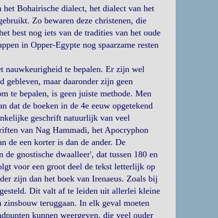
 het Bohairische dialect, het dialect van het
gebruikt. Zo bewaren deze christenen, die
 best nog iets van de tradities van het oude
appen in Opper-Egypte nog spaarzame resten
 nauwkeurigheid te bepalen. Er zijn wel
rd gebleven, maar daaronder zijn geen
om te bepalen, is geen juiste methode. Men
aan dat de boeken in de 4e eeuw opgetekend
nkelijke geschrift natuurlijk van veel
schriften van Nag Hammadi, het Apocryphon
n de een korter is dan de ander. De
 de gnostische dwaalleer', dat tussen 180 en
t voor een groot deel de tekst letterlijk op
er zijn dan het boek van Irenaeus. Zoals bij
steld. Dit valt af te leiden uit allerlei kleine
n zinsbouw teruggaan. In elk geval moeten
ndpunten kunnen weergeven, die veel ouder