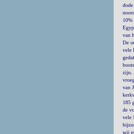
dode 
noord
10% v
Egyp
van h
De o
vele 
gedat
boots
zijn.
vroeg
van J
kerkv
185 g
de vo
vele 
bijzo
wij 