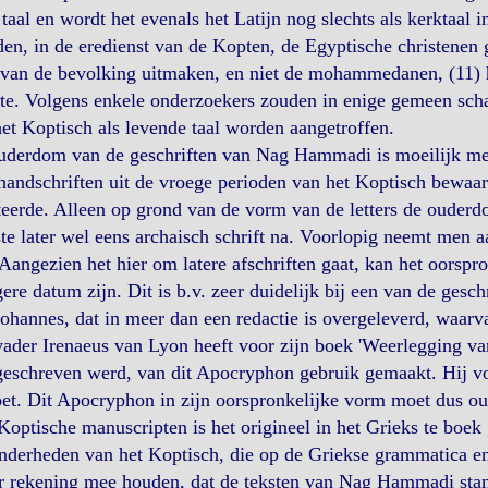
taal en wordt het evenals het Latijn nog slechts als kerktaal in
en, in de eredienst van de Kopten, de Egyptische christenen 
an de bevolking uitmaken, en niet de mohammedanen, (11) het
te. Volgens enkele onderzoekers zouden in enige gemeen sch
et Koptisch als levende taal worden aangetroffen.
uderdom van de geschriften van Nag Hammadi is moeilijk met
handschriften uit de vroege perioden van het Koptisch bewaa
eerde. Alleen op grond van de vorm van de letters de ouderd
te later wel eens archaisch schrift na. Voorlopig neemt men 
 Aangezien het hier om latere afschriften gaat, kan het oorspro
ere datum zijn. Dit is b.v. zeer duidelijk bij een van de ge
ohannes, dat in meer dan een redactie is overgeleverd, waarva
ader Irenaeus van Lyon heeft voor zijn boek 'Weerlegging van
eschreven werd, van dit Apocryphon gebruik gemaakt. Hij volg
et. Dit Apocryphon in zijn oorspronkelijke vorm moet dus oud
Koptische manuscripten is het origineel in het Grieks te boek ge
nderheden van het Koptisch, die op de Griekse grammatica e
er rekening mee houden, dat de teksten van Nag Hammadi sta