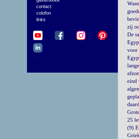
Wanne
contact
goede
colofon
bevin
links
zij o
De ta
Egypt
voor 
<
Egypt
lange
afzon
eind 
alge
gepla
daar
Grote
25 le
(9) E
Griek