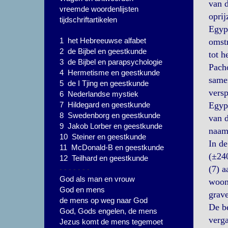
van d
vreemde woordenlijsten
oprij
tijdschriftartikelen
Egypt
1 het Hebreeuwse alfabet
omstr
2 de Bijbel en geestkunde
tot h
3 de Bijbel en parapsychologie
Pach
4 Hermetisme en geestkunde
samen
5 de I Tjing en geestkunde
versp
6 Nederlandse mystiek
7 Hildegard en geestkunde
Egypt
8 Swedenborg en geestkunde
van d
9 Jakob Lorber en geestkunde
naam 
10 Steiner en geestkunde
In de
11 McDonald-B en geestkunde
(±240
12 Teilhard en geestkunde
- - - - - - -
(7) a
God als man en vrouw
woonp
God en mens
grave
de mens op weg naar God
De be
God, Gods engelen, de mens
verga
Jezus komt de mens tegemoet