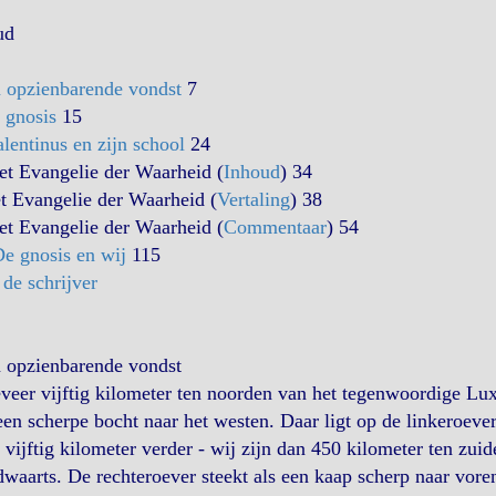
ud
 opzienbarende vondst
7
 gnosis
15
lentinus en zijn school
24
et Evangelie der Waarheid (
Inhoud
) 34
t Evangelie der Waarheid (
Vertaling
) 38
et Evangelie der Waarheid (
Commentaar
) 54
e gnosis en wij
115
de schrijver
 opzienbarende vondst
eer vijftig kilometer ten noorden van het tegenwoordige Lu
een scherpe bocht naar het westen. Daar ligt op de linkeroev
vijftig kilometer verder - wij zijn dan 450 kilometer ten zui
waarts. De rechteroever steekt als een kaap scherp naar vore