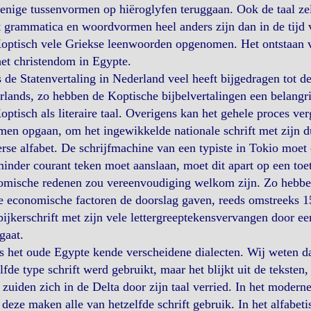
enige tussenvormen op hiëroglyfen teruggaan. Ook de taal zelf
 grammatica en woordvormen heel anders zijn dan in de tijd
Koptisch vele Griekse leenwoorden opgenomen. Het ontstaan 
et christendom in Egypte.
 de Statenvertaling in Nederland veel heeft bijgedragen tot 
lands, zo hebben de Koptische bijbelvertalingen een belangr
optisch als literaire taal. Overigens kan het gehele proces ve
en opgaan, om het ingewikkelde nationale schrift met zijn d
rse alfabet. De schrijfmachine van een typiste in Tokio moet 
inder courant teken moet aanslaan, moet dit apart op een toe
omische redenen zou vereenvoudiging welkom zijn. Zo hebben
 economische factoren de doorslag gaven, reeds omstreeks 15
pijkerschrift met zijn vele lettergreeptekensvervangen door e
gaat.
 het oude Egypte kende verscheidene dialecten. Wij weten d
lfde type schrift werd gebruikt, maar het blijkt uit de teksten
 zuiden zich in de Delta door zijn taal verried. In het mode
deze maken alle van hetzelfde schrift gebruik. In het alfabet