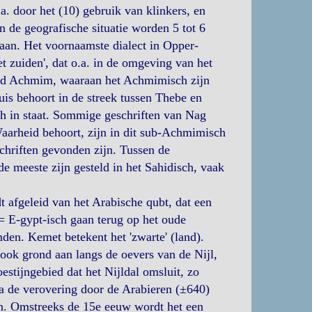
 door het (10) gebruik van klinkers, en
 de geografische situatie worden 5 tot 6
aan. Het voornaamste dialect in Opper-
t zuiden', dat o.a. in de omgeving van het
tad Achmim, waaraan het Achmimisch zijn
is behoort in de streek tussen Thebe en
h in staat. Sommige geschriften van Nag
arheid behoort, zijn in dit sub-Achmimisch
chriften gevonden zijn. Tussen de
e meeste zijn gesteld in het Sahidisch, vaak
t afgeleid van het Arabische qubt, dat een
 = E-gypt-isch gaan terug op het oude
en. Kemet betekent het 'zwarte' (land).
ok grond aan langs de oevers van de Nijl,
woestijngebied dat het Nijldal omsluit, zo
a de verovering door de Arabieren (±640)
en. Omstreeks de 15e eeuw wordt het een