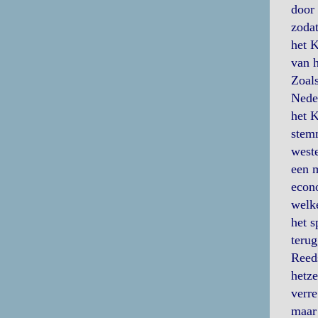
door 
zodat
het 
van h
Zoals
Neder
het K
stemm
weste
een m
econ
welke
het s
terug
Reeds
hetze
verre
maar 