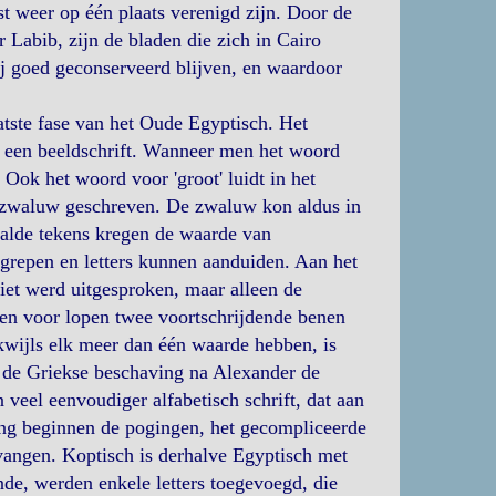
st weer op één plaats verenigd zijn. Door de
Labib, zijn de bladen die zich in Cairo
ij goed geconserveerd blijven, en waardoor
aatste fase van het Oude Egyptisch. Het
s een beeldschrift. Wanneer men het woord
Ook het woord voor 'groot' luidt in het
e zwaluw geschreven. De zwaluw kon aldus in
alde tekens kregen de waarde van
ergrepen en letters kunnen aanduiden. Aan het
iet werd uitgesproken, maar alleen de
n voor lopen twee voortschrijdende benen
ikwijls elk meer dan één waarde hebben, is
 de Griekse beschaving na Alexander de
eel eenvoudiger alfabetisch schrift, dat aan
ling beginnen de pogingen, het gecompliceerde
vangen. Koptisch is derhalve Egyptisch met
nde, werden enkele letters toegevoegd, die