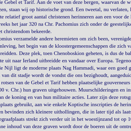
e Gebel et Tarif. Aan de voet van deze bergen, waarvan de wa
zen, staan wij op historische grond. Een tweetal, nu verlaten
e relatief groot aantal christenen herinneren aan een voor de k
eeks het jaar 320 na Chr. Pachomius zich onder de geestelij
et christendom bekeerde.
omius verzamelde andere heremieten om zich been, verenigde 
leving, het begin van de kloostergemeenschappen die zich van
reidden. Deze plek, toen Chenoboskion geheten, is dus de b
e uit naar Ierland uitbreidde en vandaar over Europa. Tegen
e Nijl ligt de moderne plaats Nag Hammadi, waar een goed geo
van dit stadje wordt de vondst die ons bezighoudt, aangedu
 rotsen van de Gebel et Tarif hebben plaatselijke gouverneur
0 v. Chr.) hun graven uitgehouwen. Muurschilderingen en ins
an de koning en van hun militaire acties. Later zijn deze rotsg
laats gebruikt, aan wie enkele Koptische inscripties de her
n bevinden zich kleinere uithollingen, die in later tijd als la
graafplaats strekt zich verder uit in het woestijnzand tot op
ne inhoud van deze graven wordt door de boeren uit de omtre