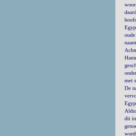
woord
daard
hoofd
Egypt
oude
naam 
Achm
Hamm
gesch
onder
met 
De na
vervo
Egypt
Aldus
dit i
genoe
wordt