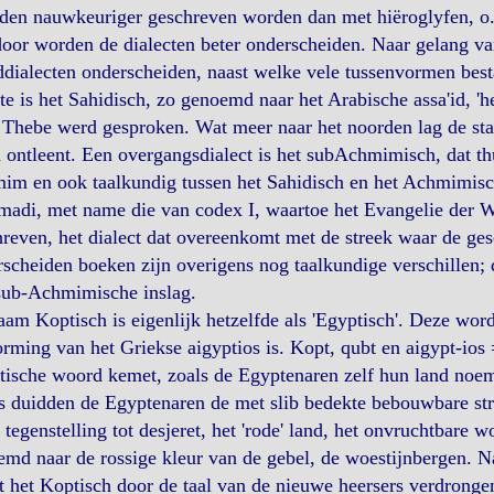
en nauwkeuriger geschreven worden dan met hiëroglyfen, o.a.
oor worden de dialecten beter onderscheiden. Naar gelang van
dialecten onderscheiden, naast welke vele tussenvormen best
e is het Sahidisch, zo genoemd naar het Arabische assa'id, 'he
 Thebe werd gesproken. Wat meer naar het noorden lag de s
ontleent. Een overgangsdialect is het subAchmimisch, dat thu
im en ook taalkundig tussen het Sahidisch en het Achmimisc
adi, met name die van codex I, waartoe het Evangelie der Wa
reven, het dialect dat overeenkomt met de streek waar de ges
scheiden boeken zijn overigens nog taalkundige verschillen; d
sub-Achmimische inslag.
am Koptisch is eigenlijk hetzelfde als 'Egyptisch'. Deze word
rming van het Griekse aigyptios is. Kopt, qubt en aigypt-ios
ische woord kemet, zoals de Egyptenaren zelf hun land noemd
 duidden de Egyptenaren de met slib bedekte bebouwbare stro
n tegenstelling tot desjeret, het 'rode' land, het onvruchtbare 
md naar de rossige kleur van de gebel, de woestijnbergen. N
 het Koptisch door de taal van de nieuwe heersers verdrong