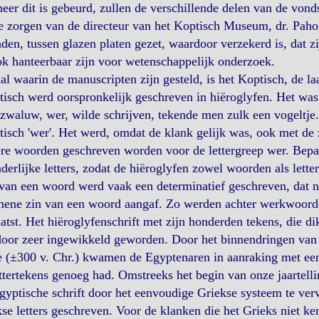
er dit is gebeurd, zullen de verschillende delen van de vond
 zorgen van de directeur van het Koptisch Museum, dr. Pahor 
den, tussen glazen platen gezet, waardoor verzekerd is, dat z
ok hanteerbaar zijn voor wetenschappelijk onderzoek.
al waarin de manuscripten zijn gesteld, is het Koptisch, de l
isch werd oorspronkelijk geschreven in hiëroglyfen. Het wa
zwaluw, wer, wilde schrijven, tekende men zulk een vogeltje. 
isch 'wer'. Het werd, omdat de klank gelijk was, ook met d
re woorden geschreven worden voor de lettergreep wer. Bepa
derlijke letters, zodat de hiëroglyfen zowel woorden als lett
van een woord werd vaak een determinatief geschreven, dat n
mene zin van een woord aangaf. Zo werden achter werkwoorde
atst. Het hiëroglyfenschrift met zijn honderden tekens, die d
door zeer ingewikkeld geworden. Door het binnendringen van
 (±300 v. Chr.) kwamen de Egyptenaren in aanraking met een v
ttertekens genoeg had. Omstreeks het begin van onze jaartel
gyptische schrift door het eenvoudige Griekse systeem te ver
se letters geschreven. Voor de klanken die het Grieks niet ke