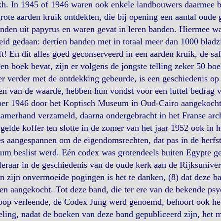
kh. In 1945 of 1946 waren ook enkele landbouwers daarmee b
rote aarden kruik ontdekten, die bij opening een aantal oude 
nden uit papyrus en waren gevat in leren banden. Hiermee wa
id gedaan: dertien banden met in totaal meer dan 1000 bladz
ft! En dit alles goed geconserveerd in een aarden kruik, de 
en boek bevat, zijn er volgens de jongste telling zeker 50 bo
r verder met de ontdekking gebeurde, is een geschiedenis op z
n van de waarde, hebben hun vondst voor een luttel bedrag v
ber 1946 door het Koptisch Museum in Oud-Cairo aangekocht.
amerhand verzameld, daarna ondergebracht in het Franse arch
gelde koffer ten slotte in de zomer van het jaar 1952 ook in
s aangespannen om de eigendomsrechten, dat pas in de herfst 
m beslist werd. Eén codex was grotendeels buiten Egypte ger
eraar in de geschiedenis van de oude kerk aan de Rijksuniver
n zijn onvermoeide pogingen is het te danken, (8) dat deze ba
n aangekocht. Tot deze band, die ter ere van de bekende psyc
op verleende, de Codex Jung werd genoemd, behoort ook het 
ling, nadat de boeken van deze band gepubliceerd zijn, het m