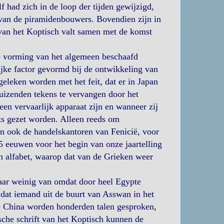
 had zich in de loop der tijden gewijzigd,
 van de piramidenbouwers. Bovendien zijn in
van het Koptisch valt samen met de komst
de vorming van het algemeen beschaafd
ijke factor gevormd bij de ontwikkeling van
rgeleken worden met het feit, dat er in Japan
uizenden tekens te vervangen door het
een vervaarlijk apparaat zijn en wanneer zij
ts gezet worden. Alleen reeds om
 ook de handelskantoren van Fenicië, voor
 eeuwen voor het begin van onze jaartelling
en alfabet, waarop dat van de Grieken weer
aar weinig van omdat door heel Egypte
, dat iemand uit de buurt van Asswan in het
rne China worden honderden talen gesproken,
ische schrift van het Koptisch kunnen de