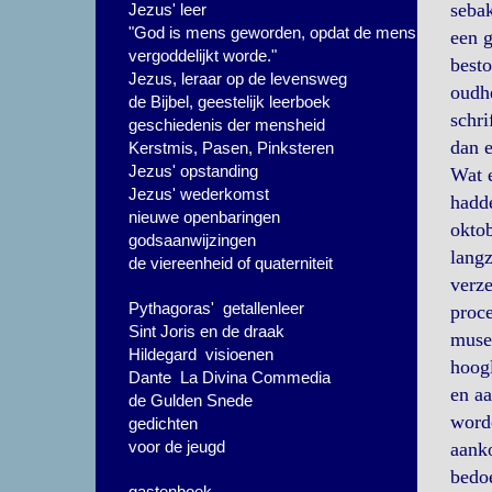
seba
Jezus' leer
"God is mens geworden, opdat de mens
een g
vergoddelijkt worde."
besto
Jezus, leraar op de levensweg
oudhe
de Bijbel, geestelijk leerboek
schri
geschiedenis der mensheid
dan e
Kerstmis, Pasen, Pinksteren
Jezus' opstanding
Wat e
Jezus' wederkomst
hadde
nieuwe openbaringen
okto
godsaanwijzingen
langz
de viereenheid of quaterniteit
verze
Pythagoras' getallenleer
proce
Sint Joris en de draak
museu
Hildegard visioenen
hoogl
Dante La Divina Commedia
en aa
de Gulden Snede
worde
gedichten
voor de jeugd
aanko
bedoe
gastenboek