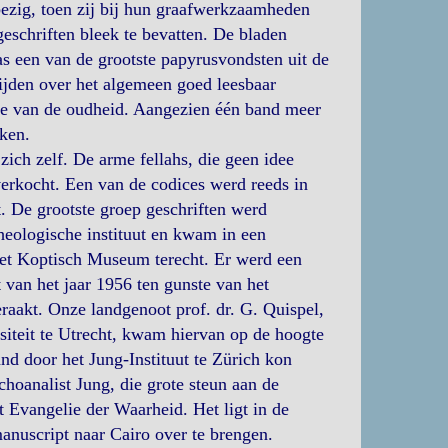
ezig, toen zij bij hun graafwerkzaamheden
geschriften bleek te bevatten. De bladen
s een van de grootste papyrusvondsten uit de
ijden over het algemeen goed leesbaar
safe van de oudheid. Aangezien één band meer
eken.
ich zelf. De arme fellahs, die geen idee
erkocht. Een van de codices werd reeds in
 De grootste groep geschriften werd
eologische instituut en kwam in een
 het Koptisch Museum terecht. Er werd een
van het jaar 1956 ten gunste van het
aakt. Onze landgenoot prof. dr. G. Quispel,
siteit te Utrecht, kwam hiervan op de hoogte
nd door het Jung-Instituut te Zürich kon
hoanalist Jung, die grote steun aan de
Evangelie der Waarheid. Het ligt in de
anuscript naar Cairo over te brengen.