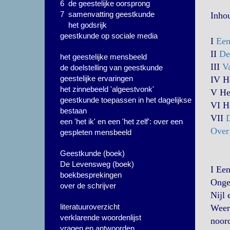
6 de geestelijke oorsprong
7 samenvatting geestkunde
Inho
het godsrijk
geestkunde op sociale media
I
Een
II
De
het geestelijke mensbeeld
III
Va
de doelstelling van geestkunde
geestelijke ervaringen
IV H
het zinnebeeld 'algeestvonk'
V He
geestkunde toepassen in het dagelijkse
VI H
bestaan
VII
D
een 'het ik' en een 'het zelf': over een
Over 
gespleten mensbeeld
Geestkunde (boek)
De Levensweg (boek)
I
Een
boekbesprekingen
Ongev
over de schrijver
Nijl 
literatuuroverzicht
Weer 
verklarende woordenlijst
noord
vragen en antwoorden