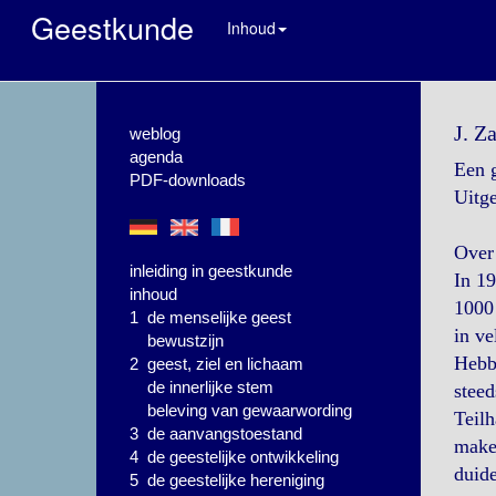
Geestkunde
Inhoud
J. Z
weblog
agenda
Een g
PDF-downloads
Uitge
Over
inleiding in geestkunde
In 19
inhoud
1000 
1 de menselijke geest
in ve
bewustzijn
Hebbe
2 geest, ziel en lichaam
de innerlijke stem
steed
beleving van gewaarwording
Teilh
3 de aanvangstoestand
maken
4 de geestelijke ontwikkeling
duide
5 de geestelijke hereniging