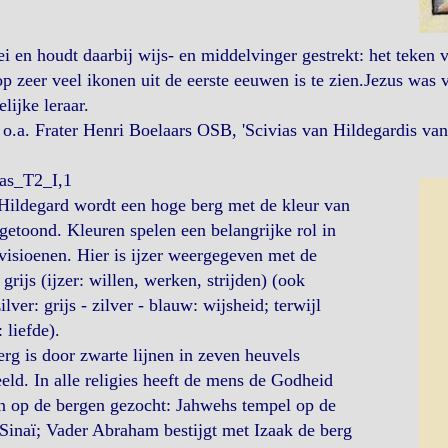
ei en houdt daarbij wijs- en middelvinger gestrekt: het teken va
p zeer veel ikonen uit de eerste eeuwen is te zien.Jezus was v
elijke leraar.
o.a. Frater Henri Boelaars OSB, 'Scivias van Hildegardis van
ias_T2_I,1
Hildegard wordt een hoge berg met de kleur van
 getoond. Kleuren spelen een belangrijke rol in
visioenen. Hier is ijzer weergegeven met de
 grijs (ijzer: willen, werken, strijden) (ook
ilver: grijs - zilver - blauw: wijsheid; terwijl
 liefde).
rg is door zwarte lijnen in zeven heuvels
eld. In alle religies heeft de mens de Godheid
n op de bergen gezocht: Jahwehs tempel op de
Sinaï; Vader Abraham bestijgt met Izaak de berg