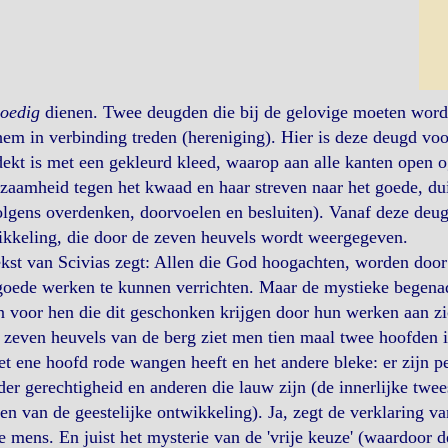
oedig
dienen. Twee deugden die bij de gelovige moeten worde
em in verbinding treden (hereniging). Hier is deze deugd voo
ekt is met een gekleurd kleed, waarop aan alle kanten open o
zaamheid tegen het kwaad en haar streven naar het goede, d
lgens overdenken, doorvoelen en besluiten). Vanaf deze deug
kkeling, die door de zeven heuvels wordt weergegeven.
kst van Scivias zegt: Allen die God hoogachten, worden door
oede werken te kunnen verrichten. Maar de mystieke begenadi
n voor hen die dit geschonken krijgen door hun werken aan zi
 zeven heuvels van de berg ziet men tien maal twee hoofden i
et ene hoofd rode wangen heeft en het andere bleke: er zijn 
er gerechtigheid en anderen die lauw zijn (de innerlijke twee
en van de geestelijke ontwikkeling). Ja, zegt de verklaring 
e mens. En juist het mysterie van de 'vrije keuze' (waardoor d