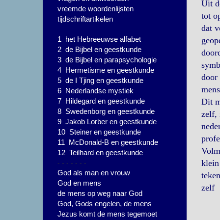
Uit d
vreemde woordenlijsten
tot o
tijdschriftartikelen
dat v
1 het Hebreeuwse alfabet
geope
2 de Bijbel en geestkunde
doord
3 de Bijbel en parapsychologie
symbo
4 Hermetisme en geestkunde
door 
5 de I Tjing en geestkunde
mens
6 Nederlandse mystiek
7 Hildegard en geestkunde
Dit m
8 Swedenborg en geestkunde
zelf,
9 Jakob Lorber en geestkunde
neder
10 Steiner en geestkunde
profe
11 McDonald-B en geestkunde
Volma
12 Teilhard en geestkunde
- - - - - - -
klein
God als man en vrouw
teken
God en mens
zelf
de mens op weg naar God
God, Gods engelen, de mens
Jezus komt de mens tegemoet