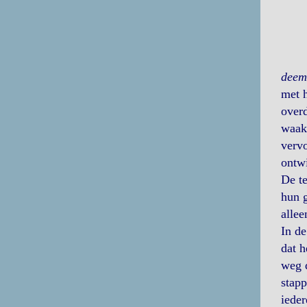
deem
met h
overd
waak
vervo
ontwi
De te
hun g
allee
In de
dat h
weg d
stapp
ieder