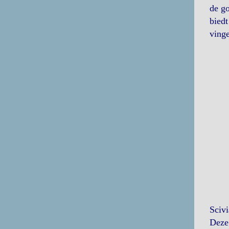
de go
biedt
vinge
Sciv
Deze 