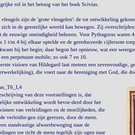
grijke rol in het betoog van het boek Scivias.
vleugels zijn de 'grote vleugelen': de tot ontwikkeling geko
zich in de geestelijke wereld kan bewegen. Zij overschrijden
ot de eeuwige oneindigheid behoren. Voor Pythagoras waren 4, 
rs 1 t/m 4 bij elkaar optelde en de gereduceerde cijfersom toe
gkwam bij het begin; daar begon het opnieuw, wat een weerga
 een perpetuum mobile; zo ook 7 en 10.
erste visioen van Hildegard laat meteen een zevenvoudige,
ge
erwerkelijking), die voert naar de hereniging met God, die d
ias_T6_I,4
schrijving van deze voorstellingen is, dat
elijke ontwikkeling wordt bevor-derd door het
innen van verleidingen en de moeilijheden, die
de verleidin-gen zijn gerezen, door de mens.
een standvastige afweerbeweging naar de
idingen toe richt de mens tegelijk zijn ogen naar