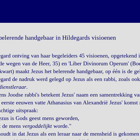
belerende handgebaar in Hildegards visioenen
gard ontving van haar begeleiders 45 visioenen, opgetekend i
de wegen van de Heer, 35) en 'Liber Divinorum Operum' (Boe
kwart) maakt Jezus het belerende handgebaar, op één is de gek
gard de nadruk werd gelegd op Jezus als een rabbi, zoals ook
ienstleraar
.
ns Joodse rabbi's betekent Jezus' naam een samentrekking van 
 eerste eeuwen vatte Athanasius van Alexandrië Jezus' komst
chtige uitspraak:
ezus is Gods geest mens geworden,
t de mens
vergoddelijkt
worde."
oudt in dat Jezus als een leraar naar de mensheid is gekomen