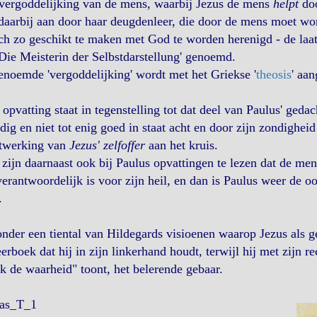
 vergoddelijking van de mens, waarbij Jezus de mens
helpt
doo
daarbij aan door haar deugdenleer, die door de mens moet w
ch zo geschikt te maken met God te worden herenigd - de laat
Die Meisterin der Selbstdarstellung' genoemd.
noemde 'vergoddelijking' wordt met het Griekse '
theosis
' aan
opvatting staat in tegenstelling tot dat deel van Paulus' ged
dig en niet tot enig goed in staat acht en door zijn zondighei
itwerking van
Jezus' zelfoffer
aan het kruis.
zijn daarnaast ook bij Paulus opvattingen te lezen dat de men
verantwoordelijk is voor zijn heil, en dan is Paulus weer de oo
.
nder een tiental van Hildegards visioenen waarop Jezus als ge
eerboek dat hij in zijn linkerhand houdt, terwijl hij met zijn 
k de waarheid" toont, het belerende gebaar.
ias_T_1