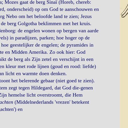
; Mozes gaat de berg Sinaï (Horeb, chereb:
rd, onderscheid) op om God te aanschouwen en
rg Nebo om het beloofde land te zien; Jezus
 de berg Golgotha beklimmen met het kruis.
enborg: de engelen wonen op bergen van aarde
els) in paradijzen, parken; hoe hoger op de
 hoe geestelijker de engelen; de pyramides in
te en Midden Amerika. Zo ook hier: God
ikt de berg als Zijn zetel en verschijnt in een
n kleur met rode lijnen (goud en rood: liefde)
an licht en warmte doen denken.
oont het belerende gebaar (niet goed te zien).
tem zegt tegen Hildegard, dat God die-genen
ijn hemelse licht overstroomt, die Hem
achten
(Middelnederlands 'vrezen' betekent
achten') en