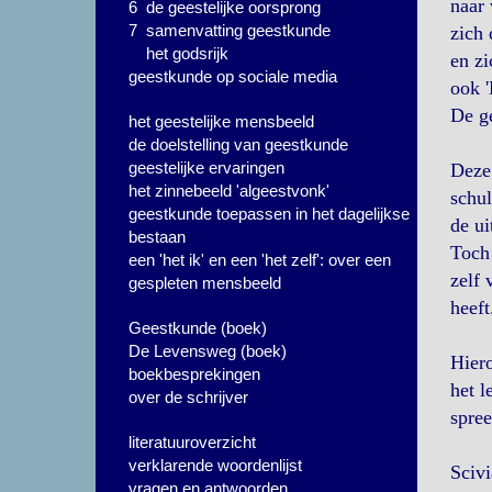
naar
6 de geestelijke oorsprong
7 samenvatting geestkunde
zich 
het godsrijk
en zi
geestkunde op sociale media
ook '
De ge
het geestelijke mensbeeld
de doelstelling van geestkunde
geestelijke ervaringen
Deze 
het zinnebeeld 'algeestvonk'
schul
geestkunde toepassen in het dagelijkse
de u
bestaan
Toch 
een 'het ik' en een 'het zelf': over een
zelf 
gespleten mensbeeld
heeft
Geestkunde (boek)
De Levensweg (boek)
Hiero
boekbesprekingen
het l
over de schrijver
spree
literatuuroverzicht
verklarende woordenlijst
Sciv
vragen en antwoorden