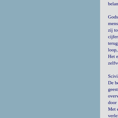
belan
Gods 
mens 
zij t
cijfe
teru
loop,
Het e
zelfv
Sciv
De be
geest
overw
door 
Met 
verle