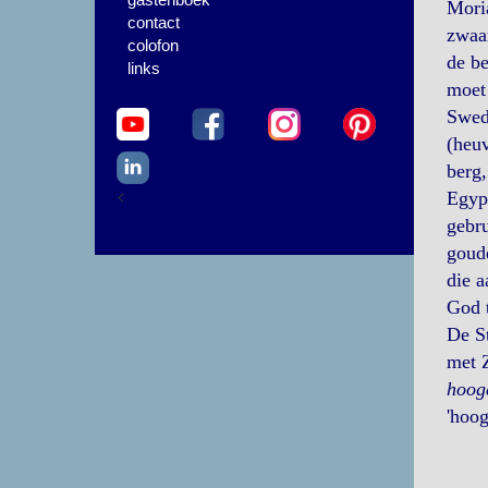
Moria
contact
zwaa
colofon
de be
links
moet
Swed
(heuv
berg,
<
Egyp
gebru
goude
die a
God t
De S
met Z
hoog
'hoog