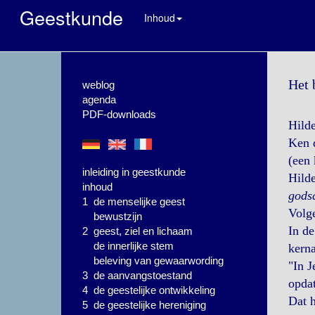
Geestkunde
Inhoud
Het 
weblog
agenda
PDF-downloads
Hilde
Ken 
(een 
inleiding in geestkunde
Hilde
inhoud
godsd
1 de menselijke geest
Volge
bewustzijn
In de
2 geest, ziel en lichaam
de innerlijke stem
kerna
beleving van gewaarwording
"In J
3 de aanvangstoestand
opda
4 de geestelijke ontwikkeling
Dat h
5 de geestelijke hereniging