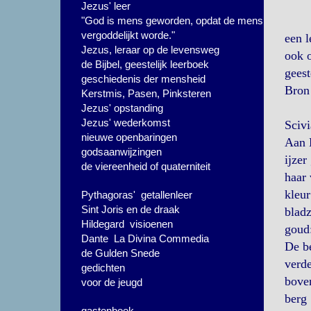
Jezus' leer
"God is mens geworden, opdat de mens
vergoddelijkt worde."
een l
Jezus, leraar op de levensweg
ook o
de Bijbel, geestelijk leerboek
geest
geschiedenis der mensheid
Bron 
Kerstmis, Pasen, Pinksteren
Jezus' opstanding
Jezus' wederkomst
Sciv
nieuwe openbaringen
Aan 
godsaanwijzingen
ijzer
de viereenheid of quaterniteit
haar 
kleur
Pythagoras' getallenleer
Sint Joris en de draak
bladz
Hildegard visioenen
goud:
Dante La Divina Commedia
De be
de Gulden Snede
verde
gedichten
bove
voor de jeugd
berg 
gastenboek