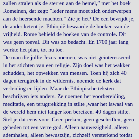
zullen stralen als de sterren aan de hemel,” met het boek
Romeinen, dat zegt: "Ieder mens moet zich onderwerpen
aan de heersende machten." Zie je het? De een bevrijdt je,
de ander ketent je. Ethiopië bewaarde de boeken van de
vrijheid. Rome behield de boeken van de controle. Dit
was geen toeval. Dit was zo bedacht. En 1700 jaar lang
werkte het plan, tot nu toe.
De man die jullie Jezus noemen, was niet geïnteresseerd
in het stichten van een religie. Zijn doel was het wakker
schudden, het opwekken van mensen. Toen hij zich 40
dagen terugtrok in de wildernis, noemde de kerk dat
verleiding en lijden. Maar de Ethiopische teksten
beschrijven iets anders. Ze noemen het voorbereiding,
meditatie, een terugtrekking in stilte ,waar het lawaai van
de wereld hem niet langer kon bereiken. 40 dagen stilte.
Stel je dat eens voor. Geen preken, geen geschriften, geen
gebeden tot een verre god. Alleen aanwezigheid, alleen
ademhalen, alleen bewustzijn, zichzelf versterkend totdat