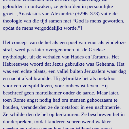
geloofden in ontwaken, ze geloofden in persoonlijke
groei. [Anastasius van Alexandrië (±296–373) vatte de
theologie van die tijd samen met “God is mens geworden,
opdat de mens vergoddelijkt worde.”]
Het concept van de hel als een poel van vuur als eindeloze
straf, werd pas later overgenomen uit de Griekse
mythologie, uit de verhalen van Hades en Tartarus. Het
Hebreeuwse woord dat Jezus gebruikte was Gehenna. Het
was een echte plaats, een vallei buiten Jeruzalem waar dag
en nacht afval brandde. Hij gebruikte het als metafoor
voor een verspild leven, voor onbewust leven. Hij
beschreef geen martelkamer onder de aarde. Maar later,
toen Rome angst nodig had om mensen gehoorzaam te
houden, veranderden ze de metafoor in een nachtmerrie.
Ze schilderden de hel op kerkmuren. Ze beschreven het in
donderpreken, totdat kinderen schreeuwend wakker
werden en volwassenen hun leven trillend van angst