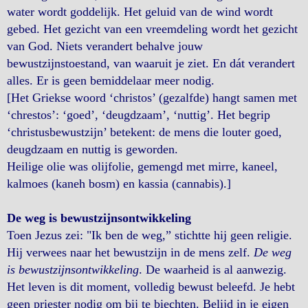
water wordt goddelijk. Het geluid van de wind wordt
gebed. Het gezicht van een vreemdeling wordt het gezicht
van God. Niets verandert behalve jouw
bewustzijnstoestand, van waaruit je ziet. En dát verandert
alles. Er is geen bemiddelaar meer nodig.
[Het Griekse woord ‘christos’ (gezalfde) hangt samen met
‘chrestos’: ‘goed’, ‘deugdzaam’, ‘nuttig’. Het begrip
‘christusbewustzijn’ betekent: de mens die louter goed,
deugdzaam en nuttig is geworden.
Heilige olie was olijfolie, gemengd met mirre, kaneel,
kalmoes (kaneh bosm) en kassia (cannabis).]
De weg is bewustzijnsontwikkeling
Toen Jezus zei: "Ik ben de weg,” stichtte hij geen religie.
Hij verwees naar het bewustzijn in de mens zelf.
De weg
is bewustzijnsontwikkeling
. De waarheid is al aanwezig.
Het leven is dit moment, volledig bewust beleefd. Je hebt
geen priester nodig om bij te biechten. Belijd in je eigen