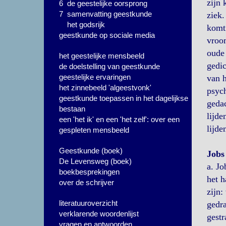
zijn 
6 de geestelijke oorsprong
7 samenvatting geestkunde
ziek.
het godsrijk
komt 
geestkunde op sociale media
vroom
oude 
het geestelijke mensbeeld
gedic
de doelstelling van geestkunde
geestelijke ervaringen
van h
het zinnebeeld 'algeestvonk'
psych
geestkunde toepassen in het dagelijkse
gedac
bestaan
lijde
een 'het ik' en een 'het zelf': over een
lijde
gespleten mensbeeld
Geestkunde (boek)
Jobs
De Levensweg (boek)
a. Jo
boekbesprekingen
het h
over de schrijver
zijn:
literatuuroverzicht
gedra
verklarende woordenlijst
gestr
vragen en antwoorden