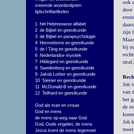
ook d
vreemde woordenlijsten
door 
tijdschriftartikelen
ernst
1 het Hebreeuwse alfabet
daar
2 de Bijbel en geestkunde
zijn 
3 de Bijbel en parapsychologie
Maar 
4 Hermetisme en geestkunde
hij n
5 de I Tjing en geestkunde
recht
6 Nederlandse mystiek
7 Hildegard en geestkunde
straf
8 Swedenborg en geestkunde
9 Jakob Lorber en geestkunde
Rech
10 Steiner en geestkunde
Job i
11 McDonald-B en geestkunde
van d
12 Teilhard en geestkunde
- - - - - - -
het g
God als man en vrouw
de re
God en mens
komen
de mens op weg naar God
Job k
God, Gods engelen, de mens
moet 
Jezus komt de mens tegemoet