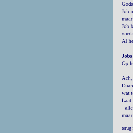
Gods 
Job a
maar 
Job b
oorde
Al he
Jobs 
Op he
Ach, 
Daar
wat t
Laat
alle
maar
terug