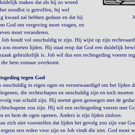
uidelijk maken dat als hij zo wreed
het noodlot is getroffen, hij wel
ig kwaad zal hebben gedaan en dat hij
J
om God om vergeving moet vragen, en
leven moet veranderen.
Job houdt vol onschuldig te zijn. Hij wijst op zijn rechtvaa
u zou moeten lijden. Hij staat erop dat God een duidelijk bewij
szaak gebruikelijk is. Job wil dus een rechtsgeding voeren 
, die hem zomaar overkomt.
tsgeding tegen God
s onschuldig in eigen ogen en verontwaardigd om het lijden da
iegenen, die rechtschapen en onschuldig zijn en toch moeten l
evolg van schuld zijn. Hij neemt geen genoegen met de gedach
chtschapene zou zijn. Hij wil een rechtsgeding voeren met G
 en hem de ogen openen. Anders is zijn lijden zinloos.
an zich niet voorstellen dat lijden het gevolg zou zijn van G
ergens een reden voor zijn en Job vindt die niet. God moet wel