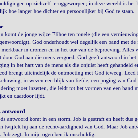
uldigingen op zichzelf teruggeworpen; in deze wereld is het he
lijk hoe langer hoe dichter en persoonlijker bij God te staan.
oe
n komt de jonge wijze Elihoe ten tonele (die een vernieuwin
genwoordigt). God onderhoudt wel degelijk een band met de m
merkbaar in dromen en in het uur van de beproeving. Alles w
 door God aan die mens vergoed. God geeft antwoord in het 
ing in het hart van de mens als die onjuist heeft gehandeld e
eed brengt uiteindelijk de ontmoeting met God teweeg. Leed i
chuwing, in wezen een blijk van liefde, een poging van God 
dering moet inzetten, die leidt tot het vormen van een band m
kt en daardoor lijdt.
 antwoord
ds antwoord komt in een storm. Job is gestraft en heeft dus 
an twijfelt hij aan de rechtvaardigheid van God. Maar Job an
t. Job zegt: In mijn ogen ben ik onschuldig.