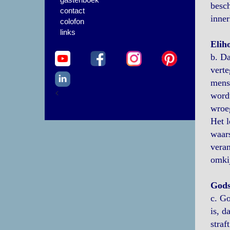
besch
contact
inner
colofon
links
Elih
b. Da
verte
mens 
<
wordt
wroeg
Het l
waars
veran
omkij
Gods
c. Go
is, d
straf