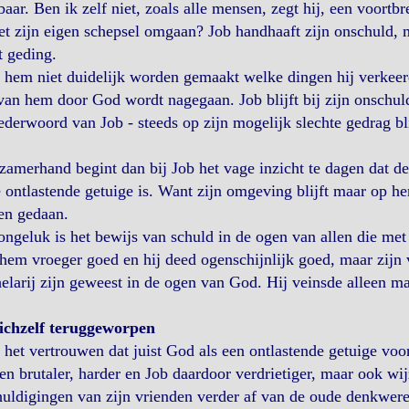
baar. Ben ik zelf niet, zoals alle mensen, zegt hij, een voo
t zijn eigen schepsel omgaan? Job handhaaft zijn onschuld, 
t geding.
hem niet duidelijk worden gemaakt welke dingen hij verkeer
van hem door God wordt nagegaan. Job blijft bij zijn onschuld
derwoord van Job - steeds op zijn mogelijk slechte gedrag bl
amerhand begint dan bij Job het vage inzicht te dagen dat deg
 ontlastende getuige is. Want zijn omgeving blijft maar op he
en gedaan.
ongeluk is het bewijs van schuld in de ogen van allen die m
hem vroeger goed en hij deed ogenschijnlijk goed, maar zijn 
elarij zijn geweest in de ogen van God. Hij veinsde alleen m
ichzelf teruggeworpen
het vertrouwen dat juist God als een ontlastende getuige voo
n brutaler, harder en Job daardoor verdrietiger, maar ook wi
uldigingen van zijn vrienden verder af van de oude denkwere