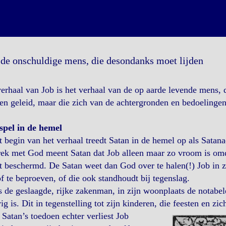
 de onschuldige mens, die desondanks moet lijden
erhaal van Job is het verhaal van de op aarde levende mens, 
n geleid, maar die zich van de achtergronden en bedoelingen
spel in de hemel
t begin van het verhaal treedt Satan in de hemel op als Satan
ek met God meent Satan dat Job alleen maar zo vroom is omda
 beschermd. De Satan weet dan God over te halen(!) Job in z
f te beproeven, of die ook standhoudt bij tegenslag.
s de geslaagde, rijke zakenman, in zijn woonplaats de notabel
ig is. Dit in tegenstelling tot zijn kinderen, die feesten en zi
Satan’s toedoen echter verliest Job