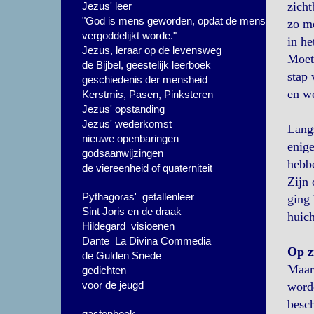
zicht
Jezus' leer
"God is mens geworden, opdat de mens
zo me
vergoddelijkt worde."
in he
Jezus, leraar op de levensweg
Moet 
de Bijbel, geestelijk leerboek
stap 
geschiedenis der mensheid
en we
Kerstmis, Pasen, Pinksteren
Jezus' opstanding
Jezus' wederkomst
Langz
nieuwe openbaringen
enige
godsaanwijzingen
hebb
de viereenheid of quaterniteit
Zijn 
Pythagoras' getallenleer
ging 
Sint Joris en de draak
huich
Hildegard visioenen
Dante La Divina Commedia
Op z
de Gulden Snede
Maar 
gedichten
voor de jeugd
worde
besch
gastenboek