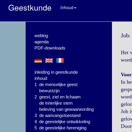
Geestkunde
Inhoud
Job:
weblog
agenda
PDF-downloads
Het v
worde
inleiding in geestkunde
Voor
inhoud
In he
1 de menselijke geest
gespr
bewustzijn
wordt
2 geest, ziel en lichaam
de innerlijke stem
geloo
beleving van gewaarwording
Job i
3 de aanvangstoestand
gelov
4 de geestelijke ontwikkeling
Door 
5 de geestelijke hereniging