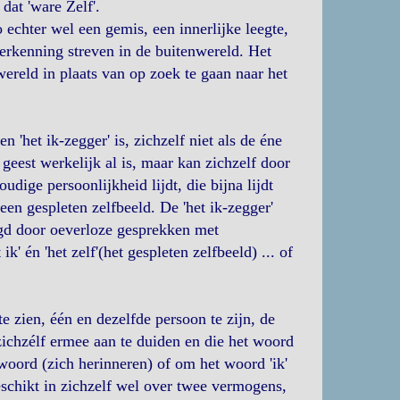
at 'ware Zelf'.
o echter wel een gemis, een innerlijke leegte,
 erkenning streven in de buitenwereld. Het
wereld in plaats van op zoek te gaan naar het
'het ik-zegger' is, zichzelf niet als de éne
 geest werkelijk al is, maar kan zichzelf door
dige persoonlijkheid lijdt, die bijna lijdt
en gespleten zelfbeeld. De 'het ik-zegger'
igd door oeverloze gesprekken met
k' én 'het zelf'(het gespleten zelfbeeld) ... of
e zien, één en dezelfde persoon te zijn, de
zichzélf ermee aan te duiden en die het woord
woord (zich herinneren) of om het woord 'ik'
eschikt in zichzelf wel over twee vermogens,