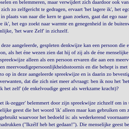
selen en belemmeren, maar verwijdert zich daardoor ook van d
zich zo zelfgericht te gedragen, ervaart 'het lagere ik', het eg
in plaats van naar die kern te gaan zoeken, gaat dat ego naar
re ik', het ego zoekt naar warmte en genegenheid in de buiten
lijke, 'het ware Zelf' in zichzelf.
deze aangeleerde, gespleten denkwijze kan een persoon die een 
on, als het éne wezen zien dat hij of zij als de éne menselijke
spreekwijze alleen als een persoon ervaren die aan een meervou
en meervoudigepersoonlijkheidsstoornis en die behept is met e
zo op in deze aangeleerde spreekwijze en is daarin zo bevest
verwanten, dat die zich niet meer afvraagt: ben ik nou het 'het i
ik het zelf' (de enkelvoudige geest als werkzame kracht)?
et ik-zegger' belemmert door zijn spreekwijze zichzelf om in t
lijke geest die het woord 'ik' alleen maar kan gebruiken om 
' gebruikt waarvoor het bedoeld is: als wederkerend voornaam
nadrukken ("Ikzélf heb het gedaan!"). Die menselijke geest b