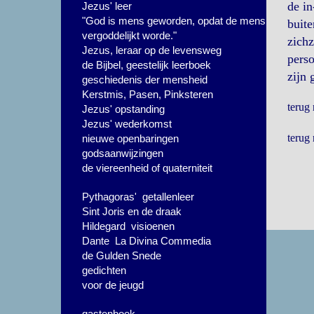
de in
Jezus' leer
"God is mens geworden, opdat de mens
buite
vergoddelijkt worde."
zichz
Jezus, leraar op de levensweg
perso
de Bijbel, geestelijk leerboek
zijn 
geschiedenis der mensheid
Kerstmis, Pasen, Pinksteren
terug
Jezus' opstanding
Jezus' wederkomst
terug
nieuwe openbaringen
godsaanwijzingen
de viereenheid of quaterniteit
Pythagoras' getallenleer
Sint Joris en de draak
Hildegard visioenen
Dante La Divina Commedia
de Gulden Snede
gedichten
voor de jeugd
gastenboek