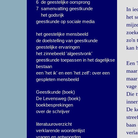
6 de geestelijke oorsprong
7 samenvatting geestkunde
In ie
het godsrijk
het s
geestkunde op sociale media
mijze
zoeke
het geestelijke mensbeeld
zo'n 
de doelstelling van geestkunde
geestelijke ervaringen
kan h
het zinnebeeld 'algeestvonk'
geestkunde toepassen in het dagelijkse
Een '
bestaan
maar 
een 'het ik' en een 'het zelf': over een
maar 
gespleten mensbeeld
vage 
Geestkunde (boek)
Die t
De Levensweg (boek)
inner
boekbesprekingen
De ke
over de schrijver
stree
literatuuroverzicht
baas 
verklarende woordenlijst
verla
vragen en antwoorden