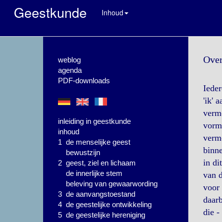
Geestkunde
Inhoud
Over
weblog
agenda
PDF-downloads
Ieder
'ik' 
verm
inleiding in geestkunde
vorm 
inhoud
verm
1 de menselijke geest
binne
bewustzijn
in di
2 geest, ziel en lichaam
de innerlijke stem
van d
beleving van gewaarwording
voor 
3 de aanvangstoestand
daarb
4 de geestelijke ontwikkeling
die -
5 de geestelijke hereniging