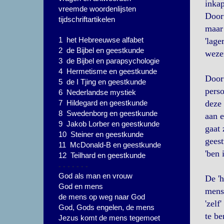
inkap
vreemde woordenlijsten
Door 
tijdschriftartikelen
maar 
1 het Hebreeuwse alfabet
'lage
2 de Bijbel en geestkunde
wezen
3 de Bijbel en parapsychologie
4 Hermetisme en geestkunde
Door 
5 de I Tjing en geestkunde
perso
6 Nederlandse mystiek
7 Hildegard en geestkunde
deze 
8 Swedenborg en geestkunde
aan e
9 Jakob Lorber en geestkunde
gaat 
10 Steiner en geestkunde
geest
11 McDonald-B en geestkunde
'ben 
12 Teilhard en geestkunde
- - - - - - -
God als man en vrouw
De 'h
God en mens
mense
de mens op weg naar God
'zelf
God, Gods engelen, de mens
te be
Jezus komt de mens tegemoet