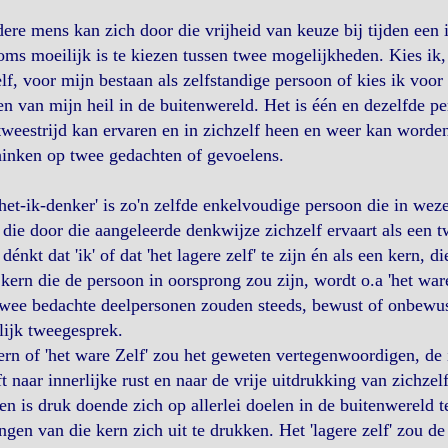
dere mens kan zich door die vrijheid van keuze bij tijden een 
oms moeilijk is te kiezen tussen twee mogelijkheden. Kies ik,
lf, voor mijn bestaan als zelfstandige persoon of kies ik vo
n van mijn heil in de buitenwereld. Het is één en dezelfde pe
tweestrijd kan ervaren en in zichzelf heen en weer kan worde
inken op twee gedachten of gevoelens.
het-ik-denker' is zo'n zelfde enkelvoudige persoon die in wez
die door die aangeleerde denkwijze zichzelf ervaart als een tw
dénkt dat 'ik' of dat 'het lagere zelf' te zijn én als een kern, 
kern die de persoon in oorsprong zou zijn, wordt o.a 'het wa
wee bedachte deelpersonen zouden steeds, bewust of onbewust,
lijk tweegesprek.
rn of 'het ware Zelf' zou het geweten vertegenwoordigen, de in
ft naar innerlijke rust en naar de vrije uitdrukking van zichzelf
en is druk doende zich op allerlei doelen in de buitenwereld te
ngen van die kern zich uit te drukken. Het 'lagere zelf' zou de 