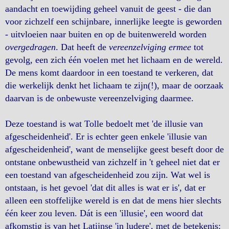
aandacht en toewijding geheel vanuit de geest - die dan
voor zichzelf een schijnbare, innerlijke leegte is geworden
- uitvloeien naar buiten en op de buitenwereld worden
overgedragen
. Dat heeft de
vereenzelviging ermee
tot
gevolg, een zich één voelen met het lichaam en de wereld.
De mens komt daardoor in een toestand te verkeren, dat
die werkelijk denkt het lichaam te zijn(!), maar de oorzaak
daarvan is de onbewuste vereenzelviging daarmee.
Deze toestand is wat Tolle bedoelt met 'de illusie van
afgescheidenheid'. Er is echter geen enkele 'illusie van
afgescheidenheid', want de menselijke geest beseft door de
ontstane onbewustheid van zichzelf in 't geheel niet dat er
een toestand van afgescheidenheid zou zijn. Wat wel is
ontstaan, is het gevoel 'dat dit alles is wat er is', dat er
alleen een stoffelijke wereld is en dat de mens hier slechts
één keer zou leven. Dát is een 'illusie', een woord dat
afkomstig is van het Latijnse 'in ludere', met de betekenis: