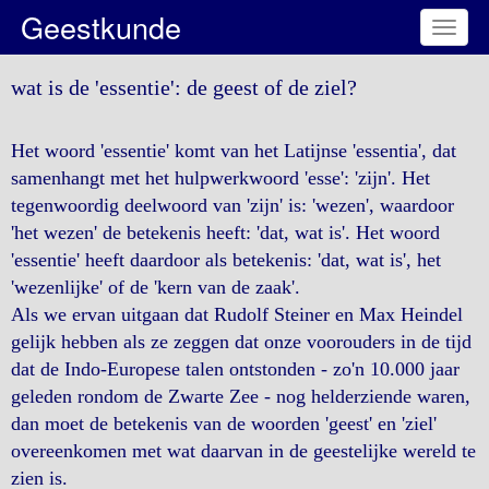
Geestkunde
Toggl
naviga
wat is de 'essentie': de geest of de ziel?
Het woord 'essentie' komt van het Latijnse 'essentia', dat
samenhangt met het hulpwerkwoord 'esse': 'zijn'. Het
tegenwoordig deelwoord van 'zijn' is: 'wezen', waardoor
'het wezen' de betekenis heeft: 'dat, wat is'. Het woord
'essentie' heeft daardoor als betekenis: 'dat, wat is', het
'wezenlijke' of de 'kern van de zaak'.
Als we ervan uitgaan dat Rudolf Steiner en Max Heindel
gelijk hebben als ze zeggen dat onze voorouders in de tijd
dat de Indo-Europese talen ontstonden - zo'n 10.000 jaar
geleden rondom de Zwarte Zee - nog helderziende waren,
dan moet de betekenis van de woorden 'geest' en 'ziel'
overeenkomen met wat daarvan in de geestelijke wereld te
zien is.