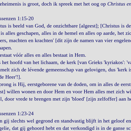
eheimenis is groot, doch ik spreek met het oog op
Christus e
ssenzen 1:15-20
tus is beeld van God, de onzichtbare [algeest]; [Christus is d
s alles geschapen, alles in de hemel en alles op aarde, het zi
ers, machten en krachten' [dit zijn de namen van vier engele
hapen.
estaat vóór alles en alles bestaat in Hem.
s het hoofd van het lichaam, de kerk [van Grieks 'kyriakos': '
melt zich de lévende gemeenschap van gelovigen, dus 'kerk is
de Heer'!].
rong is Hij, eerstgeborene van de doden, om in alles de eerst
st] willen wonen en door Hem en voor Hem alles met zich will
, door vrede te brengen met zijn 'bloed' [zijn zelfoffer] aan he
ssenzen 1:23-24
n gij slechts wel gegrond en standvastig blijft in het geloof e
elie, dat gij gehoord hebt en dat verkondigd is in de ganse 