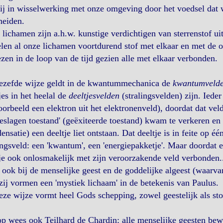
ij in wisselwerking met onze omgeving door het voedsel dat 
heiden.
lichamen zijn a.h.w. kunstige verdichtigen van sterrenstof uit
len al onze lichamen voortdurend stof met elkaar en met de 
zen in de loop van de tijd gezien alle met elkaar verbonden.
ezefde wijze geldt in de kwantummechanica de
kwantumvelde
jes in het heelal de
deeltjesvelden
(stralingsvelden) zijn. Ieder
oorbeeld een elektron uit het elektronenveld), doordat dat ve
eslagen toestand' (geëxiteerde toestand) kwam te verkeren en i
ensatie) een deeltje liet ontstaan. Dat deeltje is in feite op één
ingsveld: een 'kwantum', een 'energiepakketje'. Maar doordat er
je ook onlosmakelijk met zijn veroorzakende veld verbonden..
 ook bij de menselijke geest en de goddelijke algeest (waarvan
ij vormen een 'mystiek lichaam' in de betekenis van Paulus.
ze wijze vormt heel Gods schepping, zowel geestelijk als stof
p wees ook Teilhard de Chardin: alle menselijke geesten bew