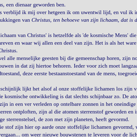
s, een dienaar geworden ben.
 verblijd ik mij over hetgeen ik om uwentwil lijd, en vul ik 
rukkingen van
Christus, ten behoeve van zijn lichaam, dat is
lichaam van Christus' is hetzelfde als 'de kosmische Mens' d
reven en waar wij allen een deel van zijn. Het is als het war
hristus.
l alle menselijke geesten bij die gemeenschap horen, zijn no
ouwen in dat zij hiertoe behoren. Ieder voor zich moet langza
toestand, deze eerste bestaanstoestand van de mens, toegroei
chijnlijk lijkt het alsof al onze stoffelijke lichamen los zijn
e kosmische ontwikkeling is dat slechts schijnbaar zo. De a
 zijn in een ver verleden op ontelbare zonnen in het oneindige
terren ontploften, zijn al die atomen sterrenstof geworden en i
ge sterrenstelsel, de zon met zijn planeten, heeft gevormd.
ie stof zijn hier op aarde onze stoffelijke lichamen gevormd, 
vergaan... om weer nieuwe bouwstenen te leveren voor de lic