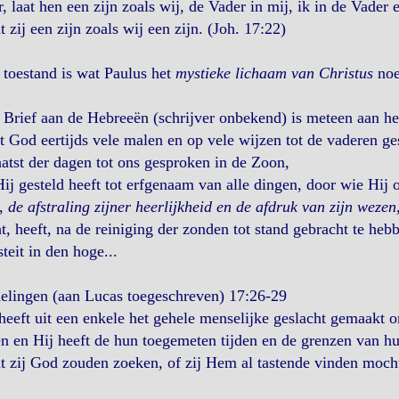
, laat hen een zijn zoals wij, de Vader in mij, ik in de Vader e
 zij een zijn zoals wij een zijn. (Joh. 17:22)
toestand is wat Paulus het
mystieke lichaam van Christus
noe
 Brief aan de Hebreeën (schrijver onbekend) is meteen aan het
 God eertijds vele malen en op vele wijzen tot de vaderen ges
aatst der dagen tot ons gesproken in de Zoon,
ij gesteld heeft tot erfgenaam van alle dingen, door wie Hij
,
de afstraling zijner heerlijkheid en de afdruk van zijn wezen
t, heeft, na de reiniging der zonden tot stand gebracht te he
teit in den hoge...
elingen (aan Lucas toegeschreven) 17:26-29
eeft uit een enkele het gehele menselijke geslacht gemaakt o
 en Hij heeft de hun toegemeten tijden en de grenzen van h
 zij God zouden zoeken, of zij Hem al tastende vinden mochte