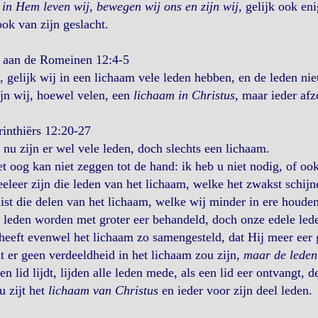
in Hem leven wij, bewegen wij ons en zijn wij
, gelijk ook e
ook van zijn geslacht.
f aan de Romeinen 12:4-5
 gelijk wij in een lichaam vele leden hebben, en de leden ni
jn wij, hoewel velen, een
lichaam in Christus
, maar ieder afz
inthiërs 12:20-27
nu zijn er wel vele leden, doch slechts een lichaam.
t oog kan niet zeggen tot de hand: ik heb u niet nodig, of ook
eeleer zijn die leden van het lichaam, welke het zwakst schijn
ist die delen van het lichaam, welke wij minder in ere houde
 leden worden met groter eer behandeld, doch onze edele lede
eeft evenwel het lichaam zo samengesteld, dat Hij meer eer 
 er geen verdeeldheid in het lichaam zou zijn,
maar de leden 
en lid lijdt, lijden alle leden mede, als een lid eer ontvangt, d
u zijt het
lichaam van Christus
en ieder voor zijn deel leden.