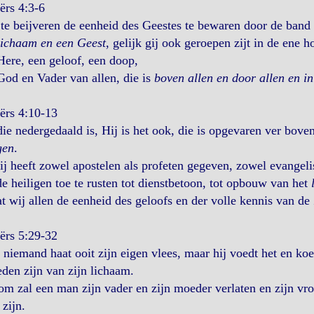
ërs 4:3-6
te beijveren de eenheid des Geestes te bewaren door de band 
lichaam en een Geest
, gelijk gij ook geroepen zijt in de ene 
ere, een geloof, een doop,
od en Vader van allen, die is
boven allen en door allen en in
ërs 4:10-13
die nedergedaald is, Hij is het ook, die is opgevaren ver bove
gen
.
j heeft zowel apostelen als profeten gegeven, zowel evangelis
 heiligen toe te rusten tot dienstbetoon, tot opbouw van het
t wij allen de eenheid des geloofs en der volle kennis van d
ërs 5:29-32
niemand haat ooit zijn eigen vlees, maar hij voedt het en koe
eden zijn van zijn lichaam.
m zal een man zijn vader en zijn moeder verlaten en zijn vr
 zijn.