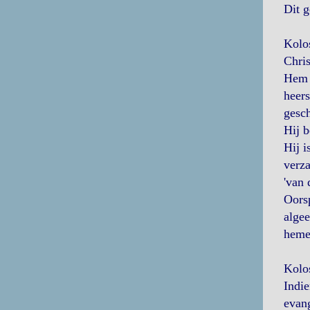
Dit g
Kolo
Chris
Hem i
heers
gesc
Hij b
Hij i
verza
'van 
Oorsp
algee
hemel
Kolo
Indie
evang