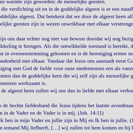
 en warmte zijn geworden: de menselijke geesten.
die verdichting uit en in de goddelijke algeest is er een
naadl
ddelijke algeest. Dat betekent dat we door de algeest heen all
lijke geesten zijn in wezen onwrikbaar met elkaar verstrenge
ijn ons daar echter nog niet van bewust doordat wij nog bezig 
kkeling te brengen. Als die ontwikkelde toestand is bereikt, 
st in overeenstemming gekomen en is de hereniging ermee mog
ndenheid met elkaar. Vandaar dat Jezus ons aanraadt eerst Go
iging met God de liefde voor onze medemensen een als vanzel
nnen dan de goddelijke kern die wij zelf zijn als menselijke g
mensen werkzaam is.
de algeest heen zullen wij ons dan in liefde met elkaar verb
s de hechte liefdesband die Jezus tijdens het laatste avondmaa
n in de Vader en de Vader is in mij. (Joh. 14:11)
k ben in mijn Vader en jullie zijn in Mij en Ik ben in jullie. (
n iemand Mij liefheeft, […] wij zullen tot hem komen en bij