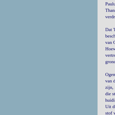
Paulu
Thans
verd
Dat '
besch
van C
Hoewe
vertr
grond
Ogens
van d
zijn,
die s
huidi
Uit d
stof 