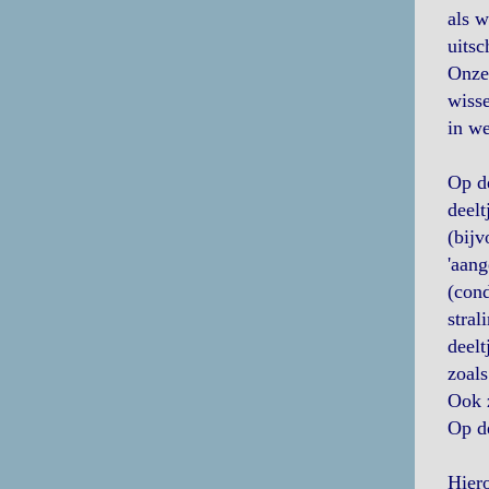
als w
uitsc
Onze 
wisse
in we
Op d
deelt
(bijv
'aang
(cond
stral
deelt
zoals
Ook z
Op de
Hiero