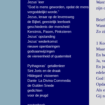
Want 
Jezus' leer
"God is mens geworden, opdat de mens
zijn 
vergoddelijkt worde."
Jezus, leraar op de levensweg
Brie
de Bijbel, geestelijk leerboek
Want,
geschiedenis der mensheid
Zo zi
Kerstmis, Pasen, Pinksteren
Jezus' opstanding
Jezus' wederkomst
1 Kor
nieuwe openbaringen
Maar 
godsaanwijzingen
En he
de viereenheid of quaterniteit
Ja, v
Pythagoras' getallenleer
En ju
Sint Joris en de draak
edele
Hildegard visioenen
God h
Dante La Divina Commedia
Opdat
de Gulden Snede
Als e
gedichten
voor de jeugd
Gij n
gastenboek