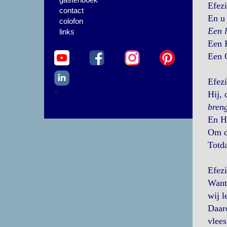
Efezi
contact
En u 
colofon
Een 
links
Een H
Een G
Efezi
<
Hij, 
bren
En Hi
Om de
Totda
Efezi
Want 
wij l
Daaro
vlees