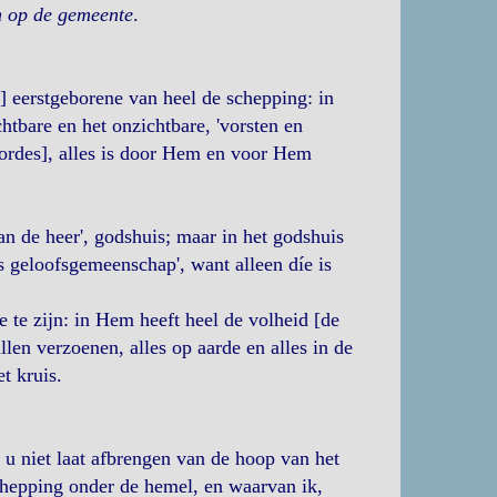
n op de gemeente
.
e] eerstgeborene van heel de schepping: in
chtbare en het onzichtbare, 'vorsten en
nordes], alles is door Hem en voor Hem
van de heer', godshuis; maar in het godshuis
 geloofsgemeenschap', want alleen díe is
e te zijn: in Hem heeft heel de volheid [de
en verzoenen, alles op aarde en alles in de
t kruis.
n u niet laat afbrengen van de hoop van het
schepping onder de hemel, en waarvan ik,