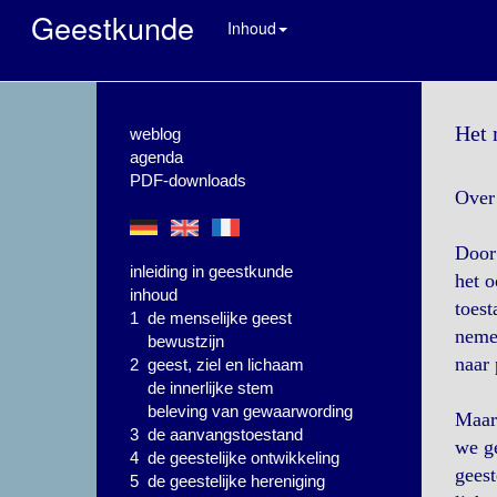
Geestkunde
Inhoud
Het 
weblog
agenda
PDF-downloads
Over 
Door 
inleiding in geestkunde
het o
inhoud
toest
1 de menselijke geest
nemen
bewustzijn
naar 
2 geest, ziel en lichaam
de innerlijke stem
beleving van gewaarwording
Maar 
3 de aanvangstoestand
we ge
4 de geestelijke ontwikkeling
geest
5 de geestelijke hereniging