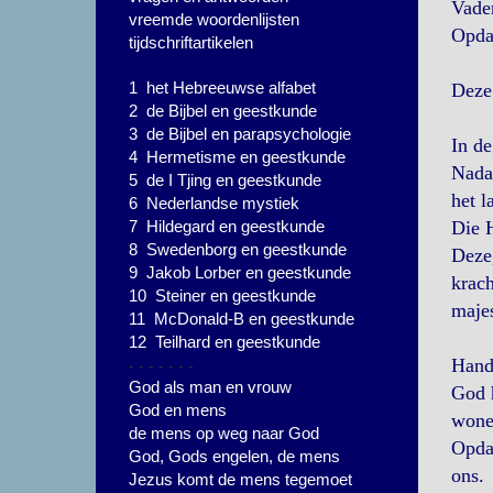
Vader
vreemde woordenlijsten
Opdat
tijdschriftartikelen
1 het Hebreeuwse alfabet
Deze 
2 de Bijbel en geestkunde
3 de Bijbel en parapsychologie
In de
4 Hermetisme en geestkunde
Nadat
5 de I Tjing en geestkunde
het l
6 Nederlandse mystiek
7 Hildegard en geestkunde
Die H
8 Swedenborg en geestkunde
Deze
9 Jakob Lorber en geestkunde
krach
10 Steiner en geestkunde
majes
11 McDonald-B en geestkunde
12 Teilhard en geestkunde
- - - - - - -
Hand
God als man en vrouw
God h
God en mens
wonen
de mens op weg naar God
Opdat
God, Gods engelen, de mens
ons.
Jezus komt de mens tegemoet