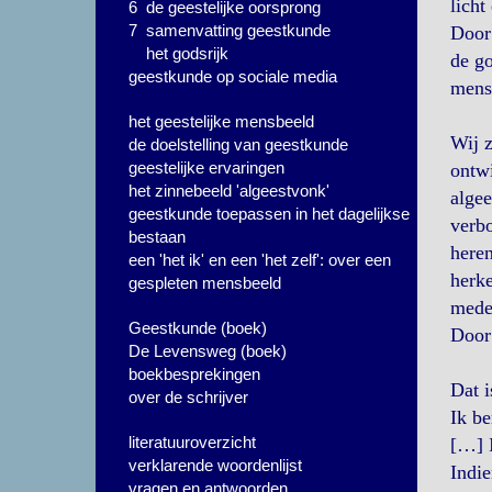
licht
6 de geestelijke oorsprong
7 samenvatting geestkunde
Door 
het godsrijk
de go
geestkunde op sociale media
mense
het geestelijke mensbeeld
Wij z
de doelstelling van geestkunde
geestelijke ervaringen
ontwi
het zinnebeeld 'algeestvonk'
algee
geestkunde toepassen in het dagelijkse
verbo
bestaan
heren
een 'het ik' en een 'het zelf': over een
herke
gespleten mensbeeld
mede
Geestkunde (boek)
Door 
De Levensweg (boek)
boekbesprekingen
Dat i
over de schrijver
Ik be
literatuuroverzicht
[…] I
verklarende woordenlijst
Indie
vragen en antwoorden