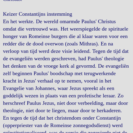
Keizer Constantijns instemming
En het werkte. De wereld omarmde Paulus' Christus
omdat die vertrouwd was. Het weerspiegelde de spirituele
honger van Romeinse burgers die al klaar waren voor een
redder die de dood overwon (zoals Mithras). En na
verloop van tijd werd deze visie leidend. Tegen de tijd dat
de evangeliën werden geschreven, had Paulus' theologie
het denken van de vroege kerk al gevormd. De evangeliën
zelf beginnen Paulus' boodschap met terugwerkende
kracht in Jezus' verhaal op te nemen, vooral in het
Evangelie van Johannes, waar Jezus spreekt als een
goddelijk wezen in plaats van een profetische leraar. Zo
herschreef Paulus Jezus, niet door verbeelding, maar door
theologie, niet door te liegen, maar door te herkaderen.
En tegen de tijd dat het christendom onder Constantijn
(opperpriester van de Romeinse zonnegodsdienst) werd
geïnstitutionaliseerd, was de versie die zegevierde niet de