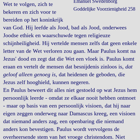
Emanuel Swedenborg
Wet te volgen, zich te
Goddelijke Voorzienigheid 258
bekeren en zich voor te
bereiden op het koninkrijk
van God. Hij leefde als Jood, bad als Jood, onderwees
Joodse ethiek en waarschuwde tegen religieuze
schijnheiligheid. Hij vertelde mensen zelfs dat geen enkele
letter van de Wet verloren zou gaan. Maar Paulus komt na
Jezus' dood en zegt dat die Wet een vloek is. Paulus komt
eraan en vertelt de mensen dat besnijdenis zinloos is,
dat
geloof alleen genoeg is
, dat heidenen de geboden, die
Jezus zelf hooghield, kunnen negeren.
En Paulus beweert dit alles niet gestoeld op wat Jezus hem
persoonlijk leerde - omdat ze elkaar nooit hebben ontmoet
- maar op basis van een persoonlijk visioen, dat hij naar
eigen zeggen onderweg naar Damascus kreeg, een visioen
dat niemand anders zag, een openbaring die niemand
anders kon bevestigen. Paulus wordt vervolgens de
overheersende stem van het vroege christendom. Niet