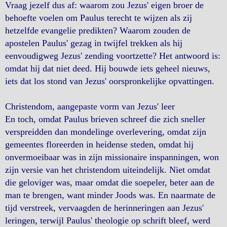
Vraag jezelf dus af: waarom zou Jezus' eigen broer de
behoefte voelen om Paulus terecht te wijzen als zij
hetzelfde evangelie predikten? Waarom zouden de
apostelen Paulus' gezag in twijfel trekken als hij
eenvoudigweg Jezus' zending voortzette? Het antwoord is:
omdat hij dat niet deed. Hij bouwde iets geheel nieuws,
iets dat los stond van Jezus' oorspronkelijke opvattingen.
Christendom, aangepaste vorm van Jezus' leer
En toch, omdat Paulus brieven schreef die zich sneller
verspreidden dan mondelinge overlevering, omdat zijn
gemeentes floreerden in heidense steden, omdat hij
onvermoeibaar was in zijn missionaire inspanningen, won
zijn versie van het christendom uiteindelijk. Niet omdat
die geloviger was, maar omdat die soepeler, beter aan de
man te brengen, want minder Joods was. En naarmate de
tijd verstreek, vervaagden de herinneringen aan Jezus'
leringen, terwijl Paulus' theologie op schrift bleef, werd