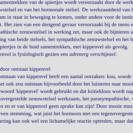
amentrekken van de spiertjes wordt veroorzaakt door de wer
stelsel en van het hormonale stelsel. De werkzaamheid van h
am in staat in beweging te komen, onder andere voor de instin
t. Het zien van een dreigend gevaar veroorzaakt bij de mens en
thische zenuwstelsel in werking zet, maar ook de bijnieren a
ng van beide stelsels, het sympathische zenuwstelsel en het h
piertjes in de huid samentrekken, met kippenvel als gevolg.
nvel is fysiologisch gezien een
adrenerg verschijnsel
.
door ontstaat kippenvel
ntstaan van kippenvel heeft een aantal oorzaken: kou,
woede
et ook zou ontstaan bijvoorbeeld door het luisteren naar moo
oord 'kippenvel' wordt gebruikt en dat kritiekloos wordt na
overgestelde zenuwstelsel werkzaam, het parasympathische, wa
n en er van kippenvel geen sprake kan zijn! Door mooie muz
ven stemming, wat juist het hormoon met een tegenovergesteld
ering kan ook wel een lichamelijke reactie optreden, maar dat