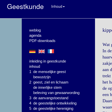
Geestkunde
Inhoud
kipp
weblog
agenda
PDF-downloads
Wat g
In de
haarw
inleiding in geestkunde
zakje
inhoud
aan d
1 de menselijke geest
trekt
bewustzijn
het h
2 geest, ziel en lichaam
de innerlijke stem
de op
beleving van gewaarwording
een b
3 de aanvangstoestand
Daarn
4 de geestelijke ontwikkeling
waard
5 de geestelijke hereniging