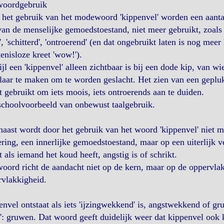
woordgebruik
het gebruik van het modewoord 'kippenvel' worden een aanta
van de menselijke gemoedstoestand, niet meer gebruikt, zoals
, 'schitterd', 'ontroerend' (en dat ongebruikt laten is nog meer
enisloze kreet 'wow!').
jl een 'kippenvel' alleen zichtbaar is bij een dode kip, van w
laar te maken om te worden geslacht. Het zien van een gepl
 gebruikt om iets moois, iets ontroerends aan te duiden.
schoolvoorbeeld van onbewust taalgebruik.
aast wordt door het gebruik van het woord 'kippenvel' niet 
ring, een innerlijke gemoedstoestand, maar op een uiterlijk ve
 als iemand het koud heeft, angstig is of schrikt.
oord richt de aandacht niet op de kern, maar op de oppervlak
rvlakkigheid.
nvel ontstaat als iets 'ijzingwekkend' is, angstwekkend of g
n': gruwen. Dat woord geeft duidelijk weer dat kippenvel ook