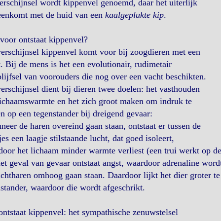
erschijnsel wordt kippenvel genoemd, daar het uiterlijk
eenkomt met de huid van een
kaalgeplukte kip
.
voor ontstaat kippenvel?
erschijnsel kippenvel komt voor bij zoogdieren met een
. Bij de mens is het een evolutionair, rudimetair
lijfsel van voorouders die nog over een vacht beschikten.
erschijnsel dient bij dieren twee doelen: het vasthouden
lichaamswarmte en het zich groot maken om indruk te
 op een tegenstander bij dreigend gevaar:
neer de haren overeind gaan staan, ontstaat er tussen de
jes een laagje stilstaande lucht, dat goed isoleert,
oor het lichaam minder warmte verliest (een trui werkt op de
het geval van gevaar ontstaat angst, waardoor adrenaline wor
chtharen omhoog gaan staan. Daardoor lijkt het dier groter t
stander, waardoor die wordt afgeschrikt.
ntstaat kippenvel: het sympathische zenuwstelsel