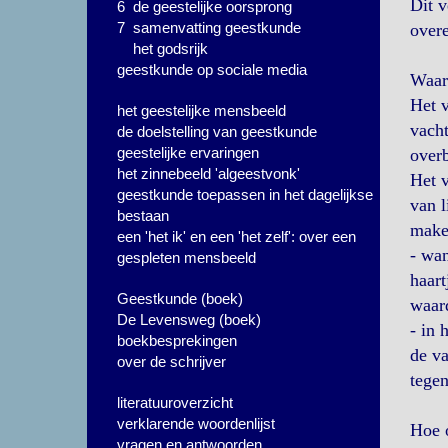
Dit v
6 de geestelijke oorsprong
7 samenvatting geestkunde
over
het godsrijk
geestkunde op sociale media
Waar
Het v
het geestelijke mensbeeld
vacht
de doelstelling van geestkunde
geestelijke ervaringen
overb
het zinnebeeld 'algeestvonk'
Het v
geestkunde toepassen in het dagelijkse
van 
bestaan
maken
een 'het ik' en een 'het zelf': over een
- wan
gespleten mensbeeld
haart
Geestkunde (boek)
waard
De Levensweg (boek)
- in 
boekbesprekingen
de va
over de schrijver
tegen
literatuuroverzicht
verklarende woordenlijst
Hoe o
vragen en antwoorden