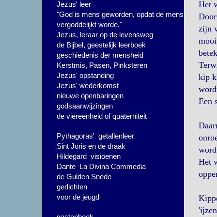
Het 
Jezus' leer
"God is mens geworden, opdat de mens
Door 
vergoddelijkt worde."
zijn 
Jezus, leraar op de levensweg
mooi'
de Bijbel, geestelijk leerboek
betek
geschiedenis der mensheid
Terwi
Kerstmis, Pasen, Pinksteren
Jezus' opstanding
kip k
Jezus' wederkomst
wordt
nieuwe openbaringen
Een 
godsaanwijzingen
de viereenheid of quaterniteit
Daarn
Pythagoras' getallenleer
onroe
Sint Joris en de draak
wordt
Hildegard visioenen
Het w
Dante La Divina Commedia
oppe
de Gulden Snede
gedichten
voor de jeugd
Kippe
'ijze
gastenboek