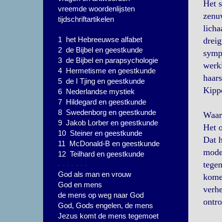
Het s
vreemde woordenlijsten
zenuw
tijdschriftartikelen
licha
1 het Hebreeuwse alfabet
dreig
2 de Bijbel en geestkunde
sympa
3 de Bijbel en parapsychologie
werki
4 Hermetisme en geestkunde
haars
5 de I Tjing en geestkunde
Kippe
6 Nederlandse mystiek
7 Hildegard en geestkunde
8 Swedenborg en geestkunde
Waar
9 Jakob Lorber en geestkunde
Het o
10 Steiner en geestkunde
Dat h
11 McDonald-B en geestkunde
modew
12 Teilhard en geestkunde
- - - - - - -
tegen
God als man en vrouw
kome
God en mens
verhe
de mens op weg naar God
ontro
God, Gods engelen, de mens
Jezus komt de mens tegemoet