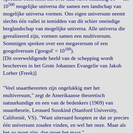
500
10
mogelijke universa die samen een landschap van
mogelijke universa vormen. Ons eigen universum neemt
slechts één vallei in temidden van dit schier oneindige
berglandschap van mogelijke universa. Alle universa die
gerealiseerd zijn, vormen samen een multiversum.
Sommigen spreken over een megaversum of een
100
googolversum ('googol' = 10
).
[Dit overweldigende beeld van de schepping wordt
beschreven in het Grote Johannes Evangelie van Jakob
Lorber (Freek)]
"Veel snaartheoreten zijn ongelukkig met het
multiversum," zegt de Amerikaanse theoretisch
natuurkundige en een van de bedenkers (1969) van
snaartheorie, Leonard Susskind (Stanford University,
Californië, VS). "Want uiteraard hoopten ze dat ze precies
één universum zouden vinden, en wel het onze. Maar als
het zo moet zijn, dan moet het maar."