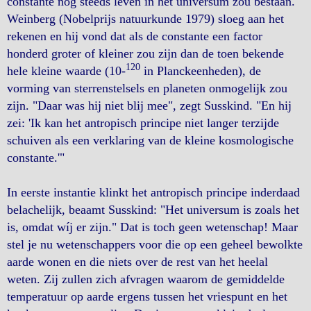
constante nog steeds leven in het universum zou bestaan."
Weinberg (Nobelprijs natuurkunde 1979) sloeg aan het
rekenen en hij vond dat als de constante een factor
honderd groter of kleiner zou zijn dan de toen bekende
120
hele kleine waarde (10-
in Planckeenheden), de
vorming van sterrenstelsels en planeten onmogelijk zou
zijn. "Daar was hij niet blij mee", zegt Susskind. "En hij
zei: 'Ik kan het antropisch principe niet langer terzijde
schuiven als een verklaring van de kleine kosmologische
constante.'"
In eerste instantie klinkt het antropisch principe inderdaad
belachelijk, beaamt Susskind: "Het universum is zoals het
is, omdat wíj er zijn." Dat is toch geen wetenschap! Maar
stel je nu wetenschappers voor die op een geheel bewolkte
aarde wonen en die niets over de rest van het heelal
weten. Zij zullen zich afvragen waarom de gemiddelde
temperatuur op aarde ergens tussen het vriespunt en het