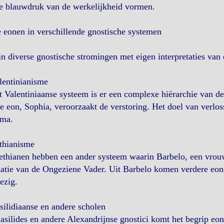
de blauwdruk van de werkelijkheid vormen.
 eonen in verschillende gnostische systemen
jn diverse gnostische stromingen met eigen interpretaties van
lentinianisme
t Valentiniaanse systeem is er een complexe hiërarchie van der
te eon, Sophia, veroorzaakt de verstoring. Het doel van verlos
oma.
thianisme
thianen hebben een ander systeem waarin Barbelo, een vrouwel
tie van de Ongeziene Vader. Uit Barbelo komen verdere eone
ezig.
silidiaanse en andere scholen
asilides en andere Alexandrijnse gnostici komt het begrip eo