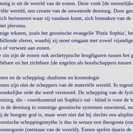
stig is uit de wereld van de eonen. Deze vonk [de menselijke
iële wereld, een creatie van de onwetende demiurg. Door gnosi
zich herinneren waar zij vandaan komt, zich losmaken van de
het pleroma.
ge teksten, zoals het gnostische evangelie 'Pistis Sophia', bes
hillende sferen, waarbij zij moet omgaan met zowel vijandige
n of verwant aan eonen.
e zin zijn de eonen ook archetypische brugfiguren tussen het g
htbare en het zichtbare [de engelen als boodschappers tussen
onen en de schepping: dualisme en kosmologie
nen zijn niet de scheppers van de materiële wereld. In tegend
ronkelijke orde die werd verstoord. De schepping van de fys
miurg, die - voortkomend uit Sophia's val - blind is voor de 
 is de demiurg in sommige gnostische systemen onwetend, maa
ij de hoogste god is, maar weet niet dat hij slechts een afsplit
ostische scheppingsmythe is dus in wezen een theogonie (ont
osmogonie (ontstaan van de wereld). Eonen spelen daarin de c