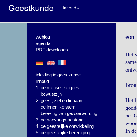
Geestkunde
Inhoud
eon
weblog
agenda
PDF-downloads
Het v
samen
ontw
inleiding in geestkunde
inhoud
Bron:
1 de menselijke geest
bewustzijn
Het b
2 geest, ziel en lichaam
de innerlijke stem
godde
beleving van gewaarwording
het G
3 de aanvangstoestand
woord
4 de geestelijke ontwikkeling
In de
5 de geestelijke hereniging