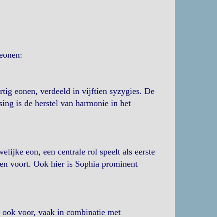
 eonen:
tig eonen, verdeeld in vijftien syzygies. De
sing is de herstel van harmonie in het
ijke eon, een centrale rol speelt als eerste
n voort. Ook hier is Sophia prominent
n ook voor, vaak in combinatie met