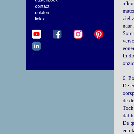
afkom
contact
mater
colofon
ziel 
links
naar 
Sommi
versc
eone
<
In di
onzic
6. E
De eo
oorsp
de de
Toch
dat h
De gn
een k