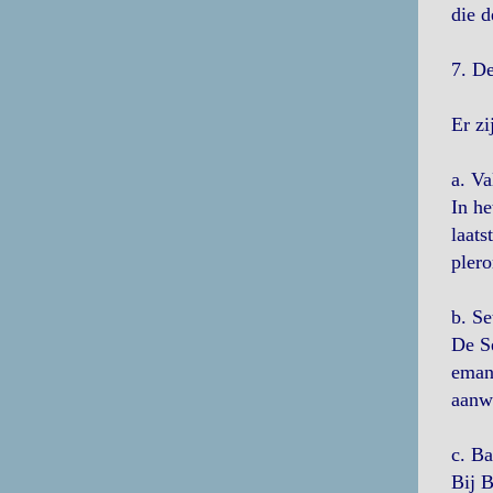
die 
7. De
Er zi
a. Va
In he
laats
pler
b. Se
De Se
emana
aanw
c. Ba
Bij B