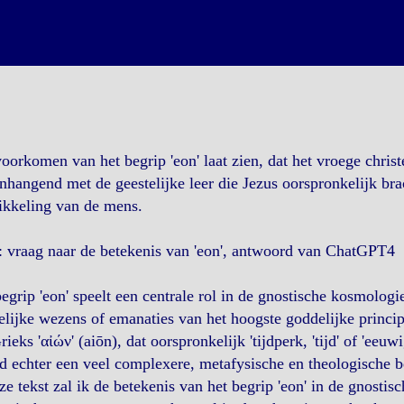
oorkomen van het begrip 'eon' laat zien, dat het vroege chri
hangend met de geestelijke leer die Jezus oorspronkelijk brach
ikkeling van de mens.
 vraag naar de betekenis van 'eon', antwoord van ChatGPT4
egrip 'eon' speelt een centrale rol in de gnostische kosmolog
lijke wezens of emanaties van het hoogste goddelijke princip
rieks 'αἰών' (aiōn), dat oorspronkelijk 'tijdperk, 'tijd' of 'eeuw
 echter een veel complexere, metafysische en theologische b
ze tekst zal ik de betekenis van het begrip 'eon' in de gnostisc