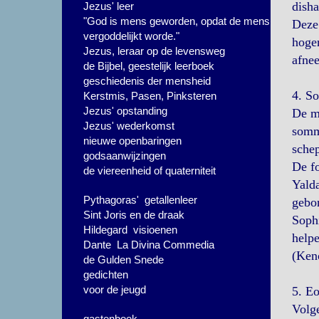
disha
Jezus' leer
"God is mens geworden, opdat de mens
Deze 
vergoddelijkt worde."
hoger
Jezus, leraar op de levensweg
afne
de Bijbel, geestelijk leerboek
geschiedenis der mensheid
4. So
Kerstmis, Pasen, Pinksteren
Jezus' opstanding
De me
Jezus' wederkomst
sommi
nieuwe openbaringen
schep
godsaanwijzingen
De fo
de viereenheid of quaterniteit
Yalda
Pythagoras' getallenleer
gebon
Sint Joris en de draak
Sophi
Hildegard visioenen
helpe
Dante La Divina Commedia
(Keno
de Gulden Snede
gedichten
voor de jeugd
5. Eo
Volge
gastenboek