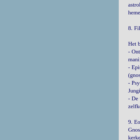
astro
hemel
8. Fi
Het b
- Ont
manif
- Epi
(gnos
- Psy
Jung
- De 
zelfk
9. E
Gnos
kerke