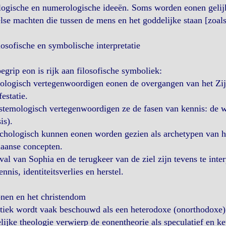
logische en numerologische ideeën. Soms worden eonen gelijk
se machten die tussen de mens en het goddelijke staan [zoals
losofische en symbolische interpretatie
egrip eon is rijk aan filosofische symboliek:
ologisch vertegenwoordigen eonen de overgangen van het Zij
estatie.
stemologisch vertegenwoordigen ze de fasen van kennis: de w
is).
chologisch kunnen eonen worden gezien als archetypen van het
iaanse concepten.
val van Sophia en de terugkeer van de ziel zijn tevens te inter
ennis, identiteitsverlies en herstel.
onen en het christendom
tiek wordt vaak beschouwd als een heterodoxe (onorthodoxe)
lijke theologie verwierp de eonentheorie als speculatief en k