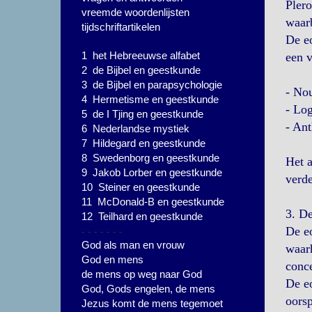
Plero
vreemde woordenlijsten
waar
tijdschriftartikelen
De eo
1 het Hebreeuwse alfabet
een v
2 de Bijbel en geestkunde
3 de Bijbel en parapsychologie
- Nou
4 Hermetisme en geestkunde
- Lo
5 de I Tjing en geestkunde
- An
6 Nederlandse mystiek
7 Hildegard en geestkunde
8 Swedenborg en geestkunde
Het a
9 Jakob Lorber en geestkunde
verde
10 Steiner en geestkunde
11 McDonald-B en geestkunde
3. De
12 Teilhard en geestkunde
- - - - - - -
De eo
God als man en vrouw
waarh
God en mens
conce
de mens op weg naar God
De eo
God, Gods engelen, de mens
oorsp
Jezus komt de mens tegemoet