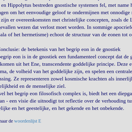
en Hippolytus bestreden gnostische systemen fel, met name he
ngen om het eenvoudige geloof te ondermijnen met onnodige 
zijn er overeenkomsten met christelijke concepten, zoals de 
evallen wezen dat verlost moet worden. In sommige apocriefe
la of het hermetisme) echoot de structuur van de eonen tot o
onclusie: de betekenis van het begrip eon in de gnostiek
egrip eon is in de gnostiek een fundamenteel concept dat de g
komen uit het Ene, transcendente goddelijke principe. Deze 
ma, de volheid van het goddelijke zijn, en spelen een central
ssing. Ze representeren zowel kosmische krachten als innerlij
lijkheid en de menselijke ziel.
l het begrip eon filosofisch complex is, biedt het een diepgaa
an - een visie die uitnodigt tot reflectie over de verhouding tu
elijke en het geestelijke, en het gekende en het onbekende.
 naar de
woordenlijst E