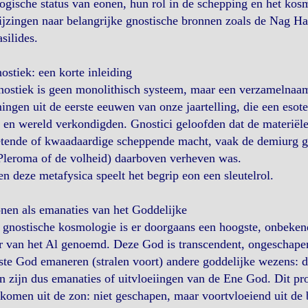
ogische status van eonen, hun rol in de schepping en het kos
jzingen naar belangrijke gnostische bronnen zoals de Nag Ha
silides.
ostiek: een korte inleiding
ostiek is geen monolithisch systeem, maar een verzamelnaam 
ingen uit de eerste eeuwen van onze jaartelling, die een esot
en wereld verkondigden. Gnostici geloofden dat de materiële
tende of kwaadaardige scheppende macht, vaak de demiurg ge
Pleroma of de volheid) daarboven verheven was.
n deze metafysica speelt het begrip eon een sleutelrol.
nen als emanaties van het Goddelijke
 gnostische kosmologie is er doorgaans een hoogste, onbeken
 van het Al genoemd. Deze God is transcendent, ongeschapen
te God emaneren (stralen voort) andere goddelijke wezens: d
 zijn dus emanaties of uitvloeiingen van de Ene God. Dit proc
komen uit de zon: niet geschapen, maar voortvloeiend uit de 