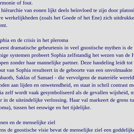
rmonie of fout.
hiërarchie van eonen lijkt deels beïnvloed te zijn door platon
e werkelijkheden (zoals het Goede of het Ene) zich uitdrukke
emt.
phia en de crisis in het pleroma
est dramatische gebeurtenis in veel gnostische mythen is de 
ge systemen probeert Sophia zelfstandig het wezen van de Ho
pen zonder haar mannelijke partner. Deze handeling leidt tot 
ut van Sophia resulteert in de geboorte van een onvolmaakte 
baoth, Saklas of Samael - die vervolgens de materiële werel
den aan lijden en onwetendheid, en staat in schril contrast m
a zelf wordt vaak gesymboliseerd als de gevallen wijsheid, m
r in de uiteindelijke verlossing. Haar val markeert de grens t
ma), tussen het eeuwige en het tijdelijke.
nen en de menselijke ziel
ns de gnostische visie bevat de menselijke ziel een goddelij