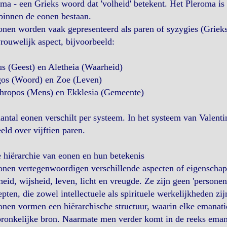
ma - een Grieks woord dat 'volheid' betekent. Het Pleroma is d
binnen de eonen bestaan.
nen worden vaak gepresenteerd als paren of syzygies (Grieks
rouwelijk aspect, bijvoorbeeld:
s (Geest) en Aletheia (Waarheid)
gos (Woord) en Zoe (Leven)
thropos (Mens) en Ekklesia (Gemeente)
antal eonen verschilt per systeem. In het systeem van Valentin
eld over vijftien paren.
 hiërarchie van eonen en hun betekenis
nen vertegenwoordigen verschillende aspecten of eigenschapp
eid, wijsheid, leven, licht en vreugde. Ze zijn geen 'persone
pten, die zowel intellectuele als spirituele werkelijkheden zij
nen vormen een hiërarchische structuur, waarin elke emanatie
ronkelijke bron. Naarmate men verder komt in de reeks emanat