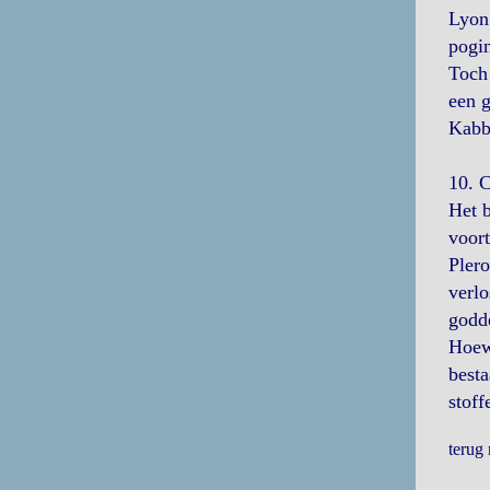
Lyon 
pogi
Toch 
een g
Kabba
10. C
Het b
voort
Plero
verlo
godde
Hoewe
besta
stoff
terug