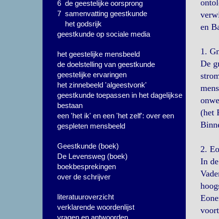
ontol
6 de geestelijke oorsprong
7 samenvatting geestkunde
verwi
het godsrijk
en Ba
geestkunde op sociale media
1. Gn
het geestelijke mensbeeld
De gn
de doelstelling van geestkunde
geestelijke ervaringen
strom
het zinnebeeld 'algeestvonk'
mens 
geestkunde toepassen in het dagelijkse
onwe
bestaan
(het 
een 'het ik' en een 'het zelf': over een
Binne
gespleten mensbeeld
Geestkunde (boek)
2. Eo
De Levensweg (boek)
In de
boekbesprekingen
Vader
over de schrijver
hoogs
literatuuroverzicht
Eonen
verklarende woordenlijst
voort
vragen en antwoorden