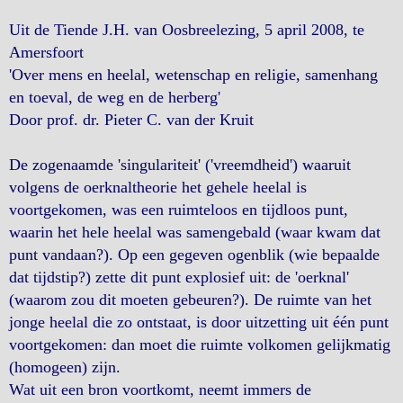
Uit de Tiende J.H. van Oosbreelezing, 5 april 2008, te
Amersfoort
'Over mens en heelal, wetenschap en religie, samenhang
en toeval, de weg en de herberg'
Door prof. dr. Pieter C. van der Kruit
De zogenaamde 'singulariteit' ('vreemdheid') waaruit
volgens de oerknaltheorie het gehele heelal is
voortgekomen, was een ruimteloos en tijdloos punt,
waarin het hele heelal was samengebald (waar kwam dat
punt vandaan?). Op een gegeven ogenblik (wie bepaalde
dat tijdstip?) zette dit punt explosief uit: de 'oerknal'
(waarom zou dit moeten gebeuren?). De ruimte van het
jonge heelal die zo ontstaat, is door uitzetting uit één punt
voortgekomen: dan moet die ruimte volkomen gelijkmatig
(homogeen) zijn.
Wat uit een bron voortkomt, neemt immers de