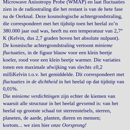
Microwave Anisotropy Probe (WMAP) en laat fluctuaties
zien in de radiostraling die het restant is van de hete fase
na de Oerknal. Deze kosmologische achtergrondstraling,
die correspondeert met het tijdstip toen het heelal zo’n
380.000 jaar oud was, heeft nu een temperatuur van 2,7°
K (Kelvin, dus 2,7 graden boven het absolute nulpunt).
De kosmische achtergrondstraling vertoont
minieme
fluctuaties
, in de figuur blauw voor een klein beetje
koeler, rood voor een klein beetje warmer. Die variaties
tonen een maximale afwijking van slechts ±0,2
milliKelvin t.o.v. het gemiddelde. Dit correspondeert met
fluctuaties in de dichtheid
in het heelal op dat tijdstip van
0,01%.
Die
minieme verdichtingen
zijn echter de kiemen van
waaruit alle structuur in het heelal gevormd is: van het
heelal op grootste schaal tot sterrenstelsels, sterren,
planeten, de aarde, planten, dieren en mensen;
kortom... we zien hier
onze Oorsprong!