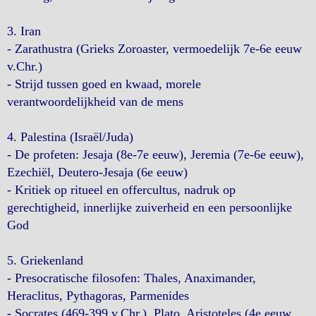
3. Iran
- Zarathustra (Grieks Zoroaster, vermoedelijk 7e-6e eeuw
v.Chr.)
- Strijd tussen goed en kwaad, morele
verantwoordelijkheid van de mens
4. Palestina (Israël/Juda)
- De profeten: Jesaja (8e-7e eeuw), Jeremia (7e-6e eeuw),
Ezechiël, Deutero-Jesaja (6e eeuw)
- Kritiek op ritueel en offercultus, nadruk op
gerechtigheid, innerlijke zuiverheid en een persoonlijke
God
5. Griekenland
- Presocratische filosofen: Thales, Anaximander,
Heraclitus, Pythagoras, Parmenides
- Socrates (469-399 v.Chr.), Plato, Aristoteles (4e eeuw