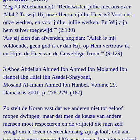
'Zeg (O Moehammad): "Redetwisten jullie met ons over
Allah? Terwijl Hij onze Heer en jullie Heer is? Voor ons
onze werken, en voor jullie, jullie werken. En Wij zijn
hem zuiver toegewijd."' (2:139)
'Als zij zich dan afwenden, zeg dan: "Allah is mij
voldoende, geen god is er dan Hij, op Hem vertrouw ik,
en Hij is de Heer van de Geweldige Troon."' (9:129)
3 Aboe Abdellah Ahmed Ibn Ahmed Ibn Mojamed Ibn
Hanbel Ibn Hilal Ibn Asadal-Shaybani,
Mosand Al-Imam Ahmed Ibn Hanbel, Volume 29,
Damascus 2001, p. 278-279. (167)
Zo stelt de Koran vast dat we anderen niet tot geloof
mogen dwingen, maar dat men de keuze van andere
mensen moet respecteren en de vrijheid die men zelf
vraagt om te leven overeenkomstig zijn geloof, ook aan
een ander moet gunnen.4 Mensen mogen hun eigen geloof