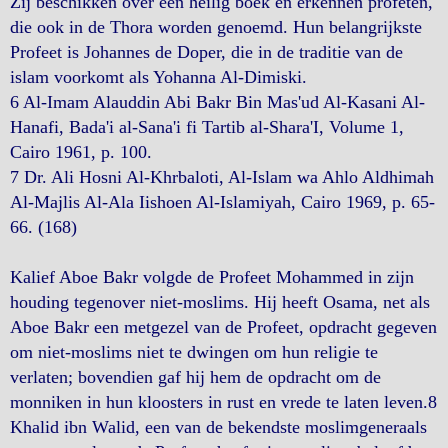
Zij beschikken over een heilig boek en erkennen profeten,
die ook in de Thora worden genoemd. Hun belangrijkste
Profeet is Johannes de Doper, die in de traditie van de
islam voorkomt als Yohanna Al-Dimiski.
6 Al-Imam Alauddin Abi Bakr Bin Mas'ud Al-Kasani Al-
Hanafi, Bada'i al-Sana'i fi Tartib al-Shara'I, Volume 1,
Cairo 1961, p. 100.
7 Dr. Ali Hosni Al-Khrbaloti, Al-Islam wa Ahlo Aldhimah
Al-Majlis Al-Ala Iishoen Al-Islamiyah, Cairo 1969, p. 65-
66. (168)
Kalief Aboe Bakr volgde de Profeet Mohammed in zijn
houding tegenover niet-moslims. Hij heeft Osama, net als
Aboe Bakr een metgezel van de Profeet, opdracht gegeven
om niet-moslims niet te dwingen om hun religie te
verlaten; bovendien gaf hij hem de opdracht om de
monniken in hun kloosters in rust en vrede te laten leven.8
Khalid ibn Walid, een van de bekendste moslimgeneraals