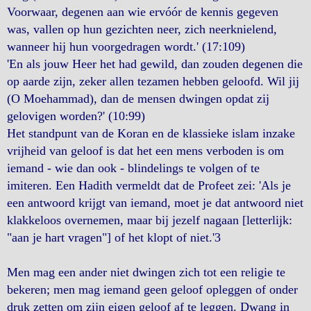
Voorwaar, degenen aan wie ervóór de kennis gegeven
was, vallen op hun gezichten neer, zich neerknielend,
wanneer hij hun voorgedragen wordt.' (17:109)
'En als jouw Heer het had gewild, dan zouden degenen die
op aarde zijn, zeker allen tezamen hebben geloofd. Wil jij
(O Moehammad), dan de mensen dwingen opdat zij
gelovigen worden?' (10:99)
Het standpunt van de Koran en de klassieke islam inzake
vrijheid van geloof is dat het een mens verboden is om
iemand - wie dan ook - blindelings te volgen of te
imiteren. Een Hadith vermeldt dat de Profeet zei: 'Als je
een antwoord krijgt van iemand, moet je dat antwoord niet
klakkeloos overnemen, maar bij jezelf nagaan [letterlijk:
"aan je hart vragen"] of het klopt of niet.'3
Men mag een ander niet dwingen zich tot een religie te
bekeren; men mag iemand geen geloof opleggen of onder
druk zetten om zijn eigen geloof af te leggen. Dwang in