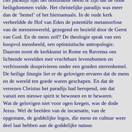
Het paradijs lijkt het dominante beeld te zijn dat de oude
heiligdommen vulde. Het christelijke paradijs was meer
dan de ‘hemel’ of het hiernamaals. In de oude kerk
verbeeldde de Hof van Eden de potentiële metamorfose
van de mensenwereld, gezegend en bezield door de Geest
van God. En de mens zelf? De theologie sprak van een
hoopvol mensbeeld, een optimistische antropologie.
Daarom toont de kerkkunst in Rome en Ravenna ons
lichtende werelden met vruchtbare levensbomen en
verfrissende dooprivieren onder een gouden sterrenhemel.
De heilige liturgie liet er de gelovigen ervaren dat de mens
en de wereld ten goede waren geschapen. En dat de
verrezen Christus het paradijs had heropend, om dat
vanuit een nieuwe spirit te bewonen en te bewaren.
Wat de gelovigen niet voor ogen kregen, was de dode
Jezus. Wel de beelden van de incarnatie, van de
opgestane, de goddelijke logos, die mens en cultuur weer
deel laat hebben aan de goddelijke natuur.