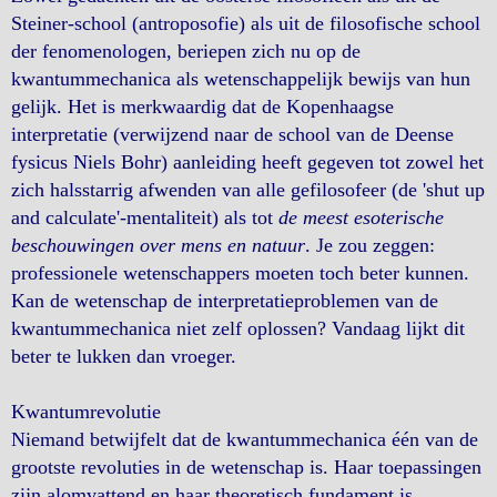
Steiner-school (antroposofie) als uit de filosofische school
der fenomenologen, beriepen zich nu op de
kwantummechanica als wetenschappelijk bewijs van hun
gelijk. Het is merkwaardig dat de Kopenhaagse
interpretatie (verwijzend naar de school van de Deense
fysicus Niels Bohr) aanleiding heeft gegeven tot zowel het
zich halsstarrig afwenden van alle gefilosofeer (de 'shut up
and calculate'-mentaliteit) als tot
de meest esoterische
beschouwingen over mens en natuur
. Je zou zeggen:
professionele wetenschappers moeten toch beter kunnen.
Kan de wetenschap de interpretatieproblemen van de
kwantummechanica niet zelf oplossen? Vandaag lijkt dit
beter te lukken dan vroeger.
Kwantumrevolutie
Niemand betwijfelt dat de kwantummechanica één van de
grootste revoluties in de wetenschap is. Haar toepassingen
zijn alomvattend en haar theoretisch fundament is