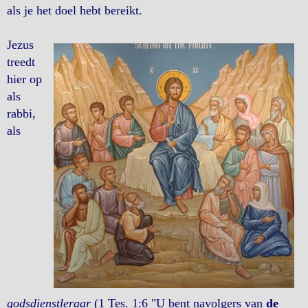
als je het doel hebt bereikt.
Jezus
treedt
hier op
als
rabbi,
als
godsdienstleraar
(1 Tes. 1:6 "U bent navolgers van
de