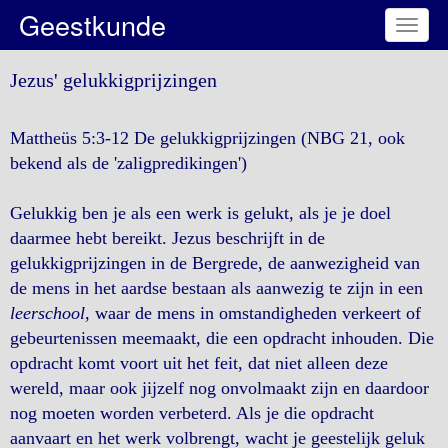
Geestkunde
Toggl
naviga
Jezus' gelukkigprijzingen
Mattheüs 5:3-12 De gelukkigprijzingen (NBG 21, ook
bekend als de 'zaligpredikingen')
Gelukkig ben je als een werk is gelukt, als je je doel
daarmee hebt bereikt. Jezus beschrijft in de
gelukkigprijzingen in de Bergrede, de aanwezigheid van
de mens in het aardse bestaan als aanwezig te zijn in een
leerschool
, waar de mens in omstandigheden verkeert of
gebeurtenissen meemaakt, die een opdracht inhouden. Die
opdracht komt voort uit het feit, dat niet alleen deze
wereld, maar ook jijzelf nog onvolmaakt zijn en daardoor
nog moeten worden verbeterd. Als je die opdracht
aanvaart en het werk volbrengt, wacht je geestelijk geluk