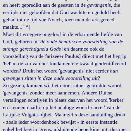
en heeft gepredikt aan de geesten in de
gevangenis
, die
eertijds niet geloofden dat God wachtte en geduld heeft
gehad tot de tijd van Noach, toen men de ark gereed
maakte..." *)
Moet dit vroegere ongeloof in de erbarmende liefde van
God, geboren uit
de oude Semitische voorstelling van de
strenge gerechtigheid Gods
[en daarmee ook de
voorstelling van de farizeeër Paulus] direct met het begrip
'hel' in de zin van het fundamentele kwaad geïdentiﬁceerd
worden? Drukt het woord 'gevangenis' niet eerder
hun
gevangen zitten in deze oude voorstelling uit
?
Zo gezien, kunnen wij het door Luther gebruikte woord
'gevangenis' zonder meer aannemen. Andere Duitse
vertalingen schrijven in plaats daarvan het woord 'kerker'
en steunen daarbij op het analoge woord 'carcer' van de
Latijnse Vulgata-bijbel. Maar zelfs deze aanduiding drukt
- zoals ieder woordenboek bewijst - in eerste instantie
enkel het begrip 'grens, afsluitende beperking' uit; dus met