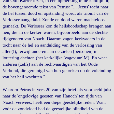
van Otto Karrer lezen, in een opmerking in de kantlijn bij
de bovengenoemde tekst van Petrus: "... Jezus' tocht naar
de hel tussen dood en opstanding wordt als triomf van de
Verlosser aangeduid. Zonde en dood waren machteloos
gemaakt. De Verlosser kon de heilsboodschap brengen aan
hen, die 'in de kerker' waren, bijvoorbeeld aan de slechte
tijdgenoten van Noach. Daarom zagen kerkvaders in de
tocht naar de hel en aanduiding van de verlossing van
allen(!), terwijl anderen aan de zielen [personen] in
loutering dachten (het kerkelijke 'vagevuur' M). En weer
anderen (zelfs) aan de rechtvaardigen van het Oude
Verbond, die gereinigd van hun gebreken op de voleinding
van het heil wachtten."
Waarom Petrus in vers 20 van zijn brief als voorbeeld juist
naar de 'ongelovige geesten van Hanoch' ten tijde van
Noach verwees, heeft een diepe geestelijke reden. Want
vóór de zondvloed had de geestelijke blindheid van de