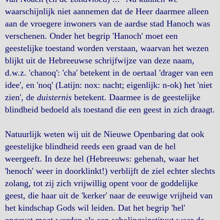
waarschijnlijk niet aannemen dat de Heer daarmee alleen
aan de vroegere inwoners van de aardse stad Hanoch was
verschenen. Onder het begrip 'Hanoch' moet een
geestelijke toestand worden verstaan, waarvan het wezen
blijkt uit de Hebreeuwse schrijfwijze van deze naam,
d.w.z. 'chanoq': 'cha' betekent in de oertaal 'drager van een
idee', en 'noq' (Latijn: nox: nacht; eigenlijk: n-ok) het 'niet
zien', de
duisternis
betekent. Daarmee is de geestelijke
blindheid bedoeld als toestand die een geest in zich draagt.
Natuurlijk weten wij uit de Nieuwe Openbaring dat ook
geestelijke blindheid reeds een graad van de hel
weergeeft. In deze hel (Hebreeuws: gehenah, waar het
'henoch' weer in doorklinkt!) verblijft de ziel echter slechts
zolang, tot zij zich vrijwillig opent voor de goddelijke
geest, die haar uit de 'kerker' naar de eeuwige vrijheid van
het kindschap Gods wil leiden. Dat het begrip 'hel'