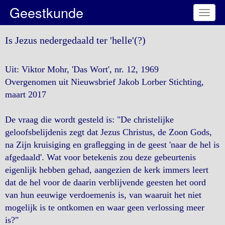
Geestkunde
Toggl
naviga
Is Jezus nedergedaald ter 'helle'(?)
Uit: Viktor Mohr, 'Das Wort', nr. 12, 1969
Overgenomen uit Nieuwsbrief Jakob Lorber Stichting,
maart 2017
De vraag die wordt gesteld is: "De christelijke
geloofsbelijdenis zegt dat Jezus Christus, de Zoon Gods,
na Zijn kruisiging en graﬂegging in de geest 'naar de hel is
afgedaald'. Wat voor betekenis zou deze gebeurtenis
eigenlijk hebben gehad, aangezien de kerk immers leert
dat de hel voor de daarin verblijvende geesten het oord
van hun eeuwige verdoemenis is, van waaruit het niet
mogelijk is te ontkomen en waar geen verlossing meer
is?"