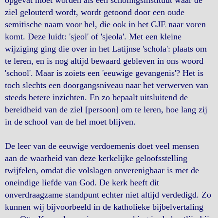
opgevat moet worden als een scholingsinstituut waar de
ziel gelouterd wordt, wordt getoond door een oude
semitische naam voor hel, die ook in het GJE naar voren
komt. Deze luidt: 'sjeol' of 'sjeola'. Met een kleine
wijziging ging die over in het Latijnse 'schola': plaats om
te leren, en is nog altijd bewaard gebleven in ons woord
'school'. Maar is zoiets een 'eeuwige gevangenis'? Het is
toch slechts een doorgangsniveau naar het verwerven van
steeds betere inzichten. En zo bepaalt uitsluitend de
bereidheid van de ziel [persoon] om te leren, hoe lang zij
in de school van de hel moet blijven.
De leer van de eeuwige verdoemenis doet veel mensen
aan de waarheid van deze kerkelijke geloofsstelling
twijfelen, omdat die volslagen onverenigbaar is met de
oneindige liefde van God. De kerk heeft dit
onverdraagzame standpunt echter niet altijd verdedigd. Zo
kunnen wij bijvoorbeeld in de katholieke bijbelvertaling