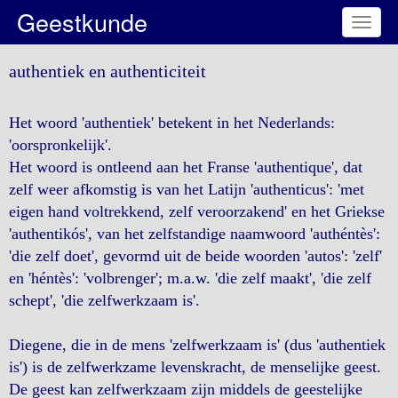
Geestkunde
Toggl
naviga
authentiek en authenticiteit
Het woord 'authentiek' betekent in het Nederlands:
'oorspronkelijk'.
Het woord is ontleend aan het Franse 'authentique', dat
zelf weer afkomstig is van het Latijn 'authenticus': 'met
eigen hand voltrekkend, zelf veroorzakend' en het Griekse
'authentikós', van het zelfstandige naamwoord 'authéntès':
'die zelf doet', gevormd uit de beide woorden 'autos': 'zelf'
en 'héntès': 'volbrenger'; m.a.w. 'die zelf maakt', 'die zelf
schept', 'die zelfwerkzaam is'.
Diegene, die in de mens 'zelfwerkzaam is' (dus 'authentiek
is') is de zelfwerkzame levenskracht, de menselijke geest.
De geest kan zelfwerkzaam zijn middels de geestelijke