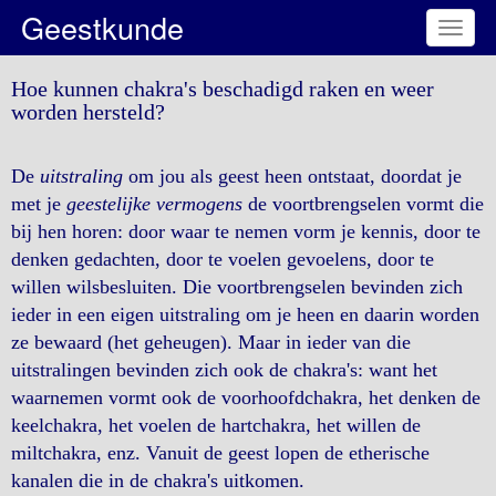
Geestkunde
Toggl
naviga
Hoe kunnen chakra's beschadigd raken en weer
worden hersteld?
De
uitstraling
om jou als geest heen ontstaat, doordat je
met je
geestelijke vermogens
de voortbrengselen vormt die
bij hen horen: door waar te nemen vorm je kennis, door te
denken gedachten, door te voelen gevoelens, door te
willen wilsbesluiten. Die voortbrengselen bevinden zich
ieder in een eigen uitstraling om je heen en daarin worden
ze bewaard (het geheugen). Maar in ieder van die
uitstralingen bevinden zich ook de chakra's: want het
waarnemen vormt ook de voorhoofdchakra, het denken de
keelchakra, het voelen de hartchakra, het willen de
miltchakra, enz. Vanuit de geest lopen de etherische
kanalen die in de chakra's uitkomen.