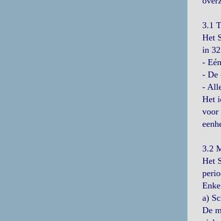
overz
3.1 
Het S
in 32
- Eén
- De 
- All
Het i
voor 
eenhe
3.2 
Het S
perio
Enkel
a) Sc
De m