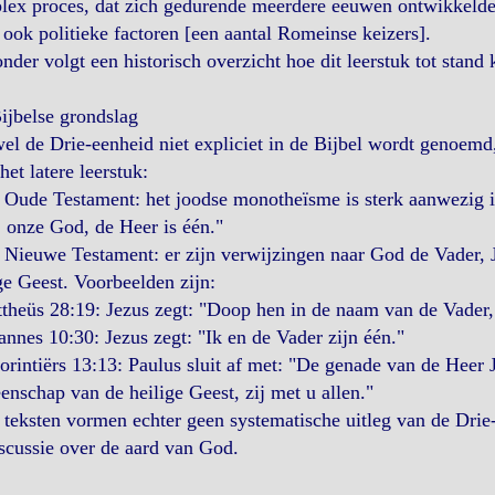
ex proces, dat zich gedurende meerdere eeuwen ontwikkelde, 
ook politieke factoren [een aantal Romeinse keizers].
nder volgt een historisch overzicht hoe dit leerstuk tot stand
ijbelse grondslag
l de Drie-eenheid niet expliciet in de Bijbel wordt genoemd, 
het latere leerstuk:
 Oude Testament: het joodse monotheïsme is sterk aanwezig 
 onze God, de Heer is één."
 Nieuwe Testament: er zijn verwijzingen naar God de Vader, 
ge Geest. Voorbeelden zijn:
theüs 28:19: Jezus zegt: "Doop hen in de naam van de Vader,
annes 10:30: Jezus zegt: "Ik en de Vader zijn één."
orintiërs 13:13: Paulus sluit af met: "De genade van de Heer 
nschap van de heilige Geest, zij met u allen."
teksten vormen echter geen systematische uitleg van de Drie-
scussie over de aard van God.