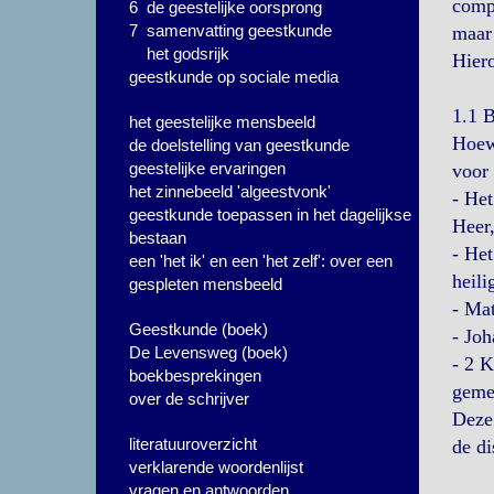
compl
6 de geestelijke oorsprong
7 samenvatting geestkunde
maar 
het godsrijk
Hiero
geestkunde op sociale media
1.1 B
het geestelijke mensbeeld
Hoewe
de doelstelling van geestkunde
geestelijke ervaringen
voor 
het zinnebeeld 'algeestvonk'
- Het
geestkunde toepassen in het dagelijkse
Heer,
bestaan
- Het
een 'het ik' en een 'het zelf': over een
heili
gespleten mensbeeld
- Mat
Geestkunde (boek)
- Joh
De Levensweg (boek)
- 2 K
boekbesprekingen
gemee
over de schrijver
Deze 
literatuuroverzicht
de di
verklarende woordenlijst
vragen en antwoorden