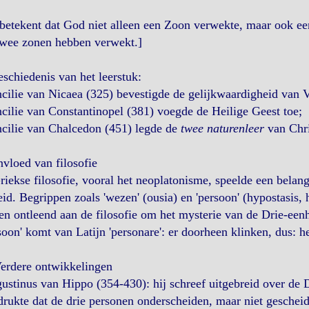
betekent dat God niet alleen een Zoon verwekte, maar ook e
twee zonen hebben verwekt.]
schiedenis van het leerstuk:
cilie van Nicaea (325) bevestigde de gelijkwaardigheid van 
cilie van Constantinopel (381) voegde de Heilige Geest toe;
cilie van Chalcedon (451) legde de
twee naturenleer
van Chri
nvloed van filosofie
iekse filosofie, vooral het neoplatonisme, speelde een belang
id. Begrippen zoals 'wezen' (ousia) en 'persoon' (hypostasis, 
n ontleend aan de filosofie om het mysterie van de Drie-eenhe
soon' komt van Latijn 'personare': er doorheen klinken, dus: h
Verdere ontwikkelingen
ustinus van Hippo (354-430): hij schreef uitgebreid over de D
rukte dat de drie personen onderscheiden, maar niet gescheid