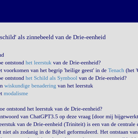
'schild' als zinnebeeld van de Drie-eenheid
ud
oe ontstond
het leerstuk
van de Drie-eenheid?
t voorkomen van het begrip 'heilige geest' in de
Tenach
(het 
oe ontstond
het Schild als Symbool
van de Drie-eenheid?
en
wiskundige benadering
van het leerstuk
et
modalisme
e ontstond het leerstuk van de Drie-eenheid?
antwoord van ChatGPT3.5 op deze vraag [door mij bijgewerkt
eerstuk van de Drie-eenheid (Triniteit) is een van de centrale
 niet als zodanig in de Bijbel geformuleerd. Het ontstaan van