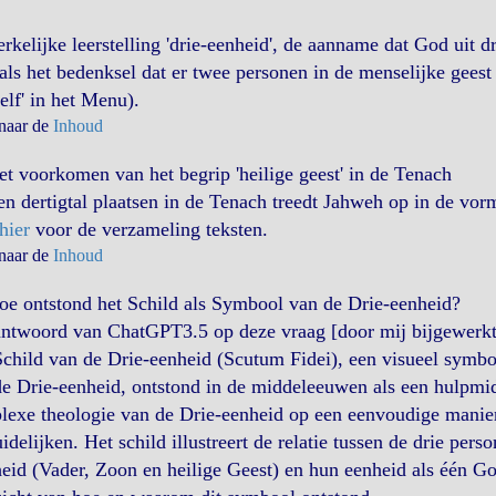
rkelijke leerstelling 'drie-eenheid', de aanname dat God uit d
als het bedenksel dat er twee personen in de menselijke geest z
zelf' in het Menu).
 naar de
Inhoud
t voorkomen van het begrip 'heilige geest' in de Tenach
n dertigtal plaatsen in de Tenach treedt Jahweh op in de vor
hier
voor de verzameling teksten.
 naar de
Inhoud
e ontstond het Schild als Symbool van de Drie-eenheid?
antwoord van ChatGPT3.5 op deze vraag [door mij bijgewerkt
child van de Drie-eenheid (Scutum Fidei), een visueel symbo
e Drie-eenheid, ontstond in de middeleeuwen als een hulpmi
exe theologie van de Drie-eenheid op een eenvoudige manier
idelijken. Het schild illustreert de relatie tussen de drie pers
id (Vader, Zoon en heilige Geest) en hun eenheid als één Go