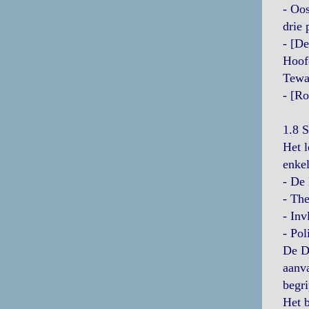
- Oos
drie 
- [De
Hoofd
Tewa
- [Ro
1.8 
Het l
enke
- De 
- The
- Inv
- Pol
De Dr
aanva
begri
Het b