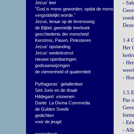
- Sab
Jezus' leer
"God is mens geworden, opdat de mens
Geest
vergoddelijkt worde."
zonde
Jezus, leraar op de levensweg
Deze 
de Bijbel, geestelijk leerboek
geschiedenis der mensheid
1.4 C
Kerstmis, Pasen, Pinksteren
Jezus' opstanding
Het C
Jezus' wederkomst
kerkv
nieuwe openbaringen
- Het
godsaanwijzingen
weer
de viereenheid of quaterniteit
- Hoe
Pythagoras' getallenleer
Sint Joris en de draak
1.5 E
Hildegard visioenen
Pas o
Dante La Divina Commedia
Geest
de Gulden Snede
formu
gedichten
voor de jeugd
- Eén
- All
gastenboek