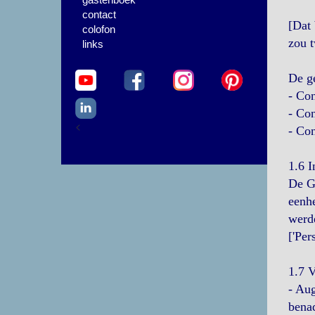
contact
[Dat 
colofon
zou 
links
De ge
- Con
- Con
<
- Con
1.6 I
De Gr
eenhe
werde
['Per
1.7 
- Aug
benad