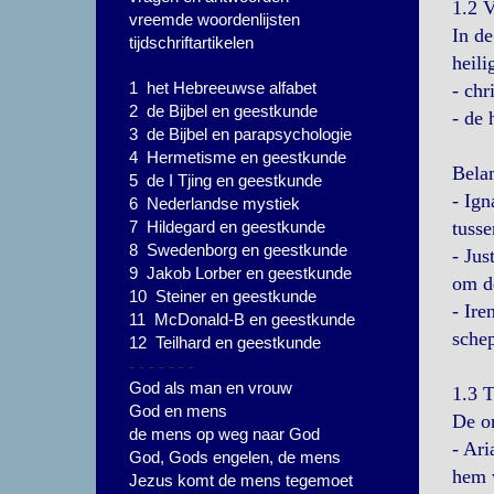
1.2 
vreemde woordenlijsten
In de
tijdschriftartikelen
heili
1 het Hebreeuwse alfabet
- chr
2 de Bijbel en geestkunde
- de 
3 de Bijbel en parapsychologie
4 Hermetisme en geestkunde
Belan
5 de I Tjing en geestkunde
- Ign
6 Nederlandse mystiek
7 Hildegard en geestkunde
tuss
8 Swedenborg en geestkunde
- Jus
9 Jakob Lorber en geestkunde
om de
10 Steiner en geestkunde
- Ire
11 McDonald-B en geestkunde
schep
12 Teilhard en geestkunde
- - - - - - -
God als man en vrouw
1.3 T
God en mens
De on
de mens op weg naar God
- Ari
God, Gods engelen, de mens
hem w
Jezus komt de mens tegemoet