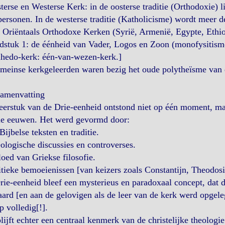
terse en Westerse Kerk: in de oosterse traditie (Orthodoxie) l
personen. In de westerse traditie (Katholicisme) wordt meer 
 Oriëntaals Orthodoxe Kerken (Syrië, Armenië, Egypte, Ethio
stuk 1: de éénheid van Vader, Logos en Zoon (monofysitisme,
hedo-kerk: één-van-wezen-kerk.]
meinse kerkgeleerden waren bezig het oude polytheïsme van 
Samenvatting
eerstuk van de Drie-eenheid ontstond niet op één moment, m
le eeuwen. Het werd gevormd door:
Bijbelse teksten en traditie.
ologische discussies en controverses.
loed van Griekse filosofie.
itieke bemoeienissen [van keizers zoals Constantijn, Theodosi
ie-eenheid bleef een mysterieus en paradoxaal concept, dat 
ard [en aan de gelovigen als de leer van de kerk werd opgeleg
p volledig[!].
lijft echter een centraal kenmerk van de christelijke theologie