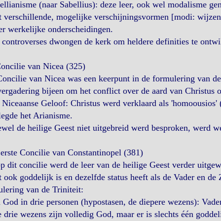
ellianisme (naar Sabellius): deze leer, ook wel modalisme ge
 verschillende, mogelijke verschijningsvormen [modi: wijzen
r werkelijke onderscheidingen.
controverses dwongen de kerk om heldere definities te ontwi
oncilie van Nicea (325)
oncilie van Nicea was een keerpunt in de formulering van de
ergadering bijeen om het conflict over de aard van Christus o
 Niceaanse Geloof: Christus werd verklaard als 'homoousios' 
legde het Arianisme.
wel de heilige Geest niet uitgebreid werd besproken, werd wel
erste Concilie van Constantinopel (381)
p dit concilie werd de leer van de heilige Geest verder uitge
 ook goddelijk is en dezelfde status heeft als de Vader en de Z
lering van de Triniteit:
 God in drie personen (hypostasen, de diepere wezens): Vader
e drie wezens zijn volledig God, maar er is slechts één goddel