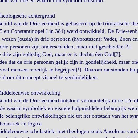
icht van hoe en waarom dit symbool ontstond.
Theologische achtergrond
child van de Drie-eenheid is gebaseerd op de trinitarische the
5 en Constantinopel I in 381) werd ontwikkeld. De Drie-eenh
 wezen (ousia) in drie personen (hypostasen): Vader, Zoon en
drie personen zijn onderscheiden, maar niet gescheiden[?].
e drie zijn volledig God, maar er is slechts één God[?].
dee dat de drie personen gelijk zijn in goddelijkheid, maar on
veel mensen moeilijk te begrijpen[!]. Daarom ontstonden hul
id om dit concept visueel te verduidelijken.
Middeleeuwse ontwikkeling
child van de Drie-eenheid ontstond vermoedelijk in de 12e o
de waarin symboliek en visuele hulpmiddelen belangrijk werden
e belangrijke ontwikkelingen die tot het ontstaan van het sym
holastiek en logica
iddeleeuwse scholastiek, met theologen zoals Anselmus van 