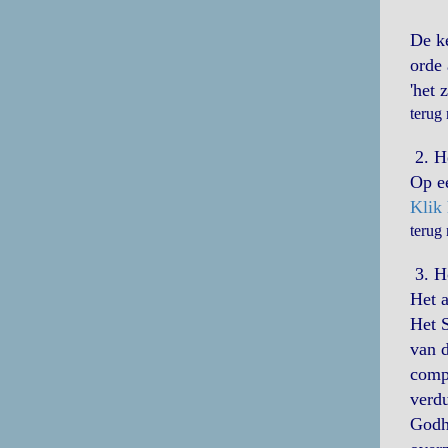
De ke
orde 
'het 
terug
2. He
Op ee
Klik 
terug
3. Ho
Het 
Het S
van d
compl
verdu
Godhe