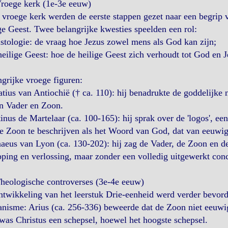
Vroege kerk (1e-3e eeuw)
 vroege kerk werden de eerste stappen gezet naar een begrip v
ge Geest. Twee belangrijke kwesties speelden een rol:
istologie: de vraag hoe Jezus zowel mens als God kan zijn;
heilige Geest: hoe de heilige Geest zich verhoudt tot God en J
grijke vroege figuren:
atius van Antiochië († ca. 110): hij benadrukte de goddelijke
en Vader en Zoon.
tinus de Martelaar (ca. 100-165): hij sprak over de 'logos', een
 Zoon te beschrijven als het Woord van God, dat van eeuwig
naeus van Lyon (ca. 130-202): hij zag de Vader, de Zoon en d
ping en verlossing, maar zonder een volledig uitgewerkt con
heologische controverses (3e-4e eeuw)
twikkeling van het leerstuk Drie-eenheid werd verder bevorde
anisme: Arius (ca. 256-336) beweerde dat de Zoon niet eeuwi
as Christus een schepsel, hoewel het hoogste schepsel.