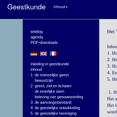
Geestkunde
Inhoud
Het 
weblog
agenda
PDF-downloads
Inho
1. H
2. He
inleiding in geestkunde
3. H
inhoud
4. E
1 de menselijke geest
5. H
bewustzijn
2 geest, ziel en lichaam
de innerlijke stem
1. Ho
beleving van gewaarwording
Het 
3 de aanvangstoestand
Het l
4 de geestelijke ontwikkeling
wordt
5 de geestelijke hereniging