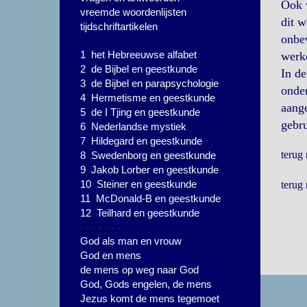
Ook w
vreemde woordenlijsten
dit w
tijdschriftartikelen
onbew
1 het Hebreeuwse alfabet
werke
2 de Bijbel en geestkunde
In de
3 de Bijbel en parapsychologie
onder
4 Hermetisme en geestkunde
aange
5 de I Tjing en geestkunde
gebru
6 Nederlandse mystiek
7 Hildegard en geestkunde
terug
8 Swedenborg en geestkunde
9 Jakob Lorber en geestkunde
10 Steiner en geestkunde
terug
11 McDonald-B en geestkunde
12 Teilhard en geestkunde
- - - - - - -
God als man en vrouw
God en mens
de mens op weg naar God
God, Gods engelen, de mens
Jezus komt de mens tegemoet