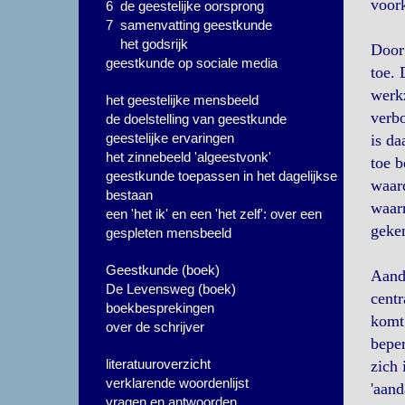
voork
6 de geestelijke oorsprong
7 samenvatting geestkunde
het godsrijk
Door 
geestkunde op sociale media
toe. 
werk
het geestelijke mensbeeld
verbo
de doelstelling van geestkunde
geestelijke ervaringen
is da
het zinnebeeld 'algeestvonk'
toe b
geestkunde toepassen in het dagelijkse
waard
bestaan
waarn
een 'het ik' en een 'het zelf': over een
geke
gespleten mensbeeld
Geestkunde (boek)
Aanda
De Levensweg (boek)
centr
boekbesprekingen
komt 
over de schrijver
beper
literatuuroverzicht
zich 
verklarende woordenlijst
'aand
vragen en antwoorden