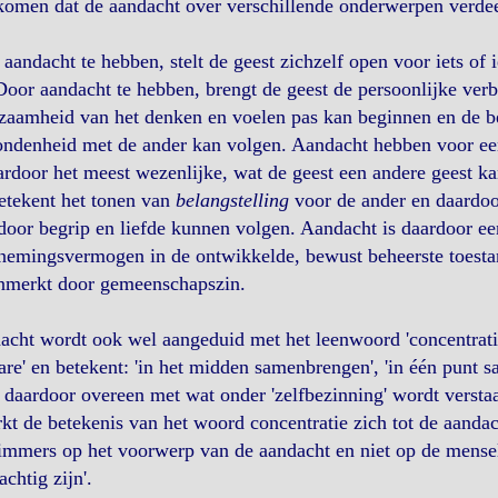
omen dat de aandacht over verschillende onderwerpen verdee
aandacht te hebben, stelt de geest zichzelf open voor iets of 
Door aandacht te hebben, brengt de geest de persoonlijke ver
zaamheid van het denken en voelen pas kan beginnen en de b
ndenheid met de ander kan volgen. Aandacht hebben voor een 
ardoor het meest wezenlijke, wat de geest een andere geest ka
etekent het tonen van
belangstelling
voor de ander en daardoo
oor begrip en liefde kunnen volgen. Aandacht is daardoor een
emingsvermogen in de ontwikkelde, bewust beheerste toestand
nmerkt door gemeenschapszin.
cht wordt ook wel aangeduid met het leenwoord 'concentratie'
are' en betekent: 'in het midden samenbrengen', 'in één punt 
daardoor overeen met wat onder 'zelfbezinning' wordt verstaan
kt de betekenis van het woord concentratie zich tot de aandac
immers op het voorwerp van de aandacht en niet op de menseli
achtig zijn'.