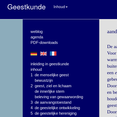
Geestkunde
Inhoud
aand
weblog
agenda
PDF-downloads
De a
Voor 
warmt
inleiding in geestkunde
buite
inhoud
een
e
1 de menselijke geest
gebeu
bewustzijn
Door 
2 geest, ziel en lichaam
de innerlijke stem
en be
beleving van gewaarwording
houde
3 de aanvangstoestand
geest
4 de geestelijke ontwikkeling
Door
5 de geestelijke hereniging