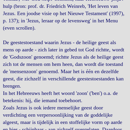
hulp (bron: prof. dr. Friedrich Weinreb, 'Het leven van
Jezus. Een joodse visie op het Nieuwe Testament' (1997),
p. 137); in 'Jezus, leraar op de levensweg' in het Menu
(even scrollen).
De geestestoestand waarin Jezus - de heilige geest als
mens op aarde - zich later in gebed tot God richtte, wordt
de 'Godszoon' genoemd; richtte Jezus als de heilige geest
zich tot de mensen om hem heen, dan wordt die toestand
de 'mensenzoon' genoemd. Maar het is één en dezelfde
geest, die zichzelf in verschillende geestestoestanden kan
brengen.
In het Hebreeuws heeft het woord 'zoon' ('ben') o.a. de
betekenis: hij, die iemand toebehoort.
Zoals Jezus is ook iedere menselijke geest door
verdichting een verpersoonlijking van de goddelijke
algeest, maar is tijdelijk in een stoffelijke vorm op aarde
en hier - schijnbaar - aan zichzelf overgelaten. Daardoor