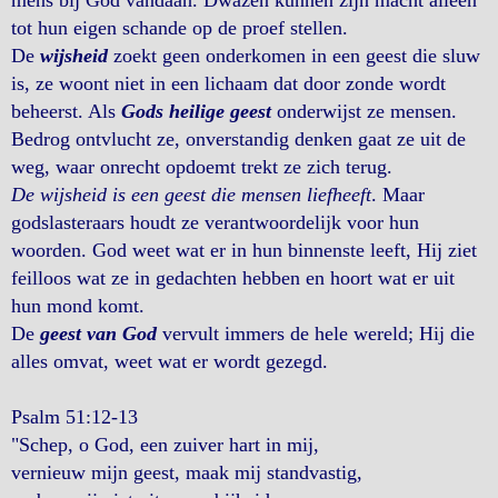
mens bij God vandaan. Dwazen kunnen zijn macht alleen
tot hun eigen schande op de proef stellen.
De
wijsheid
zoekt geen onderkomen in een geest die sluw
is, ze woont niet in een lichaam dat door zonde wordt
beheerst. Als
Gods heilige geest
onderwijst ze mensen.
Bedrog ontvlucht ze, onverstandig denken gaat ze uit de
weg, waar onrecht opdoemt trekt ze zich terug.
De wijsheid is een geest die mensen liefheeft
. Maar
godslasteraars houdt ze verantwoordelijk voor hun
woorden. God weet wat er in hun binnenste leeft, Hij ziet
feilloos wat ze in gedachten hebben en hoort wat er uit
hun mond komt.
De
geest van God
vervult immers de hele wereld; Hij die
alles omvat, weet wat er wordt gezegd.
Psalm 51:12-13
"Schep, o God, een zuiver hart in mij,
vernieuw mijn geest, maak mij standvastig,