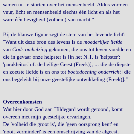
samen uit te storten over het mensenbeeld. Aldus vormen
vuur, licht en mensenbeeld slechts één licht en als het
ware één hevigheid (volheid) van macht."
Bij de blauwe figuur zegt de stem van het levende licht':
"Want uit deze bron des levens is de
moederlijke liefde
van
Gods omhelzing
gekomen, die ons tot leven voedde en
die in gevaar onze helpster is [in het N.T. is 'helpster':
'parakleitos' of: de heilige Geest (Freek)], ... die de diepste
en zoetste liefde is en ons tot
boetedoening onderricht
[die
ons begeleidt bij onze geestelijke ontwikkeling (Freek)]."
Overeenkomsten
Wat hier door God aan Hildegard wordt getoond, komt
overeen met mijn geestelijke ervaringen.
De 'volheid die groot is', die 'geen oorsprong kent' en
'nooit vermindert' is een omschrijving van de algeest,