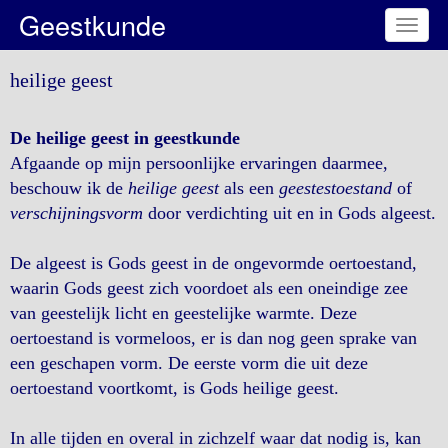
Geestkunde
Toggl
naviga
heilige geest
De heilige geest in geestkunde
Afgaande op mijn persoonlijke ervaringen daarmee,
beschouw ik de
heilige geest
als een
geestestoestand
of
verschijningsvorm
door verdichting uit en in Gods algeest.
De algeest is Gods geest in de ongevormde oertoestand,
waarin Gods geest zich voordoet als een oneindige zee
van geestelijk licht en geestelijke warmte. Deze
oertoestand is vormeloos, er is dan nog geen sprake van
een geschapen vorm. De eerste vorm die uit deze
oertoestand voortkomt, is Gods heilige geest.
In alle tijden en overal in zichzelf waar dat nodig is, kan