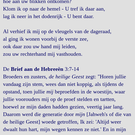
hoe aan uw blikken ontkomen?
Klom ik op naar de hemel - U tref ik daar aan,
lag ik neer in het dodenrijk - U bent daar.
Al verhief ik mij op de vleugels van de dageraad,
al ging ik wonen voorbij de verste zee,
ook daar zou uw hand mij leiden,
zou uw rechterhand mij vasthouden.
De
Brief aan de Hebreeën
3:7-14
Broeders en zusters,
de heilige Geest
zegt: "Horen jullie
vandaag zijn stem, wees dan niet koppig, als tijdens de
opstand, toen jullie
mij
beproefden in de woestijn, waar
jullie voorouders mij op de proef stelden en tartten,
hoewel ze mijn daden hadden gezien, veertig jaar lang.
Daarom werd die generatie door
mijn
[Jahweh's of die van
de heilige Geest] woede getroffen, Ik zei: 'Altijd weer
dwaalt hun hart, mijn wegen kennen ze niet.' En in mijn