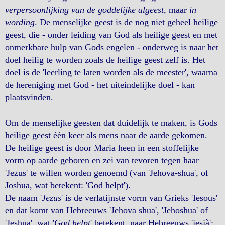
verpersoonlijking van de goddelijke algeest
, maar
in
wording
. De menselijke geest is de nog niet geheel heilige
geest, die - onder leiding van God als heilige geest en met
onmerkbare hulp van Gods engelen - onderweg is naar het
doel heilig te worden zoals de heilige geest zelf is. Het
doel is de 'leerling te laten worden als de meester', waarna
de hereniging met God - het uiteindelijke doel - kan
plaatsvinden.
Om de menselijke geesten dat duidelijk te maken, is Gods
heilige geest één keer als mens naar de aarde gekomen.
De heilige geest is door Maria heen in een stoffelijke
vorm op aarde geboren en zei van tevoren tegen haar
'Jezus' te willen worden genoemd (van 'Jehova-shua', of
Joshua, wat betekent: 'God helpt').
De naam '
Jezus
' is de verlatijnste vorm van Grieks 'Iesous'
en dat komt van Hebreeuws 'Jehova shua', 'Jehoshua' of
'Jeshua', wat '
God helpt
' betekent, naar Hebreeuws 'jesjà':