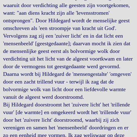
waaruit door verdichting alle geesten zijn voortgekomen,
want: "aan diens kracht zijn alle 'levensstromen'
ontsprongen". Door Hildegard wordt de menselijke geest
omschreven als 'een stroompje van kracht uit God'.
Vervolgens zag zij een 'zuiver licht' en in dat licht een
'mensenbeeld' [geestgedaante]; daarvan mocht ik zien dat
de mensenlijke geest eerst als bolvormige wolk door
verdichting uit het licht van de algeest voortkwam en later
door de vermogens tot geestgedaante werd gevormd.
Daarna wordt bij Hildegard de 'mensengestalte' 'omgeven'
door een zacht trillend vuur - terwijl ik zag dat de
bolvormige wolk van licht door een liefdevolle warmte
vanuit de algeest werd doorstroomd.
Bij Hildegard doorstroomt het 'zuivere licht' het 'trillende
vuur' [de warmte] en omgekeerd wordt het 'trillende vuur'
door het 'zuivere licht' doorstroomd, waarbij zij zich
verenigen en samen het 'mensenbeeld' doordringen en er
zo een eenheid mee vormen. Ik zag weliswaar op deze