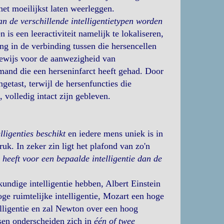
et moeilijkst laten weerleggen.
van de verschillende intelligentietypen worden
n is een leeractiviteit namelijk te lokaliseren,
ng in de verbinding tussen die hersencellen
t bewijs voor de aanwezigheid van
emand die een herseninfarct heeft gehad. Door
ngetast, terwijl de hersenfuncties die
, volledig intact zijn gebleven.
ligenties beschikt
en iedere mens uniek is in
uk. In zeker zin ligt het plafond van zo'n
heeft voor een bepaalde intelligentie dan de
ndige intelligentie hebben, Albert Einstein
ge ruimtelijke intelligentie, Mozart een hoge
elligentie en zal Newton over een hoog
sen onderscheiden zich in
één of twee