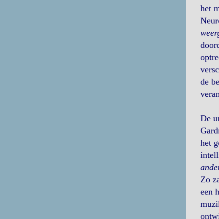
het m
Neur
weerg
doord
optre
versc
de be
veran
De un
Gardn
het g
intel
ande
Zo za
een h
muzik
ontwi