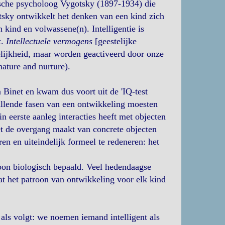
ische psycholoog Vygotsky (1897-1934) die
tsky ontwikkelt het denken van een kind zich
n kind en volwassene(n). Intelligentie is
t.
Intellectuele vermogens
[geestelijke
lijkheid, maar worden geactiveerd door onze
nature and nurture).
 Binet en kwam dus voort uit de 'IQ-test
schillende fasen van een ontwikkeling moesten
 eerste aanleg interacties heeft met objecten
et de overgang maakt van concrete objecten
en en uiteindelijk formeel te redeneren: het
roon biologisch bepaald. Veel hedendaagse
at het patroon van ontwikkeling voor elk kind
 als volgt: we noemen iemand intelligent als