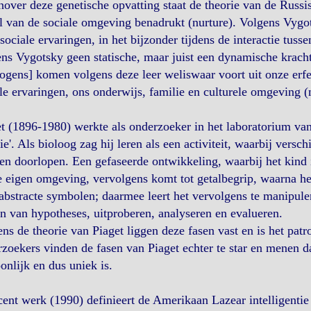
over deze genetische opvatting staat de theorie van de Russ
l van de sociale omgeving benadrukt (nurture). Volgens Vygo
sociale ervaringen, in het bijzonder tijdens de interactie tusse
ns Vygotsky geen statische, maar juist een dynamische krach
gens] komen volgens deze leer weliswaar voort uit onze erfe
le ervaringen, ons onderwijs, familie en culturele omgeving (
t (1896-1980) werkte als onderzoeker in het laboratorium van
tie'. Als bioloog zag hij leren als een activiteit, waarbij ver
n doorlopen. Een gefaseerde ontwikkeling, waarbij het kind in
e eigen omgeving, vervolgens komt tot getalbegrip, waarna h
abstracte symbolen; daarmee leert het vervolgens te manipuler
en van hypotheses, uitproberen, analyseren en evalueren.
ns de theorie van Piaget liggen deze fasen vast en is het pat
zoekers vinden de fasen van Piaget echter te star en menen d
onlijk en dus uniek is.
cent werk (1990) definieert de Amerikaan Lazear intelligentie