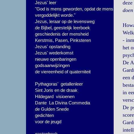
deze
Jezus' leer
"God is mens geworden, opdat de mens
doen 
vergoddelijkt worde."
Jezus, leraar op de levensweg
Howa
de Bijbel, geestelijk leerboek
Welke
geschiedenis der mensheid
- inm
Kerstmis, Pasen, Pinksteren
Jezus' opstanding
het o
Jezus' wederkomst
psych
nieuwe openbaringen
De A
godsaanwijzingen
Gardn
de viereenheid of quaterniteit
een d
Pythagoras' getallenleer
besta
Sint Joris en de draak
in ee
Hildegard visioenen
versc
Dante La Divina Commedia
De ps
de Gulden Snede
score
gedichten
voor de jeugd
Gardn
intel
gastenboek