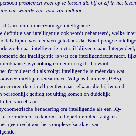
 persoon
problemen weet op te lossen die hij of zij in het leve
die van waarde zijn voor zijn cultuur
.
rd Gardner en meervoudige intelligentie
 definitie van intelligentie ook wordt gehanteerd, welke inte
iddels bijna twee eeuwen geleden - dat Binet poogde intellige
nderzoek naar intelligentie niet stil blijven staan. Integendee
ometrie dat intelligentie is wat een intelligentietest meet, lijk
merikaanse psycholoog en neuroloog dr. Howard
er formuleert dit als volgt: Intelligentie is méér dan wat
oorsnee intelligentietest meet. Volgens Gardner (1985)
an er meerdere intelligenties naast elkaar, die bij iemand
n persoonlijk gedrag tot uiting komen en duidelijk
hillen van elkaar.
ychometrische benadering om intelligentie als een IQ-
 te formuleren, is dan ook te beperkt en doet volgens
er geen recht aan het complexe karakter van
ligentie.