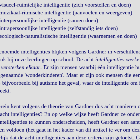
visueel-ruimtelijke intelligentie (zich voorstellen en doen)
muzikaal-ritmische intelligentie (aanvoelen en weergeven)
interpersoonlijke intelligentie (samen doen)
intrapersoonlijke intelligentie (zelfstandig iets doen)
ecologisch-naturalistische intelligentie (waarnemen en doen)
noemde intelligenties blijken volgens Gardner in verschille
ok bij onze leerlingen op school. De acht
intelligenties werk
 versterken elkaar
. Er zijn mensen waarbij één intelligentie 
genaamde 'wonderkinderen'. Maar er zijn ook mensen die een i
s bijvoorbeeld bij autisme het geval, waar de intelligentie om i
eekt.
brein kent volgens de theorie van Gardner dus acht manieren
acht intelligenties? En op welke wijze heeft Gardner ze onde
telligenties te kunnen onderscheiden, heeft Gardner een aantal
n voldoen (het gaat in het kader van dit artikel te ver om dez
lijk dat de acht intelligenties aan deze criteria zijn getoetst.