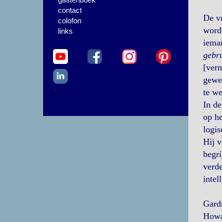
contact
De vr
colofon
word
links
ieman
gebru
[verm
gewer
<
te we
In de
op he
logis
Hij v
begri
verde
intel
Gardn
Howar