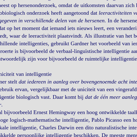
eest op hersenonderzoek, omdat de uitkomsten daarvan zich h
obiologisch onderzoek heeft aangetoond dat
leeractiviteiten 
egeven in verschillende delen van de hersenen
. In de hersene
at op het moment dat iemand iets nieuws leert, een veranderi
edt, waar de leeractiviteit plaatsvindt. Als illustratie van he
hillende intelligenties, gebruikt Gardner het voorbeeld van i
roerte is bijvoorbeeld de verbaal-linguïstische intelligentie aa
twoordelijk zijn voor bijvoorbeeld de ruimtelijke intelligentie
iciteit van intelligentie
er stelt
dat iedereen in aanleg over bovengenoemde acht intel
ebruik ervan, vergelijkbaar met de uniciteit van een vingerafdr
ligentie biologisch vast. Daar komt bij
dat de één meer aanleg 
r
.
l bijvoorbeeld Ernest Hemingway een hoog ontwikkelde taalku
oge logisch-mathematische intelligentie, Pablo Picasso een ho
ale intelligentie, Charles Darwin een dito naturalistische int
kkelde persoonlijke intelligentie beschikken. De meeste men