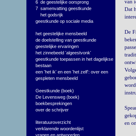
van i
6 de geestelijke oorsprong
7 samenvatting geestkunde
Dat h
het godsrijk
inter
geestkunde op sociale media
De Fr
het geestelijke mensbeeld
beken
de doelstelling van geestkunde
geestelijke ervaringen
passe
het zinnebeeld 'algeestvonk'
tradi
geestkunde toepassen in het dagelijkse
ontw
bestaan
Volge
een 'het ik' en een 'het zelf': over een
gebo
gespleten mensbeeld
worde
Geestkunde (boek)
instr
De Levensweg (boek)
boekbesprekingen
Spea
over de schrijver
gekop
literatuuroverzicht
en on
verklarende woordenlijst
vragen en antwoorden