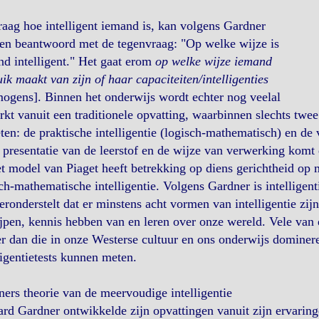
aag hoe intelligent iemand is, kan volgens Gardner
en beantwoord met de tegenvraag: "Op welke wijze is
d intelligent." Het gaat erom
op welke wijze iemand
ik maakt van zijn of haar capaciteiten/intelligenties
ogens]. Binnen het onderwijs wordt echter nog veelal
kt vanuit een traditionele opvatting, waarbinnen slechts twee 
ten: de praktische intelligentie (logisch-mathematisch) en de v
 presentatie van de leerstof en de wijze van verwerking komt 
t model van Piaget heeft betrekking op diens gerichtheid op
ch-mathematische intelligentie. Volgens Gardner is intelligenti
eronderstelt dat er minstens acht vormen van intelligentie zi
jpen, kennis hebben van en leren over onze wereld. Vele van
r dan die in onze Westerse cultuur en ons onderwijs dominere
ligentietests kunnen meten.
ers theorie van de meervoudige intelligentie
d Gardner ontwikkelde zijn opvattingen vanuit zijn ervaringe