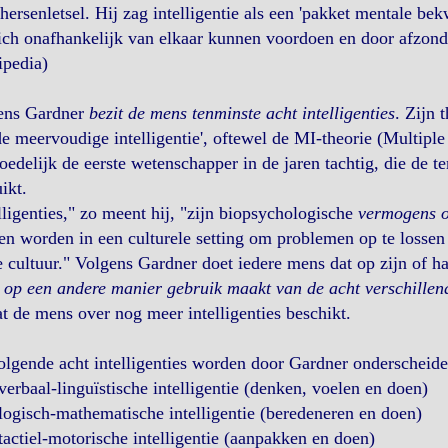
hersenletsel. Hij zag intelligentie als een 'pakket mentale b
ich onafhankelijk van elkaar kunnen voordoen en door afzond
ipedia)
ens Gardner
bezit de mens tenminste acht intelligenties
. Zijn 
e meervoudige intelligentie', oftewel de MI-theorie (Multiple
edelijk de eerste wetenschapper in de jaren tachtig, die de t
ikt.
lligenties," zo meent hij, "zijn biopsychologische
vermogens o
n worden in een culturele setting om problemen op te lossen 
e cultuur." Volgens Gardner doet iedere mens dat op zijn of 
op een andere manier gebruik maakt van de acht verschillende
at de mens over nog meer intelligenties beschikt.
lgende acht intelligenties worden door Gardner onderscheide
verbaal-linguïstische intelligentie (denken, voelen en doen)
logisch-mathematische intelligentie (beredeneren en doen)
tactiel-motorische intelligentie (aanpakken en doen)