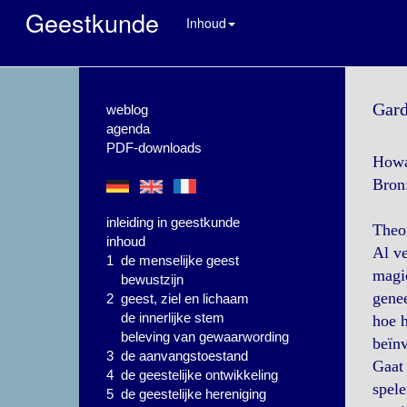
Geestkunde
Inhoud
Gard
weblog
agenda
PDF-downloads
Howar
Bron
inleiding in geestkunde
Theor
inhoud
Al ve
1 de menselijke geest
magie
bewustzijn
genee
2 geest, ziel en lichaam
de innerlijke stem
hoe h
beleving van gewaarwording
beïn
3 de aanvangstoestand
Gaat 
4 de geestelijke ontwikkeling
spele
5 de geestelijke hereniging