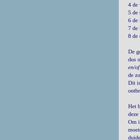
4 de 
5 de 
6 de 
7 de 
8 de 
De ge
dus o
en/of
de zo
Dit i
ontbr
Het 
deze 
Om in
moete
duide