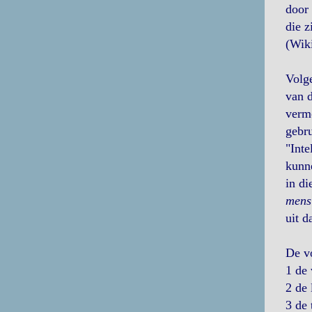
door 
die z
(Wik
Volg
van d
vermo
gebru
"Inte
kunne
in di
mens 
uit d
De vo
1 de 
2 de 
3 de 