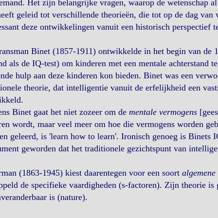
emand. Het zijn belangrijke vragen, waarop de wetenschap al
eeft geleid tot verschillende theorieën, die tot op de dag van 
essant deze ontwikkelingen vanuit een historisch perspectief t
ansman Binet (1857-1911) ontwikkelde in het begin van de 19
d als de IQ-test) om kinderen met een mentale achterstand te
nde hulp aan deze kinderen kon bieden. Binet was een verwoe
tionele theorie, dat intelligentie vanuit de erfelijkheid een v
ikkeld.
ns Binet gaat het niet zozeer om de
mentale vermogens
[gees
ren wordt, maar veel meer om hoe die vermogens worden geb
n geleerd, is 'learn how to learn'. Ironisch genoeg is Binets I
ument geworden dat het traditionele gezichtspunt van intelligen
rman (1863-1945) kiest daarentegen voor een soort
algemene i
peld de specifieke vaardigheden (s-factoren). Zijn theorie is g
veranderbaar is (nature).