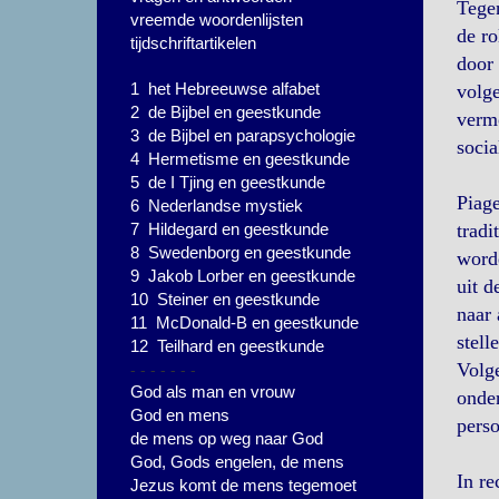
Tegen
vreemde woordenlijsten
de ro
tijdschriftartikelen
door 
1 het Hebreeuwse alfabet
volge
2 de Bijbel en geestkunde
vermo
3 de Bijbel en parapsychologie
socia
4 Hermetisme en geestkunde
5 de I Tjing en geestkunde
Piage
6 Nederlandse mystiek
7 Hildegard en geestkunde
tradi
8 Swedenborg en geestkunde
worde
9 Jakob Lorber en geestkunde
uit d
10 Steiner en geestkunde
naar 
11 McDonald-B en geestkunde
stell
12 Teilhard en geestkunde
- - - - - - -
Volge
God als man en vrouw
onder
God en mens
perso
de mens op weg naar God
God, Gods engelen, de mens
In re
Jezus komt de mens tegemoet