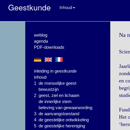
Geestkunde
Inhoud
Na n
weblog
agenda
PDF-downloads
Scie
Jaarl
inleiding in geestkunde
zond
inhoud
en co
1 de menselijke geest
begri
bewustzijn
studi
2 geest, ziel en lichaam
de innerlijke stem
beleving van gewaarwording
Fund
3 de aanvangstoestand
Het 
4 de geestelijke ontwikkeling
‘hers
5 de geestelijke hereniging