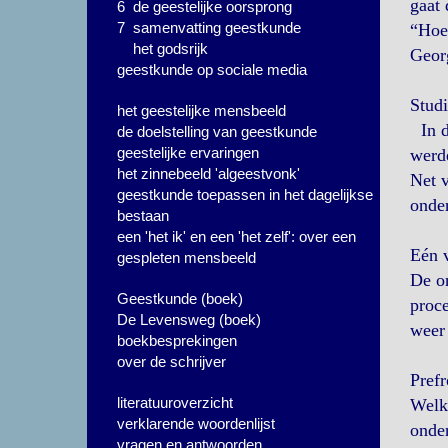
gaat 
6 de geestelijke oorsprong
7 samenvatting geestkunde
“Hoe 
het godsrijk
Georg
geestkunde op sociale media
Studi
het geestelijke mensbeeld
In d
de doelstelling van geestkunde
geestelijke ervaringen
werde
het zinnebeeld 'algeestvonk'
Net v
geestkunde toepassen in het dagelijkse
onder
bestaan
een 'het ik' en een 'het zelf': over een
Eén 
gespleten mensbeeld
De on
Geestkunde (boek)
proce
De Levensweg (boek)
weer 
boekbesprekingen
over de schrijver
Prefr
literatuuroverzicht
Welke
verklarende woordenlijst
onder
vragen en antwoorden