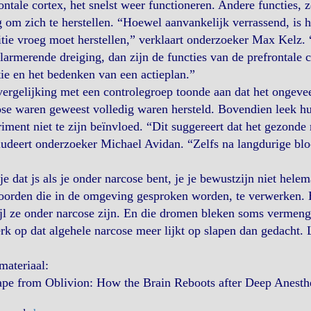
ontale cortex, het snelst weer functioneren. Andere functies, 
 om zich te herstellen. “Hoewel aanvankelijk verrassend, is h
tie vroeg moet herstellen,” verklaart onderzoeker Max Kelz.
larmerende dreiging, dan zijn de functies van de prefrontale c
tie en het bedenken van een actieplan.”
ergelijking met een controlegroep toonde aan dat het ongeve
se waren geweest volledig waren hersteld. Bovendien leek hu
iment niet te zijn beïnvloed. “Dit suggereert dat het gezonde 
udeert onderzoeker Michael Avidan. “Zelfs na langdurige bloo
je dat js als je onder narcose bent, je je bewustzijn niet helem
oorden die in de omgeving gesproken worden, te verwerken. 
jl ze onder narcose zijn. En die dromen bleken soms vermengd 
erk op dat algehele narcose meer lijkt op slapen dan gedacht. 
materiaal:
ape from Oblivion: How the Brain Reboots after Deep Anesth