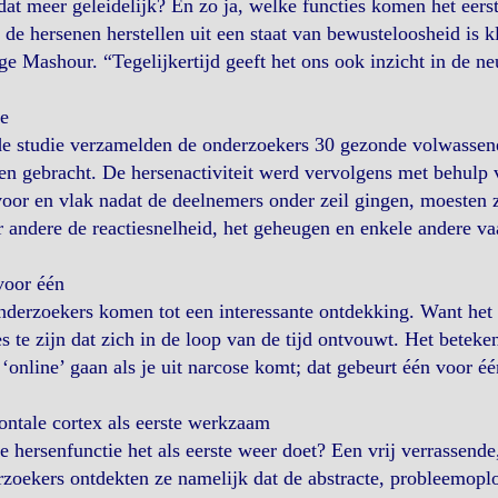
dat meer geleidelijk? En zo ja, welke functies komen het eerst
de hersenen herstellen uit een staat van bewusteloosheid is kl
e Mashour. “Tegelijkertijd geeft het ons ook inzicht in de ne
e
e studie verzamelden de onderzoekers 30 gezonde volwassene
n gebracht. De hersenactiviteit werd vervolgens met behulp 
oor en vlak nadat de deelnemers onder zeil gingen, moesten z
 andere de reactiesnelheid, het geheugen en enkele andere v
voor één
derzoekers komen tot een interessante ontdekking. Want het h
s te zijn dat zich in de loop van de tijd ontvouwt. Het betekent
‘online’ gaan als je uit narcose komt; dat gebeurt één voor éé
ontale cortex als eerste werkzaam
 hersenfunctie het als eerste weer doet? Een vrij verrassende,
zoekers ontdekten ze namelijk dat de abstracte, probleemoplo