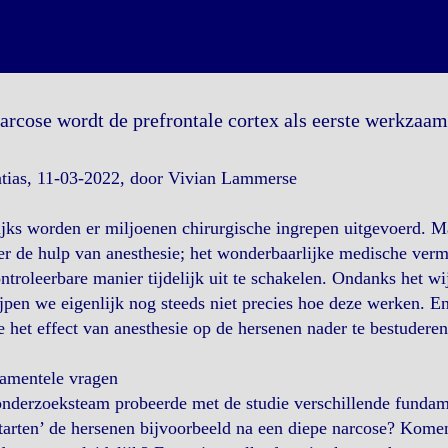
arcose wordt de prefrontale cortex als eerste werkzaam
ntias, 11-03-2022, door Vivian Lammerse
ijks worden er miljoenen chirurgische ingrepen uitgevoerd. M
er de hulp van anesthesie; het wonderbaarlijke medische ver
ntroleerbare manier tijdelijk uit te schakelen. Ondanks het w
jpen we eigenlijk nog steeds niet precies hoe deze werken. E
e het effect van anesthesie op de hersenen nader te bestuderen
amentele vragen
onderzoeksteam probeerde met de studie verschillende funda
tarten’ de hersenen bijvoorbeeld na een diepe narcose? Komen 