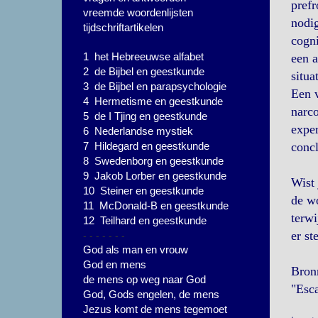
prefr
vreemde woordenlijsten
nodig
tijdschriftartikelen
cogni
1 het Hebreeuwse alfabet
een a
2 de Bijbel en geestkunde
situa
3 de Bijbel en parapsychologie
Een v
4 Hermetisme en geestkunde
narco
5 de I Tjing en geestkunde
exper
6 Nederlandse mystiek
7 Hildegard en geestkunde
concl
8 Swedenborg en geestkunde
9 Jakob Lorber en geestkunde
Wist 
10 Steiner en geestkunde
de w
11 McDonald-B en geestkunde
terwi
12 Teilhard en geestkunde
- - - - - - -
er st
God als man en vrouw
God en mens
Bron
de mens op weg naar God
"Esc
God, Gods engelen, de mens
Jezus komt de mens tegemoet