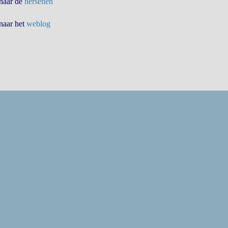
 naar de
hersenen
 naar het
weblog