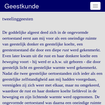
Geestkunde
Toggl
naviga
tweelinggeesten
De goddelijke algeest deed zich in de ongevormde
oertoestand eerst aan mij voor als een oneindige ruimte
van geestelijk donker en geestelijke koelte, een
geestestoestand die door een diepe
rust
werd gekenmerkt.
Even later kwam uit die rust en haar donkere koelte een
beweging
voort - hij werd er a.h.w. uit geboren - die door
geestelijk licht en geestelijke warmte werd gekenmerkt.
Nadat die twee geestelijke oertoestanden zich ieder als een
geestelijke zelfstandigheid aan mij hadden voorgedaan,
verenigden zij zich weer met elkaar, maar nu omgekeerd,
waardoor de rust en haar donkere koelte liefdevol in de
beweging en zijn lichtende warmte werd opgenomen. De
ongevormde oertoestand was daarna een oneindige ruimte