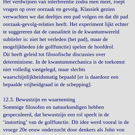
Het verdwijnen van interferentie zodra men meet, roept
vragen op over oorzaak en gevolg. Klassiek gezien
verwachten we dat deeltjes een pad volgen en dat dit pad
oorzaak-gevolg-relaties heeft. Het experiment lijkt echter
te suggereren dat de causaliteit in de kwantumwereld
subtieler is: niet het verleden (het pad), maar de
mogelijkheden (de golf­functie) spelen de hoofdrol.
Dit heeft geleid tot filosofische discussies over
determinisme. In de kwantummechanica is de toekomst
niet volledig vastgelegd, maar slechts
waarschijnlijkheidsmatig bepaald [er is daardoor een
bepaalde vrijheidgraad in de schepping].
12.3. Bewustzijn en waarneming
Sommige filosofen en natuurkundigen hebben
gespeculeerd, dat bewustzijn een rol speelt in de
‘instorting’ van de golf­functie. Dit idee werd vooral in de
vroege 20e eeuw onderzocht door denkers als John von