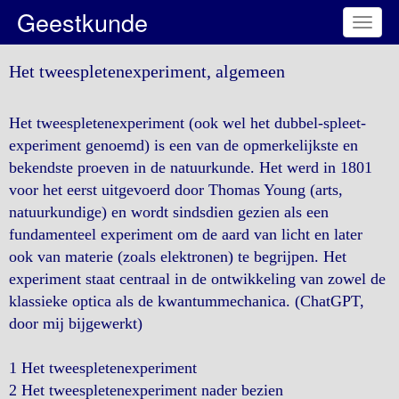
Geestkunde
Toggl
naviga
Het tweespletenexperiment, algemeen
Het tweespletenexperiment (ook wel het dubbel-spleet-
experiment genoemd) is een van de opmerkelijkste en
bekendste proeven in de natuurkunde. Het werd in 1801
voor het eerst uitgevoerd door Thomas Young (arts,
natuurkundige) en wordt sindsdien gezien als een
fundamenteel experiment om de aard van licht en later
ook van materie (zoals elektronen) te begrijpen. Het
experiment staat centraal in de ontwikkeling van zowel de
klassieke optica als de kwantummechanica. (ChatGPT,
door mij bijgewerkt)
1 Het tweespletenexperiment
2 Het tweespletenexperiment nader bezien