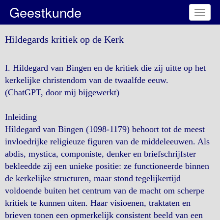
Geestkunde
Toggl
naviga
Hildegards kritiek op de Kerk
I. Hildegard van Bingen en de kritiek die zij uitte op het
kerkelijke christendom van de twaalfde eeuw.
(ChatGPT, door mij bijgewerkt)
Inleiding
Hildegard van Bingen (1098-1179) behoort tot de meest
invloedrijke religieuze figuren van de middeleeuwen. Als
abdis, mystica, componiste, denker en briefschrijfster
bekleedde zij een unieke positie: ze functioneerde binnen
de kerkelijke structuren, maar stond tegelijkertijd
voldoende buiten het centrum van de macht om scherpe
kritiek te kunnen uiten. Haar visioenen, traktaten en
brieven tonen een opmerkelijk consistent beeld van een