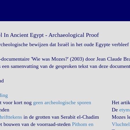
el In Ancient Egypt - Archaeological Proof
cheologische bewijzen dat Israël in het oude Egypte verbleef
documentaire 'Wie was Mozes?' (2003) door Jean Claude Br
s een samenvatting van de gesproken tekst van deze document
ud
ding
t voor kort nog
geen archeologische sporen
Het arti
nden
De
etym
hrifttekens
in de grotten van Serabit el-Chadim
Mozes l
et bouwen van de voorraad-steden
Pithom en
Vluchtel