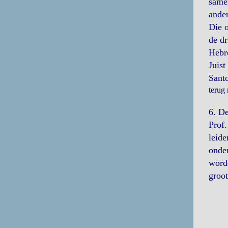
samen
ander
Die o
de dr
Hebr
Juist
Santo
terug
6. D
Prof.
leide
onder
word
groot