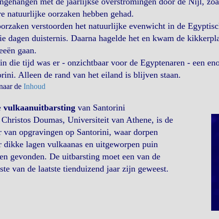
gehangen met de jaarlijkse overstromingen door de Nijl, zoal
e natuurlijke oorzaken hebben gehad.
orzaken verstoorden het natuurlijke evenwicht in de Egyptische
ie dagen duisternis. Daarna hagelde het en kwam de kikkerplaa
eeën gaan.
 in die tijd was er - onzichtbaar voor de Egyptenaren - een e
rini. Alleen de rand van het eiland is blijven staan.
 naar de
Inhoud
e
vulkaanuitbarsting
van Santorini
 Christos Doumas, Universiteit van Athene, is de
r van opgravingen op Santorini, waar dorpen
 dikke lagen vulkaanas en uitgeworpen puin
en gevonden. De uitbarsting moet een van de
ste van de laatste tienduizend jaar zijn geweest.