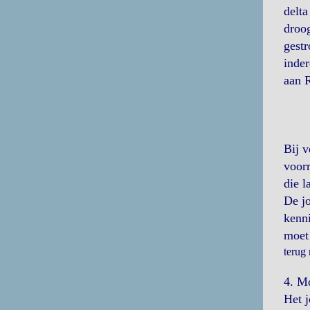
delta
droog
gest
inder
aan 
Bij v
voorr
die l
De jo
kenni
moet 
terug
4. M
Het j