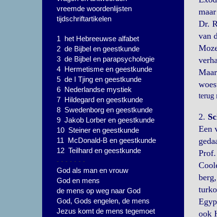
vreemde woordenlijsten
maar 
tijdschriftartikelen
Dr. R
van d
1 het Hebreeuwse alfabet
Mozes
2 de Bijbel en geestkunde
3 de Bijbel en parapsychologie
verha
4 Hermetisme en geestkunde
Maar 
5 de I Tjing en geestkunde
woest
6 Nederlandse mystiek
terug
7 Hildegard en geestkunde
8 Swedenborg en geestkunde
2.
Sc
9 Jakob Lorber en geestkunde
Een 
10 Steiner en geestkunde
11 McDonald-B en geestkunde
gedaa
12 Teilhard en geestkunde
Prof
- - - - - - -
Coole
God als man en vrouw
berg,
God en mens
turk
de mens op weg naar God
God, Gods engelen, de mens
Egyp
Jezus komt de mens tegemoet
ook H