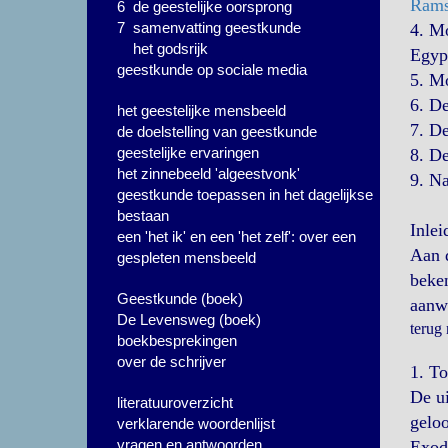
Rams
6 de geestelijke oorsprong
7 samenvatting geestkunde
4. M
het godsrijk
Egyp
geestkunde op sociale media
5. M
6. D
het geestelijke mensbeeld
7. D
de doelstelling van geestkunde
geestelijke ervaringen
8. D
het zinnebeeld 'algeestvonk'
9. Na
geestkunde toepassen in het dagelijkse
bestaan
Inlei
een 'het ik' en een 'het zelf': over een
Aan d
gespleten mensbeeld
beken
Geestkunde (boek)
aanwe
De Levensweg (boek)
terug
boekbesprekingen
over de schrijver
1. To
De ui
literatuuroverzicht
geloo
verklarende woordenlijst
vragen en antwoorden
Exodu