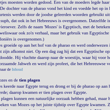
tjes moesten worden gedood. Een van de moeders legde haar j
 De dochter van de pharao vond het kind en voedde het op in h
rtenis werden door de joodse geleerden woorden gebruikt uit
': suph, dat ook in het Hebreeuws is overgenomen. Datzelfde i
vieroever. Zelfs de naam 'Mozes' is Egyptisch, met de betekeni
eliswaar ook zo'n verhaal, maar het gebruik van Egyptische w
loniërs is overgenomen.)
 groeide op aan het hof van de pharao en werd onderwezen i
t zijn afkomst niet. Op een dag zag hij dat een Egyptische o
oodde. Hij vluchtte daarop naar de woestijn, waar hij voor 
rzaamde Jahweh en werd zijn profeet, die het Hebreeuwse vol
 naar de
Inhoud
ozes en de
tien plagen
 keerde naar Egypte terug en drong er bij de pharao op aan 
erde; daarop kwamen er tien plagen over Egypte.
plagen kunnen een natuurlijke oorzaak hebben gehad, maar he
eken van Mozes op het juiste tijdstip over Egypte kwamen. 