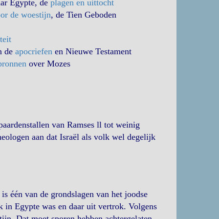
aar Egypte, de
plagen en uittocht
or de woestijn
, de Tien Geboden
g
teit
n de
apocriefen
en Nieuwe Testament
bronnen
over Mozes
paardenstallen van Ramses ll tot weinig
eologen aan dat Israël als volk wel degelijk
 is één van de grondslagen van het joodse
k in Egypte was en daar uit vertrok. Volgens
ijn. Dat moet sporen hebben achtergelaten,