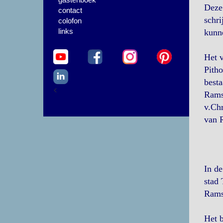
Deze 
contact
schri
colofon
links
kunn
Het v
Pith
besta
<
Ramse
v.Chr
van 
In de
stad 
Ramse
Het b