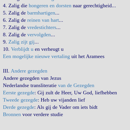
4. Zalig die
hongeren en dorsten
naar gerechtigheid...
5. Zalig de
barmhartigen
...
6. Zalig de
reinen van hart
...
7. Zalig de
vredestichters
...
8. Zalig de
vervolgden
...
9.
Zalig zijt gij
...
10.
Verblijdt u
en verheugt u
Een mogelijke nieuwe vertaling
uit het Aramees
III.
Andere gezegden
Andere gezegden van Jezus
Nederlandse transliteratie
van de Gezegden
Eerste gezegde
: Gij zult de Heer, Uw God, liefhebben
Tweede gezegde
: Heb uw vijanden lief
Derde gezegde
: Als gij de Vader om iets bidt
Bronnen
voor verdere studie