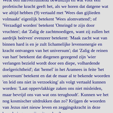
Welk een hartverruimend bewustzijn en wat voor een
profetische kracht geeft het, als we horen dat datgene wat
we altijd hebben (9) vertaald met 'Wees dan gijlieden
volmaakt' eigenlijk betekent 'Wees alomvattend'; of
'Verzadigd worden' betekent 'Omringd te zijn door
vruchten'; dat 'Zalig de zachtmoedigen, want zij zullen het
aardrijk beërven' evenzeer betekent: 'Maak zacht wat van
binnen hard is en je zult lichamelijke levensenergie en
kracht ontvangen van het universum'; dat 'Zalig de reinen
van hart' betekent dat diegenen gezegend zijn 'wier
verlangen bezield wordt door een diepe, volhardende
doelgerichtheid'; dat 'hemel' in het Aramees in feite 'het
universum' betekent en dat de maar al te bekende woorden
'en leid ons niet in verzoeking' als volgt vertaald kunnen
worden: 'Laat oppervlakkige zaken ons niet misleiden,
maar bevrijd ons van wat ons terughoudt'. Kunnen we het
nog kosmischer uitdrukken dan zo? Krijgen de woorden
van Jezus niet nieuw leven en zeggingskracht in deze