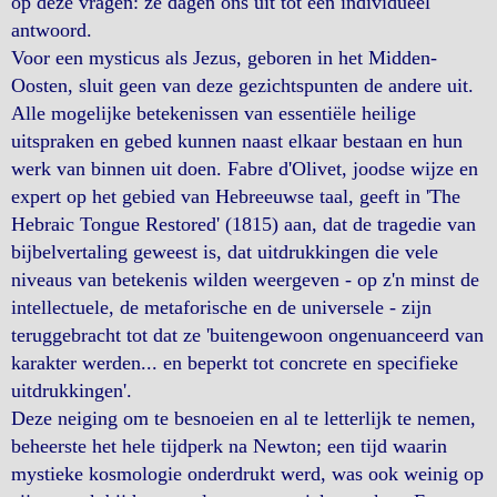
op deze vragen: ze dagen ons uit tot een individueel
antwoord.
Voor een mysticus als Jezus, geboren in het Midden-
Oosten, sluit geen van deze gezichtspunten de andere uit.
Alle mogelijke betekenissen van essentiële heilige
uitspraken en gebed kunnen naast elkaar bestaan en hun
werk van binnen uit doen. Fabre d'Olivet, joodse wijze en
expert op het gebied van Hebreeuwse taal, geeft in 'The
Hebraic Tongue Restored' (1815) aan, dat de tragedie van
bijbelvertaling geweest is, dat uitdrukkingen die vele
niveaus van betekenis wilden weergeven - op z'n minst de
intellectuele, de metaforische en de universele - zijn
teruggebracht tot dat ze 'buitengewoon ongenuanceerd van
karakter werden... en beperkt tot concrete en specifieke
uitdrukkingen'.
Deze neiging om te besnoeien en al te letterlijk te nemen,
beheerste het hele tijdperk na Newton; een tijd waarin
mystieke kosmologie onderdrukt werd, was ook weinig op