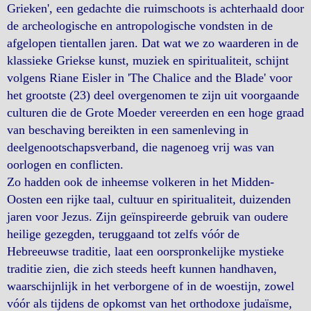
Grieken', een gedachte die ruimschoots is achterhaald door
de archeologische en antropologische vondsten in de
afgelopen tientallen jaren. Dat wat we zo waarderen in de
klassieke Griekse kunst, muziek en spiritualiteit, schijnt
volgens Riane Eisler in 'The Chalice and the Blade' voor
het grootste (23) deel overgenomen te zijn uit voorgaande
culturen die de Grote Moeder vereerden en een hoge graad
van beschaving bereikten in een samenleving in
deelgenootschapsverband, die nagenoeg vrij was van
oorlogen en conflicten.
Zo hadden ook de inheemse volkeren in het Midden-
Oosten een rijke taal, cultuur en spiritualiteit, duizenden
jaren voor Jezus. Zijn geïnspireerde gebruik van oudere
heilige gezegden, teruggaand tot zelfs vóór de
Hebreeuwse traditie, laat een oorspronkelijke mystieke
traditie zien, die zich steeds heeft kunnen handhaven,
waarschijnlijk in het verborgene of in de woestijn, zowel
vóór als tijdens de opkomst van het orthodoxe judaïsme,