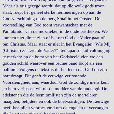
Maar als ons gezegd wordt, dat op die wolk gods troon
staat, roept het geheel sterke herinneringen op aan de
Godsverschijning op de berg Sinaï in het Oosten. De
voorstelling van God toont verwantschap met de
Pantokrator van de mozaïeken in de oude basilieken. We
kunnen niet direct zien of het om God de Vader gaat of
om Christus. Maar staat er niet in het Evangelie: "Wie Mij
(Christus) ziet ziet de Vader?" Een apart detail valt nog op
te merken: op de borst van het Godsbeeld zien we een
gouden schild waarover een bruine band loopt als een
pallium. Volgens de tekst is dit het leem dat God op zijn
hart draagt. Dit geeft de eeuwige verlossende
Voorzienigheid aan, waardoor God de zondige mens kent
en hem verlossen wil uit de modder van de ondeugd. De
edelstenen die de leem omlijsten zijn de martelaren,
maagden, belijders en ook de boetvaardigen. De Eeuwige
heeft hen allen voorbestemd om de engelen te vervangen
die Lucifer in zijn val had meegesleurd.