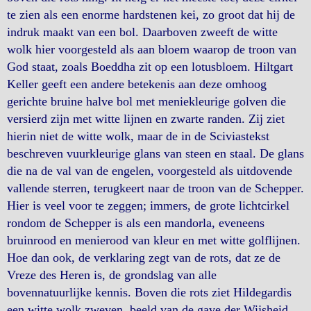
te zien als een enorme hardstenen kei, zo groot dat hij de
indruk maakt van een bol. Daarboven zweeft de witte
wolk hier voorgesteld als aan bloem waarop de troon van
God staat, zoals Boeddha zit op een lotusbloem. Hiltgart
Keller geeft een andere betekenis aan deze omhoog
gerichte bruine halve bol met meniekleurige golven die
versierd zijn met witte lijnen en zwarte randen. Zij ziet
hierin niet de witte wolk, maar de in de Sciviastekst
beschreven vuurkleurige glans van steen en staal. De glans
die na de val van de engelen, voorgesteld als uitdovende
vallende sterren, terugkeert naar de troon van de Schepper.
Hier is veel voor te zeggen; immers, de grote lichtcirkel
rondom de Schepper is als een mandorla, eveneens
bruinrood en menierood van kleur en met witte golflijnen.
Hoe dan ook, de verklaring zegt van de rots, dat ze de
Vreze des Heren is, de grondslag van alle
bovennatuurlijke kennis. Boven die rots ziet Hildegardis
een witte wolk zweven, beeld van de gave der Wijsheid.