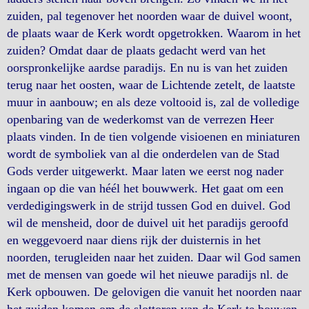
zuiden, pal tegenover het noorden waar de duivel woont,
de plaats waar de Kerk wordt opgetrokken. Waarom in het
zuiden? Omdat daar de plaats gedacht werd van het
oorspronkelijke aardse paradijs. En nu is van het zuiden
terug naar het oosten, waar de Lichtende zetelt, de laatste
muur in aanbouw; en als deze voltooid is, zal de volledige
openbaring van de wederkomst van de verrezen Heer
plaats vinden. In de tien volgende visioenen en miniaturen
wordt de symboliek van al die onderdelen van de Stad
Gods verder uitgewerkt. Maar laten we eerst nog nader
ingaan op die van héél het bouwwerk. Het gaat om een
verdedigingswerk in de strijd tussen God en duivel. God
wil de mensheid, door de duivel uit het paradijs geroofd
en weggevoerd naar diens rijk der duisternis in het
noorden, terugleiden naar het zuiden. Daar wil God samen
met de mensen van goede wil het nieuwe paradijs nl. de
Kerk opbouwen. De gelovigen die vanuit het noorden naar
het zuiden komen om de slottoren van de Kerk te bouwen,