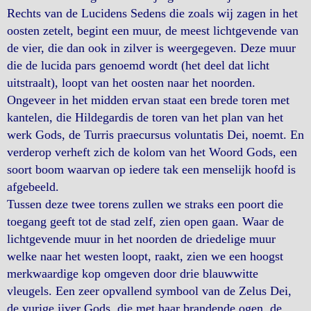
Rechts van de Lucidens Sedens die zoals wij zagen in het
oosten zetelt, begint een muur, de meest lichtgevende van
de vier, die dan ook in zilver is weergegeven. Deze muur
die de lucida pars genoemd wordt (het deel dat licht
uitstraalt), loopt van het oosten naar het noorden.
Ongeveer in het midden ervan staat een brede toren met
kantelen, die Hildegardis de toren van het plan van het
werk Gods, de Turris praecursus voluntatis Dei, noemt. En
verderop verheft zich de kolom van het Woord Gods, een
soort boom waarvan op iedere tak een menselijk hoofd is
afgebeeld.
Tussen deze twee torens zullen we straks een poort die
toegang geeft tot de stad zelf, zien open gaan. Waar de
lichtgevende muur in het noorden de driedelige muur
welke naar het westen loopt, raakt, zien we een hoogst
merkwaardige kop omgeven door drie blauwwitte
vleugels. Een zeer opvallend symbool van de Zelus Dei,
de vurige ijver Gods, die met haar brandende ogen, de