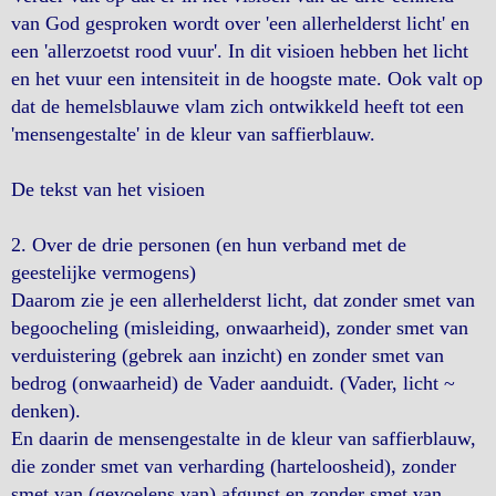
van God gesproken wordt over 'een allerhelderst licht' en
een 'allerzoetst rood vuur'. In dit visioen hebben het licht
en het vuur een intensiteit in de hoogste mate. Ook valt op
dat de hemelsblauwe vlam zich ontwikkeld heeft tot een
'mensengestalte' in de kleur van saffierblauw.
De tekst van het visioen
2. Over de drie personen (en hun verband met de
geestelijke vermogens)
Daarom zie je een allerhelderst licht, dat zonder smet van
begoocheling (misleiding, onwaarheid), zonder smet van
verduistering (gebrek aan inzicht) en zonder smet van
bedrog (onwaarheid) de Vader aanduidt. (Vader, licht ~
denken).
En daarin de mensengestalte in de kleur van saffierblauw,
die zonder smet van verharding (harteloosheid), zonder
smet van (gevoelens van) afgunst en zonder smet van