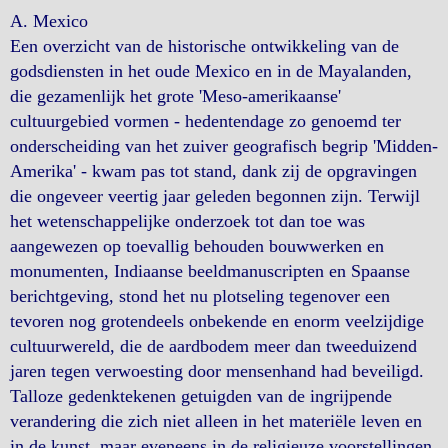
A.
Mexico
Een overzicht van de historische ontwikkeling van de
godsdiensten in het oude Mexico en in de Mayalanden,
die gezamenlijk het grote 'Meso-amerikaanse'
cultuurgebied vormen - hedentendage zo genoemd ter
onderscheiding van het zuiver geografisch begrip 'Midden-
Amerika' - kwam pas tot stand, dank zij de opgravingen
die ongeveer veertig jaar geleden begonnen zijn. Terwijl
het wetenschappelijke onderzoek tot dan toe was
aangewezen op toevallig behouden bouwwerken en
monumenten, Indiaanse beeldmanuscripten en Spaanse
berichtgeving, stond het nu plotseling tegenover een
tevoren nog grotendeels onbekende en enorm veelzijdige
cultuurwereld, die de aardbodem meer dan tweeduizend
jaren tegen verwoesting door mensenhand had beveiligd.
Talloze gedenktekenen getuigden van de ingrijpende
verandering die zich niet alleen in het materiële leven en
in de kunst, maar eveneens in de religieuze voorstellingen