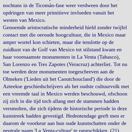
nochtans in de Ticomán-fase weer verdween door het
opdringen van meer primitieve invloeden vanuit het
westen van Mexico.
Genoemde aristocratische minderheid hield zonder twijfel
contact met die oeroude hoogcultuur, die in Mexico maar
amper wortel kon schieten, maar die tenslotte op de
zuidkust van de Golf van Mexico tot stilstand kwam en
haar voornaamste monumenten in La Venta (Tabasco),
San Lorenzo en Tres Zapotes (Veracruz) achterliet. Tot nu
toe werden deze monumenten toegeschreven aan de
Olmeken ('Lieden uit het Caoutchoucland') die door de
Azteekse geschiedschrijvers als het oudste cultuurvolk met
een vreemde taal in Mexico werden beschouwd, ofschoon
zij zich in die tijd toch allang met de stammen hadden
versmolten, die zich tijdens de historische periode in deze
kuststreek hadden gevestigd. Hedentendage geeft men er
daarom de voorkeur aan hun oude kunstschatten onder de
neutrale naam 'La Venta-cultuur' te rangschikken. (21)