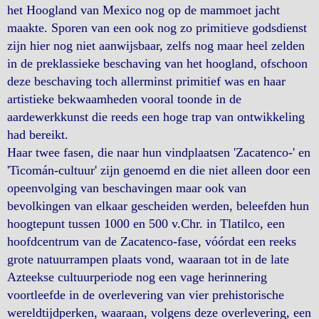
het Hoogland van Mexico nog op de mammoet jacht
maakte. Sporen van een ook nog zo primitieve godsdienst
zijn hier nog niet aanwijsbaar, zelfs nog maar heel zelden
in de preklassieke beschaving van het hoogland, ofschoon
deze beschaving toch allerminst primitief was en haar
artistieke bekwaamheden vooral toonde in de
aardewerkkunst die reeds een hoge trap van ontwikkeling
had bereikt.
Haar twee fasen, die naar hun vindplaatsen 'Zacatenco-' en
'Ticomán-cultuur' zijn genoemd en die niet alleen door een
opeenvolging van beschavingen maar ook van
bevolkingen van elkaar gescheiden werden, beleefden hun
hoogtepunt tussen 1000 en 500 v.Chr. in Tlatilco, een
hoofdcentrum van de Zacatenco-fase, vóórdat een reeks
grote natuurrampen plaats vond, waaraan tot in de late
Azteekse cultuurperiode nog een vage herinnering
voortleefde in de overlevering van vier prehistorische
wereldtijdperken, waaraan, volgens deze overlevering, een