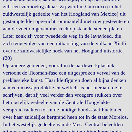
zelf een vierhoekig altaar. Zij werd in Cuicuilco (in het
zuidwestelijk gedeelte van het Hoogland van Mexico) uit
gestampte klei opgericht, ommanteld met ruw gesteente en
aan de voet omgeven met rechtop staande stenen platen.
Later zonk zij voor tweederde weg in de lavavloed, die
zich tengevolge van een uitbarsting van de vulkaan Xictli
over de zuidwestelijke hoek van het Hoogland uitstortte.
(20)
Op andere gebieden, vooral in de aardewerkplastiek,
vertoont de Ticomán-fase een uitgesproken verval van de
preklassieke kunst. Haar kleifiguren doen al bijna denken
aan een massaproduktie en wellicht is het hieraan toe te
schrijven, dat zij veel verder dan vroegere stukken over
het oostelijk gedeelte van de Centrale Hoogvlakte
verspreid raakten tot in de huidige bondsstaat Puebla en
over haar zuidelijke bergrand heen tot in de staat Morelos.
In het westelijk gedeelte van de Mesa Central beleefden
zij nog een artistieke opleving die tot uiting komt in de