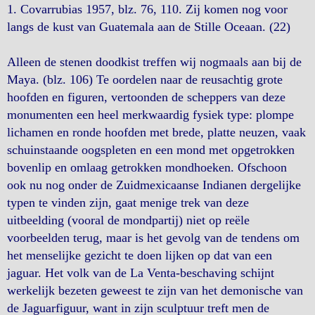
1. Covarrubias 1957, blz. 76, 110. Zij komen nog voor
langs de kust van Guatemala aan de Stille Oceaan. (22)
Alleen de stenen doodkist treffen wij nogmaals aan bij de
Maya. (blz. 106) Te oordelen naar de reusachtig grote
hoofden en figuren, vertoonden de scheppers van deze
monumenten een heel merkwaardig fysiek type: plompe
lichamen en ronde hoofden met brede, platte neuzen, vaak
schuinstaande oogspleten en een mond met opgetrokken
bovenlip en omlaag getrokken mondhoeken. Ofschoon
ook nu nog onder de Zuidmexicaanse Indianen dergelijke
typen te vinden zijn, gaat menige trek van deze
uitbeelding (vooral de mondpartij) niet op reële
voorbeelden terug, maar is het gevolg van de tendens om
het menselijke gezicht te doen lijken op dat van een
jaguar. Het volk van de La Venta-beschaving schijnt
werkelijk bezeten geweest te zijn van het demonische van
de Jaguarfiguur, want in zijn sculptuur treft men de