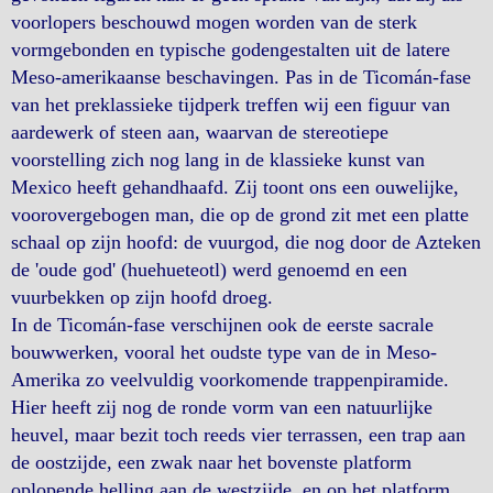
voorlopers beschouwd mogen worden van de sterk
vormgebonden en typische godengestalten uit de latere
Meso-amerikaanse beschavingen. Pas in de Ticomán-fase
van het preklassieke tijdperk treffen wij een figuur van
aardewerk of steen aan, waarvan de stereotiepe
voorstelling zich nog lang in de klassieke kunst van
Mexico heeft gehandhaafd. Zij toont ons een ouwelijke,
voorovergebogen man, die op de grond zit met een platte
schaal op zijn hoofd: de vuurgod, die nog door de Azteken
de 'oude god' (huehueteotl) werd genoemd en een
vuurbekken op zijn hoofd droeg.
In de Ticomán-fase verschijnen ook de eerste sacrale
bouwwerken, vooral het oudste type van de in Meso-
Amerika zo veelvuldig voorkomende trappenpiramide.
Hier heeft zij nog de ronde vorm van een natuurlijke
heuvel, maar bezit toch reeds vier terrassen, een trap aan
de oostzijde, een zwak naar het bovenste platform
oplopende helling aan de westzijde, en op het platform