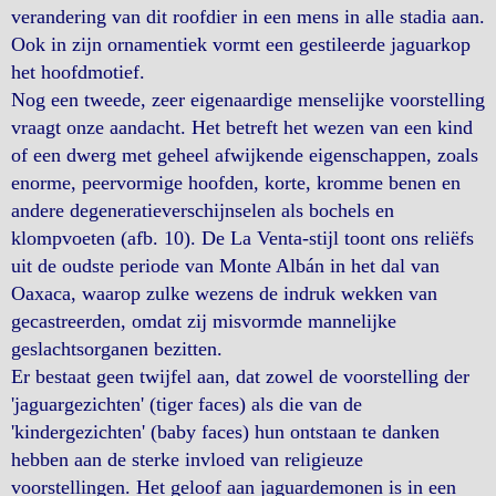
verandering van dit roofdier in een mens in alle stadia aan.
Ook in zijn ornamentiek vormt een gestileerde jaguarkop
het hoofdmotief.
Nog een tweede, zeer eigenaardige menselijke voorstelling
vraagt onze aandacht. Het betreft het wezen van een kind
of een dwerg met geheel afwijkende eigenschappen, zoals
enorme, peervormige hoofden, korte, kromme benen en
andere degeneratieverschijnselen als bochels en
klompvoeten (afb. 10). De La Venta-stijl toont ons reliëfs
uit de oudste periode van Monte Albán in het dal van
Oaxaca, waarop zulke wezens de indruk wekken van
gecastreerden, omdat zij misvormde mannelijke
geslachtsorganen bezitten.
Er bestaat geen twijfel aan, dat zowel de voorstelling der
'jaguargezichten' (tiger faces) als die van de
'kindergezichten' (baby faces) hun ontstaan te danken
hebben aan de sterke invloed van religieuze
voorstellingen. Het geloof aan jaguardemonen is in een