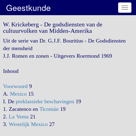
Geestkunde
Toggl
navig
W. Krickeberg - De godsdiensten van de
cultuurvolken van Midden-Amerika
Uit de serie van Dr. G.J.F. Bouritius - De Godsdiensten
der mensheid
J.J. Romen en zonen - Uitgevers Roermond 1969
Inhoud
Voorwoord
9
A.
Mexico
15
I. De
preklassieke beschavingen
19
1. Zacatenco en
Ticomán
19
2.
La Venta
21
3.
Westelijk Mexico
27