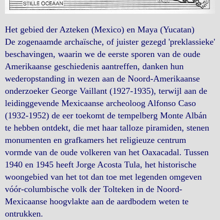
Het gebied der Azteken (Mexico) en Maya (Yucatan)
De zogenaamde archaïsche, of juister gezegd 'preklassieke'
beschavingen, waarin we de eerste sporen van de oude
Amerikaanse geschiedenis aantreffen, danken hun
wederopstanding in wezen aan de Noord-Amerikaanse
onderzoeker George Vaillant (1927-1935), terwijl aan de
leidinggevende Mexicaanse archeoloog Alfonso Caso
(1932-1952) de eer toekomt de tempelberg Monte Albán
te hebben ontdekt, die met haar talloze piramiden, stenen
monumenten en grafkamers het religieuze centrum
vormde van de oude volkeren van het Oaxacadal. Tussen
1940 en 1945 heeft Jorge Acosta Tula, het historische
woongebied van het tot dan toe met legenden omgeven
vóór-columbische volk der Tolteken in de Noord-
Mexicaanse hoogvlakte aan de aardbodem weten te
ontrukken.