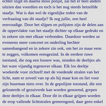
echter slijpt en daarna mooi polijst, zal het er heel anders
uitzien dan voordien en toch is het nog steeds hetzelfde
staafje. Wat is dan wel de eigenlijke reden van de
verfraaiing van dit staafje? Ik zeg jullie, een heel
eenvoudige. Door het slijpen en polijsten zijn de delen aan
de oppervlakte van het staafje dichter op elkaar gedrukt en
in zekere zin met elkaar verbonden. Daardoor werden ze
eveneens meer concreet en onderling hechter
samenhangend en in zekere zin ook, om het zo maar eens
te zeggen, volkomen eensgezind. In de eerdere ruwe
toestand, die nog een lossere was, stonden de deeltjes als
het ware vijandig tegenover elkaar. Elk los deeltje
woekerde voor zichzelf met de voedende stralen van het
licht, nam er zoveel van op als hij maar kon en liet voor
zijn buurman niets over. In de gepolijste toestand, die een
gelouterde of gezuiverde kan worden genoemd, grepen
deze deeltjes in elkaar. Door dit in elkaar grijpen worden
de erop vallende lichtstralen gemeengoed, daar geen enkel