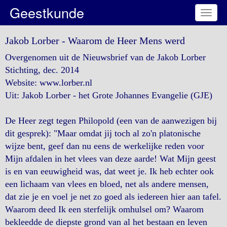
Geestkunde
Toggl
naviga
Jakob Lorber - Waarom de Heer Mens werd
Overgenomen uit de Nieuwsbrief van de Jakob Lorber
Stichting, dec. 2014
Website: www.lorber.nl
Uit: Jakob Lorber - het Grote Johannes Evangelie (GJE)
De Heer zegt tegen Philopold (een van de aanwezigen bij
dit gesprek): "Maar omdat jij toch al zo'n platonische
wijze bent, geef dan nu eens de werkelijke reden voor
Mijn afdalen in het vlees van deze aarde! Wat Mijn geest
is en van eeuwigheid was, dat weet je. Ik heb echter ook
een lichaam van vlees en bloed, net als andere mensen,
dat zie je en voel je net zo goed als iedereen hier aan tafel.
Waarom deed Ik een sterfelijk omhulsel om? Waarom
bekleedde de diepste grond van al het bestaan en leven