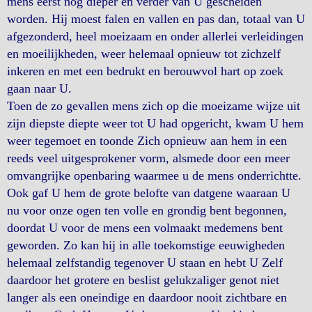
mens eerst nog dieper en verder van U gescheiden
worden. Hij moest falen en vallen en pas dan, totaal van U
afgezonderd, heel moeizaam en onder allerlei verleidingen
en moeilijkheden, weer helemaal opnieuw tot zichzelf
inkeren en met een bedrukt en berouwvol hart op zoek
gaan naar U.
Toen de zo gevallen mens zich op die moeizame wijze uit
zijn diepste diepte weer tot U had opgericht, kwam U hem
weer tegemoet en toonde Zich opnieuw aan hem in een
reeds veel uitgesprokener vorm, alsmede door een meer
omvangrijke openbaring waarmee u de mens onderrichtte.
Ook gaf U hem de grote belofte van datgene waaraan U
nu voor onze ogen ten volle en grondig bent begonnen,
doordat U voor de mens een volmaakt medemens bent
geworden. Zo kan hij in alle toekomstige eeuwigheden
helemaal zelfstandig tegenover U staan en hebt U Zelf
daardoor het grotere en beslist gelukzaliger genot niet
langer als een oneindige en daardoor nooit zichtbare en