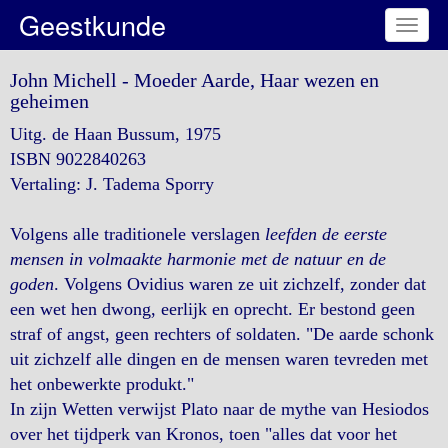
Geestkunde
Toggl
naviga
John Michell - Moeder Aarde, Haar wezen en
geheimen
Uitg. de Haan Bussum, 1975
ISBN 9022840263
Vertaling: J. Tadema Sporry
Volgens alle traditionele verslagen
leefden de eerste
mensen in volmaakte harmonie met de natuur en de
goden
. Volgens Ovidius waren ze uit zichzelf, zonder dat
een wet hen dwong, eerlijk en oprecht. Er bestond geen
straf of angst, geen rechters of soldaten. "De aarde schonk
uit zichzelf alle dingen en de mensen waren tevreden met
het onbewerkte produkt."
In zijn Wetten verwijst Plato naar de mythe van Hesiodos
over het tijdperk van Kronos, toen "alles dat voor het