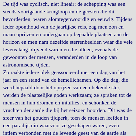
De tijd was cyclisch, niet lineair; de schepping was een
steeds voortgaande kringloop en de geesten die dit
bevorderden, waren alomtegenwoordig en eeuwig. Tijdens
ieder oponthoud van de jaarlijkse reis, zag men zon en
maan oprijzen en ondergaan op bepaalde plaatsen aan de
horizon en men nam dezelfde sterrenbeelden waar die vele
levens lang blijvend waren en die alleen, evenals de
gewoonten der mensen, veranderden in de loop van
astronomische tijden.
Zo raakte iedere plek geassocieerd met een dag van het
jaar en een stand van de hemellichamen. Op die dag, die
werd bepaald door het oprijzen van een bekende ster,
werden de plaatselijke goden werkzaam; ze spraken tot de
mensen in hun dromen en intuïties, en schonken de
vruchten der aarde die bij het seizoen hoorden. Dit was de
sfeer van het gouden tijdperk, toen de mensen leefden in
een paradijstuin waarvoor ze geschapen waren, even
intiem verbonden met de levende geest van de aarde als