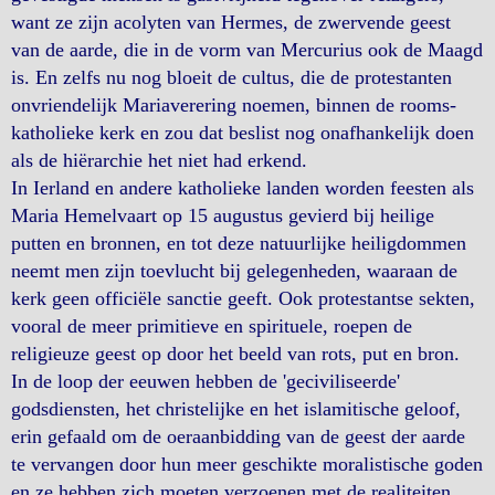
want ze zijn acolyten van Hermes, de zwervende geest
van de aarde, die in de vorm van Mercurius ook de Maagd
is. En zelfs nu nog bloeit de cultus, die de protestanten
onvriendelijk Mariaverering noemen, binnen de rooms-
katholieke kerk en zou dat beslist nog onafhankelijk doen
als de hiërarchie het niet had erkend.
In Ierland en andere katholieke landen worden feesten als
Maria Hemelvaart op 15 augustus gevierd bij heilige
putten en bronnen, en tot deze natuurlijke heiligdommen
neemt men zijn toevlucht bij gelegenheden, waaraan de
kerk geen officiële sanctie geeft. Ook protestantse sekten,
vooral de meer primitieve en spirituele, roepen de
religieuze geest op door het beeld van rots, put en bron.
In de loop der eeuwen hebben de 'geciviliseerde'
godsdiensten, het christelijke en het islamitische geloof,
erin gefaald om de oeraanbidding van de geest der aarde
te vervangen door hun meer geschikte moralistische goden
en ze hebben zich moeten verzoenen met de realiteiten