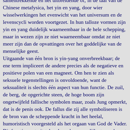
samentrekkende en het uitbreidende of, in de taal van de
Chinese metafysica, het yin en yang, door wier
wisselwerkingen het evenwicht van het universum en de
levenscycli worden voortgezet. In hun talloze vormen zijn
yin en yang duidelijk waarneembaar in de hele schepping,
maar in wezen zijn ze niet waarneembaar omdat ze niet
meer zijn dan de opvattingen over het goddelijke van de
menselijke geest.
Uitgaande van één bron is yin-yang onverbreekbaar; de
ene term impliceert de andere precies als de negatieve en
positieve polen van een magneet. Om hen te zien als
seksuele tegenstellingen is onvoldoende, want de
seksualiteit is slechts één aspect van hun functie. De zuil,
de berg, de opgerichte steen, de hoge boom zijn
ongetwijfeld fallische symbolen maar, zoals Jung opmerkt,
dat is de penis ook. De fallus die zij alle symboliseren is
de bron van de scheppende kracht in het heelal,
humoristisch voorgesteld als het orgaan van God de Vader.